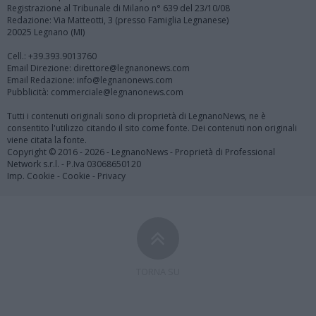
Registrazione al Tribunale di Milano n° 639 del 23/10/08
Redazione: Via Matteotti, 3 (presso Famiglia Legnanese)
20025 Legnano (MI)
Cell.: +39.393.9013760
Email Direzione: direttore@legnanonews.com
Email Redazione: info@legnanonews.com
Pubblicità: commerciale@legnanonews.com
Tutti i contenuti originali sono di proprietà di LegnanoNews, ne è
consentito l'utilizzo citando il sito come fonte. Dei contenuti non originali
viene citata la fonte.
Copyright © 2016 - 2026 - LegnanoNews - Proprietà di Professional
Network s.r.l. - P.Iva 03068650120
Imp. Cookie
-
Cookie
-
Privacy
TORNA SU