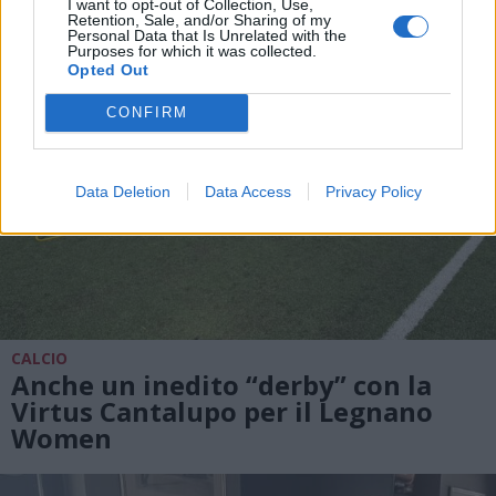
I want to opt-out of Collection, Use,
Retention, Sale, and/or Sharing of my
Personal Data that Is Unrelated with the
Purposes for which it was collected.
Opted Out
CONFIRM
Data Deletion
Data Access
Privacy Policy
CALCIO
Anche un inedito “derby” con la
Virtus Cantalupo per il Legnano
Women