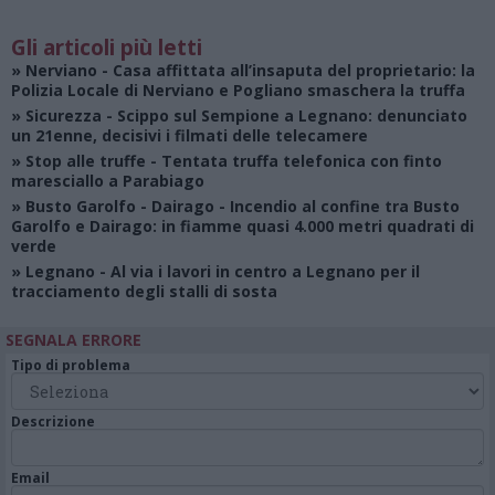
Gli articoli più letti
»
Nerviano
- Casa affittata all’insaputa del proprietario: la
Polizia Locale di Nerviano e Pogliano smaschera la truffa
»
Sicurezza
- Scippo sul Sempione a Legnano: denunciato
un 21enne, decisivi i filmati delle telecamere
»
Stop alle truffe
- Tentata truffa telefonica con finto
maresciallo a Parabiago
»
Busto Garolfo - Dairago
- Incendio al confine tra Busto
Garolfo e Dairago: in fiamme quasi 4.000 metri quadrati di
verde
»
Legnano
- Al via i lavori in centro a Legnano per il
tracciamento degli stalli di sosta
SEGNALA ERRORE
Tipo di problema
Descrizione
Email