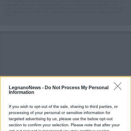
di VareseNews.it, che rimane autonoma e indipendente. I messaggi inclusi nei
commenti non sono testi giornalistici, ma post inviati dai singoli lettori che
possono essere automaticamente pubblicati senza filtro preventivo. I commenti
che includano uno o più link a siti esterni verranno rimossi in automatico dal
sistema.
LegnanoNews -
Do Not Process My Personal
Information
If you wish to opt-out of the sale, sharing to third parties, or
processing of your personal or sensitive information for
targeted advertising by us, please use the below opt-out
ALTRE NOTIZIE DI LEGNANO
section to confirm your selection. Please note that after your
opt-out request is processed you may continue seeing