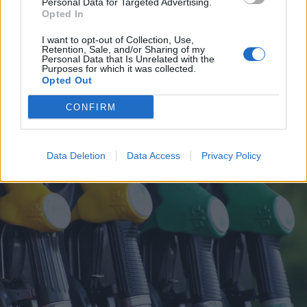
Personal Data for Targeted Advertising.
Opted In
ALTO MILANESE
I want to opt-out of Collection, Use,
102mila euro raccolti e più di 1.200
Retention, Sale, and/or Sharing of my
Personal Data that Is Unrelated with the
donatori: 8 progetti finanziati
Purposes for which it was collected.
Opted Out
grazie al crowdfunding della BCC
CONFIRM
Data Deletion
Data Access
Privacy Policy