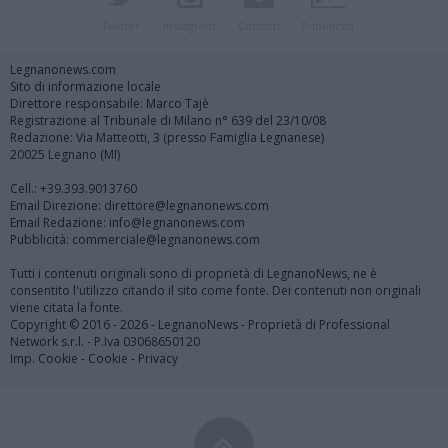
Twitter
Instagram
Contatti
Pubblicità
Legnanonews.com
Sito di informazione locale
Direttore responsabile: Marco Tajè
Registrazione al Tribunale di Milano n° 639 del 23/10/08
Redazione: Via Matteotti, 3 (presso Famiglia Legnanese)
20025 Legnano (MI)
Cell.: +39.393.9013760
Email Direzione: direttore@legnanonews.com
Email Redazione: info@legnanonews.com
Pubblicità: commerciale@legnanonews.com
Tutti i contenuti originali sono di proprietà di LegnanoNews, ne è
consentito l'utilizzo citando il sito come fonte. Dei contenuti non originali
viene citata la fonte.
Copyright © 2016 - 2026 - LegnanoNews - Proprietà di Professional
Network s.r.l. - P.Iva 03068650120
Imp. Cookie
-
Cookie
-
Privacy