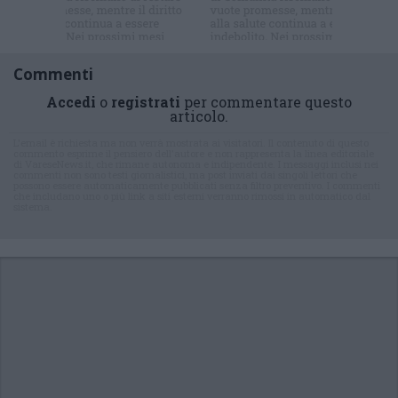
Commenti
Accedi
o
registrati
per commentare questo
articolo.
L'email è richiesta ma non verrà mostrata ai visitatori. Il contenuto di questo
commento esprime il pensiero dell'autore e non rappresenta la linea editoriale
di VareseNews.it, che rimane autonoma e indipendente. I messaggi inclusi nei
commenti non sono testi giornalistici, ma post inviati dai singoli lettori che
possono essere automaticamente pubblicati senza filtro preventivo. I commenti
che includano uno o più link a siti esterni verranno rimossi in automatico dal
sistema.