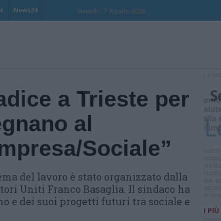
N
News24
Venerdi , 7 Agosto 2026
S
adice a Trieste per
egnano al
mpresa/Sociale”
ema del lavoro è stato organizzato dalla
ori Uniti Franco Basaglia. Il sindaco ha
 e dei suoi progetti futuri tra sociale e
I PIÙ