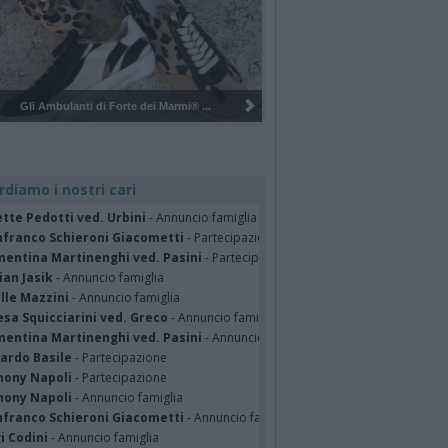
Pulizia del bosco del Rugareto a ...
rdiamo i nostri cari
tte Pedotti ved. Urbini
- Annuncio famiglia
nfranco Schieroni Giacometti
- Partecipazione
mentina Martinenghi ved. Pasini
- Partecipazione
ian Jasik
- Annuncio famiglia
lle Mazzini
- Annuncio famiglia
sa Squicciarini ved. Greco
- Annuncio famiglia
mentina Martinenghi ved. Pasini
- Annuncio famiglia
cardo Basile
- Partecipazione
hony Napoli
- Partecipazione
hony Napoli
- Annuncio famiglia
nfranco Schieroni Giacometti
- Annuncio famiglia
i Codini
- Annuncio famiglia