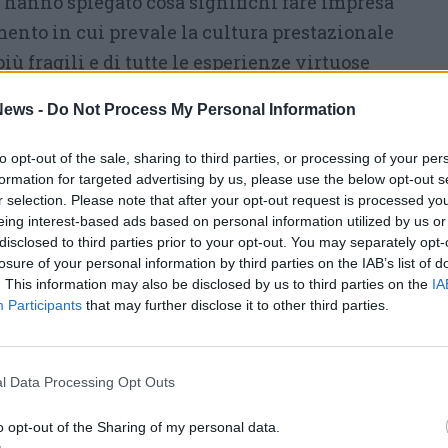
ro hanno spiegato cosa significhi fare impresa
mento in cui prevale la cultura prestazionale
più fragili e di tutte le esperienze virtuose
e non solo e che faticano a fare sistema. E
ews -
Do Not Process My Personal Information
sto è intervenuto il primo cittadino di
to opt-out of the sale, sharing to third parties, or processing of your per
formation for targeted advertising by us, please use the below opt-out s
empio la città legnanese e i suoi progetti
r selection. Please note that after your opt-out request is processed y
eing interest-based ads based on personal information utilized by us or
artendo da una domanda:
come si fa a far
disclosed to third parties prior to your opt-out. You may separately opt-
ciale dentro una strategia di sviluppo
losure of your personal information by third parties on the IAB’s list of
da quotidiana di amministrare una città,
. This information may also be disclosed by us to third parties on the
IA
Participants
that may further disclose it to other third parties.
iventare una “nicchia” di valore sociale in
intare”) i buoni costruttori di comunità,
gli “spiriti animali” dell’impresa for profit
l Data Processing Opt Outs
gioco. Oppure l’impresa sociale può diventare
o opt-out of the Sharing of my personal data.
mmaginando la città come piattaforma e leva