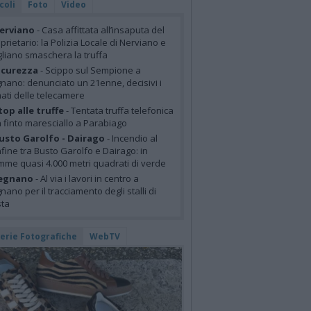
coli
Foto
Video
erviano
- Casa affittata all’insaputa del
prietario: la Polizia Locale di Nerviano e
liano smaschera la truffa
icurezza
- Scippo sul Sempione a
nano: denunciato un 21enne, decisivi i
mati delle telecamere
top alle truffe
- Tentata truffa telefonica
 finto maresciallo a Parabiago
usto Garolfo - Dairago
- Incendio al
fine tra Busto Garolfo e Dairago: in
mme quasi 4.000 metri quadrati di verde
egnano
- Al via i lavori in centro a
nano per il tracciamento degli stalli di
sta
lerie Fotografiche
WebTV