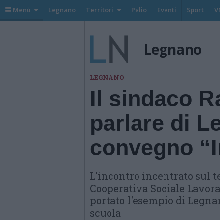
Menù
Legnano
Territori
Palio
Eventi
Sport
V
Legnano
LEGNANO
Il sindaco R
parlare di L
convegno “I
L'incontro incentrato sul t
Cooperativa Sociale Lavorat
portato l'esempio di Legnano
scuola