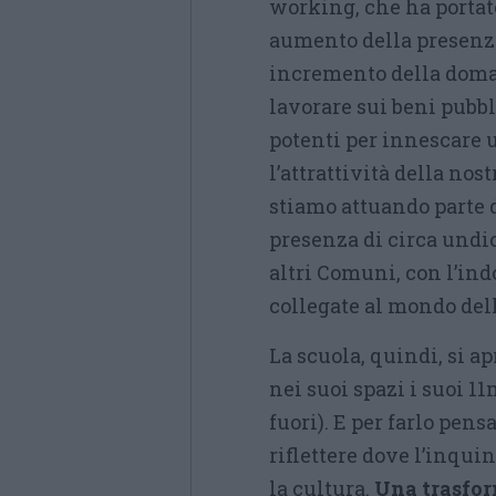
working, che ha portat
aumento della presenza
incremento della domand
lavorare sui beni pubbl
potenti per innescare 
l’attrattività della nos
stiamo attuando parte 
presenza di circa undic
altri Comuni, con l’ind
collegate al mondo dell
La scuola, quindi, si a
nei suoi spazi i suoi 1
fuori). E per farlo pens
riflettere dove l’inquin
la cultura.
Una trasfor