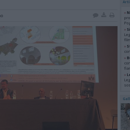
Arti
»
N
no
pro
Pog
»
S
Leg
fil
»
S
con
»
B
con
fia
»
L
Leg
so
Gal