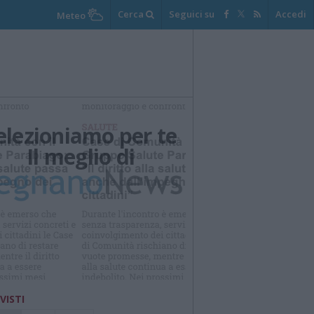
Cerca
Seguici su
Accedi
Meteo
elezioniamo per te
Il meglio di
 VISTI