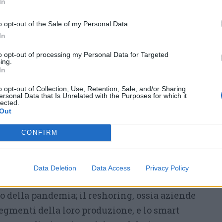
In
unità sociali, anche laddove normalmente
 spirits: in quest’ottica, governare diventa
o opt-out of the Sale of my Personal Data.
In
e, cioè di creare relazioni, comunità (al
ntro e di inclusione, di valorizzazione del
to opt-out of processing my Personal Data for Targeted
ing.
 e non solo economico-finanziario. Una città,
In
unità per tutti, anche per chi fa business,
o opt-out of Collection, Use, Retention, Sale, and/or Sharing
ersonal Data that Is Unrelated with the Purposes for which it
 solo consumare risorse».
lected.
Out
do Legnano, città di 60mila abitanti, ai
CONFIRM
nti progetti che stiamo realizzando sono
città che stiamo costruendo seguendo le tre
’Ue che chiede un’Europa più inclusiva,
Data Deletion
Data Access
Privacy Policy
 Abbiamo analizzato fenomeni in atto nel
o della pandemia; il reshoring, ossia aziende
egmenti della loro produzione, e lo smart