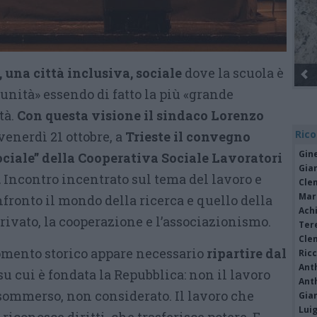
 una città inclusiva, sociale
dove la scuola è
unità» essendo di fatto la più «grande
tà.
Con questa visione il sindaco Lorenzo
Rico
venerdì 21 ottobre, a
Trieste il convegno
Gine
ciale” della Cooperativa Sociale Lavoratori
Gia
.
Incontro incentrato sul tema del lavoro e
Cle
Mar
fronto il mondo della ricerca e quello della
Achi
 privato, la cooperazione e l’associazionismo.
Tere
Cle
mento storico appare necessario
ripartire dal
Ric
Ant
 su cui è fondata la Repubblica: non il lavoro
Ant
 sommerso, non considerato. Il lavoro che
Gia
Luig