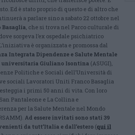
riconosce diritti, che trasferisce potere. E
to. Ed è stato proprio di questo e di altro che
ontinuerà a parlare sino a sabato 22 ottobre nel
o Basaglia
, che si trova nel Parco culturale di
dove sorgeva l’ex ospedale psichiatrico
 L’iniziativa è organizzata e promossa dal
za Integrata Dipendenze e Salute Mentale
 universitaria Giuliano Isontina
(ASUGI),
enze Politiche e Sociali dell’Università di
ive sociali Lavoratori Uniti Franco Basaglia
esteggia i primi 50 anni di vita. Con loro
San Pantaleone e La Collina e
erenza per la Salute Mentale nel Mondo
ERSAMM).
Ad essere invitati sono stati 39
venienti da tutt’Italia e dall’estero
(
qui il