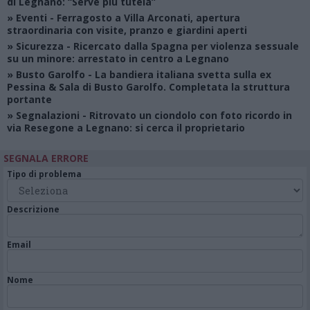
di Legnano: “Serve più tutela”
»
Eventi
- Ferragosto a Villa Arconati, apertura
straordinaria con visite, pranzo e giardini aperti
»
Sicurezza
- Ricercato dalla Spagna per violenza sessuale
su un minore: arrestato in centro a Legnano
»
Busto Garolfo
- La bandiera italiana svetta sulla ex
Pessina & Sala di Busto Garolfo. Completata la struttura
portante
»
Segnalazioni
- Ritrovato un ciondolo con foto ricordo in
via Resegone a Legnano: si cerca il proprietario
SEGNALA ERRORE
Tipo di problema
Descrizione
Email
Nome