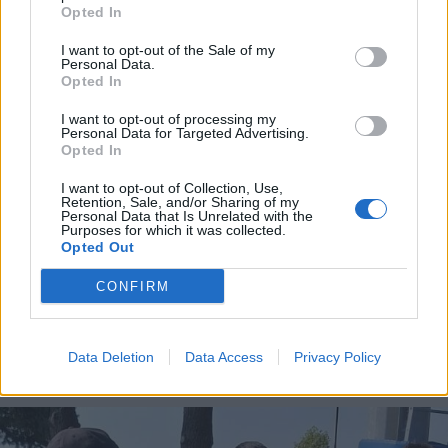
Opted In
I want to opt-out of the Sale of my
Personal Data.
Opted In
I want to opt-out of processing my
Personal Data for Targeted Advertising.
Opted In
I want to opt-out of Collection, Use,
Retention, Sale, and/or Sharing of my
Personal Data that Is Unrelated with the
Purposes for which it was collected.
Opted Out
CONFIRM
ECONOMIA
Carburanti, prorogato fino al 25
agosto lo sconto di 17 centesimi sul
Data Deletion
Data Access
Privacy Policy
gasolio