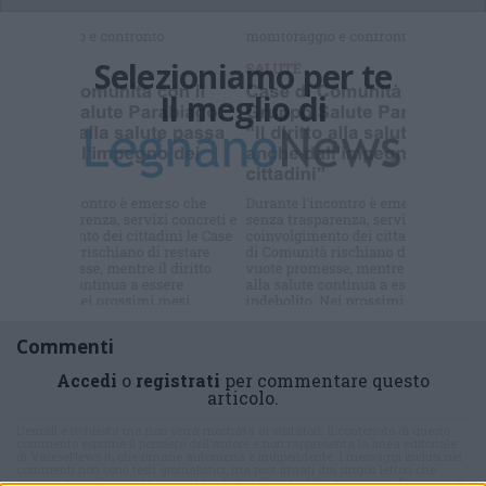
Selezioniamo per te
Il meglio di
Iscriviti alla
newsletter
Commenti
Accedi
o
registrati
per commentare questo
articolo.
L'email è richiesta ma non verrà mostrata ai visitatori. Il contenuto di questo
commento esprime il pensiero dell'autore e non rappresenta la linea editoriale
di VareseNews.it, che rimane autonoma e indipendente. I messaggi inclusi nei
commenti non sono testi giornalistici, ma post inviati dai singoli lettori che
possono essere automaticamente pubblicati senza filtro preventivo. I commenti