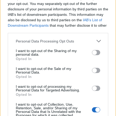
your opt-out. You may separately opt-out of the further
Il meglio di
disclosure of your personal information by third parties on the
IAB’s list of downstream participants. This information may
also be disclosed by us to third parties on the
IAB’s List of
Downstream Participants
that may further disclose it to other
Iscriviti alla
third parties.
newsletter
Personal Data Processing Opt Outs
I want to opt-out of the Sharing of my
personal data.
Opted In
Commenti
I want to opt-out of the Sale of my
Accedi
o
registrati
per commentare questo
Personal Data.
articolo.
Opted In
L'email è richiesta ma non verrà mostrata ai visitatori. Il contenuto di questo
I want to opt-out of processing my
commento esprime il pensiero dell'autore e non rappresenta la linea editoriale
Personal Data for Targeted Advertising.
di VareseNews.it, che rimane autonoma e indipendente. I messaggi inclusi nei
commenti non sono testi giornalistici, ma post inviati dai singoli lettori che
Opted In
possono essere automaticamente pubblicati senza filtro preventivo. I commenti
che includano uno o più link a siti esterni verranno rimossi in automatico dal
sistema.
I want to opt-out of Collection, Use,
Retention, Sale, and/or Sharing of my
Personal Data that Is Unrelated with the
Purposes for which it was collected.