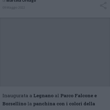
di
Martina Ornago
09 Maggio 2022
Inaugurata a
Legnano
al
Parco Falcone e
Borsellino
la
panchina con i colori della