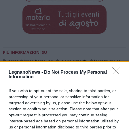
Tutti gli eventi
di
agosto
Via Confalonieri, 5
Castronno
PIÙ INFORMAZIONI SU
parco falcone borsellino
elena osnaghi
lorenzo radice
legnano
LegnanoNews -
Do Not Process My Personal
Information
LEGGI GLI ALTRI ARTICOLI DI
If you wish to opt-out of the sale, sharing to third parties, or
LEGNANO
processing of your personal or sensitive information for
targeted advertising by us, please use the below opt-out
section to confirm your selection. Please note that after your
opt-out request is processed you may continue seeing
interest-based ads based on personal information utilized by
Selezioniamo per te
us or personal information disclosed to third parties prior to