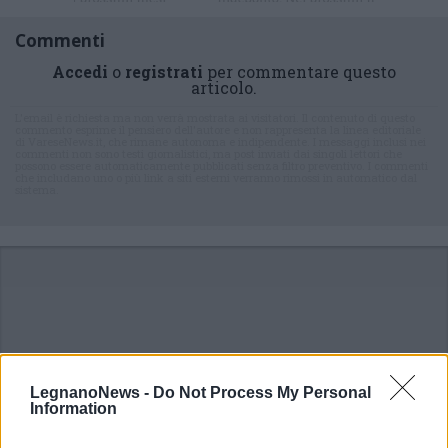
Commenti
Accedi
o
registrati
per commentare questo
articolo.
L'email è richiesta ma non verrà mostrata ai visitatori. Il contenuto di questo
commento esprime il pensiero dell'autore e non rappresenta la linea editoriale
di VareseNews.it, che rimane autonoma e indipendente. I messaggi inclusi nei
commenti non sono testi giornalistici, ma post inviati dai singoli lettori che
possono essere automaticamente pubblicati senza filtro preventivo. I commenti
che includano uno o più link a siti esterni verranno rimossi in automatico dal
sistema.
LegnanoNews -
Do Not Process My Personal
Information