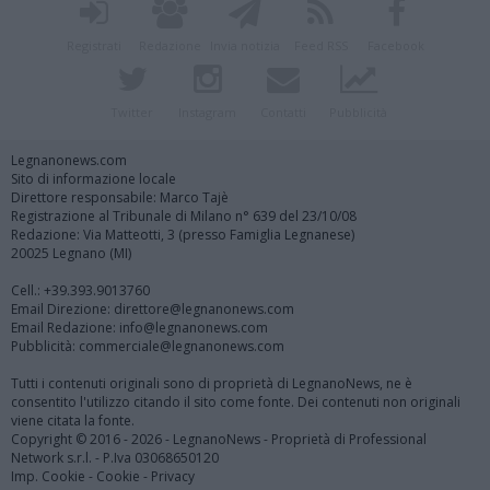
Registrati
Redazione
Invia notizia
Feed RSS
Facebook
Twitter
Instagram
Contatti
Pubblicità
Legnanonews.com
Sito di informazione locale
Direttore responsabile: Marco Tajè
Registrazione al Tribunale di Milano n° 639 del 23/10/08
Redazione: Via Matteotti, 3 (presso Famiglia Legnanese)
20025 Legnano (MI)
Cell.: +39.393.9013760
Email Direzione: direttore@legnanonews.com
Email Redazione: info@legnanonews.com
Pubblicità: commerciale@legnanonews.com
Tutti i contenuti originali sono di proprietà di LegnanoNews, ne è
consentito l'utilizzo citando il sito come fonte. Dei contenuti non originali
viene citata la fonte.
Copyright © 2016 - 2026 - LegnanoNews - Proprietà di Professional
Network s.r.l. - P.Iva 03068650120
Imp. Cookie
-
Cookie
-
Privacy