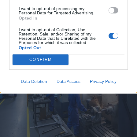
EVENTI
I want to opt-out of processing my
Tra stelle, trekking ed
Personal Data for Targeted Advertising.
Opted In
enogastronomia e notte di San
Lorenzo. Dove vedere le stelle
I want to opt-out of Collection, Use,
Retention, Sale, and/or Sharing of my
cadenti in Lombardia
Personal Data that Is Unrelated with the
Purposes for which it was collected.
Opted Out
CONFIRM
Data Deletion
Data Access
Privacy Policy