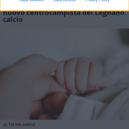
Arriva da San Marino Fabio Cateni
nuovo centrocampista del Legnano
calcio
ALTO MILANESE