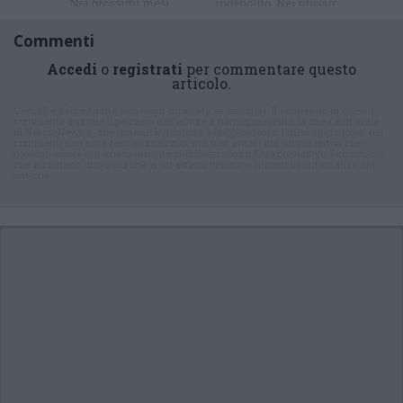
Commenti
Accedi
o
registrati
per commentare questo
articolo.
L'email è richiesta ma non verrà mostrata ai visitatori. Il contenuto di questo
commento esprime il pensiero dell'autore e non rappresenta la linea editoriale
di VareseNews.it, che rimane autonoma e indipendente. I messaggi inclusi nei
commenti non sono testi giornalistici, ma post inviati dai singoli lettori che
possono essere automaticamente pubblicati senza filtro preventivo. I commenti
che includano uno o più link a siti esterni verranno rimossi in automatico dal
sistema.