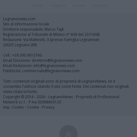
Twitter
Instagram
Contatti
Pubblicità
Legnanonews.com
Sito di informazione locale
Direttore responsabile: Marco Tajè
Registrazione al Tribunale di Milano n° 639 del 23/10/08
Redazione: Via Matteotti, 3 (presso Famiglia Legnanese)
20025 Legnano (MI)
Cell.: +39.393.9013760
Email Direzione: direttore@legnanonews.com
Email Redazione: info@legnanonews.com
Pubblicità: commerciale@legnanonews.com
Tutti i contenuti originali sono di proprietà di LegnanoNews, ne è
consentito l'utilizzo citando il sito come fonte. Dei contenuti non originali
viene citata la fonte.
Copyright © 2016 - 2026 - LegnanoNews - Proprietà di Professional
Network s.r.l. - P.Iva 03068650120
Imp. Cookie
-
Cookie
-
Privacy