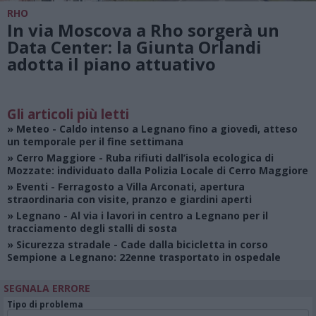
RHO
In via Moscova a Rho sorgerà un
Data Center: la Giunta Orlandi
adotta il piano attuativo
Gli articoli più letti
»
Meteo
- Caldo intenso a Legnano fino a giovedì, atteso
un temporale per il fine settimana
»
Cerro Maggiore
- Ruba rifiuti dall’isola ecologica di
Mozzate: individuato dalla Polizia Locale di Cerro Maggiore
»
Eventi
- Ferragosto a Villa Arconati, apertura
straordinaria con visite, pranzo e giardini aperti
»
Legnano
- Al via i lavori in centro a Legnano per il
tracciamento degli stalli di sosta
»
Sicurezza stradale
- Cade dalla bicicletta in corso
Sempione a Legnano: 22enne trasportato in ospedale
SEGNALA ERRORE
Tipo di problema