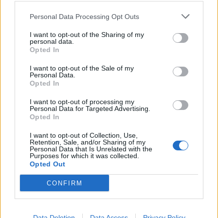
CALCIO
Personal Data Processing Opt Outs
In Eccellenza il Legnano calcio
inserito nel girone A lombardo
I want to opt-out of the Sharing of my
personal data.
Opted In
I want to opt-out of the Sale of my
Personal Data.
Opted In
I want to opt-out of processing my
Personal Data for Targeted Advertising.
Opted In
I want to opt-out of Collection, Use,
Retention, Sale, and/or Sharing of my
Personal Data that Is Unrelated with the
Purposes for which it was collected.
Opted Out
CONFIRM
CALCIO
Data Deletion
Data Access
Privacy Policy