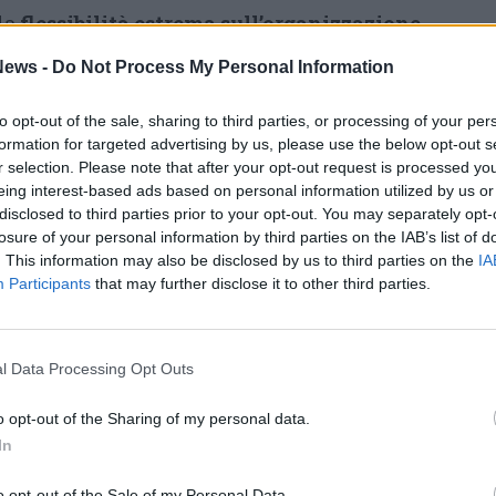
 la
flessibilità estrema sull’organizzazione
l sistema degli orari – spiega Golosi -. No
ews -
Do Not Process My Personal Information
ento del sistema delle relazioni industriali
i della rappresentanza e della partecipazione
to opt-out of the sale, sharing to third parties, or processing of your per
formation for targeted advertising by us, please use the below opt-out s
a e la precarizzazione dei rapporti di lavoro
r selection. Please note that after your opt-out request is processed y
ori part-time. Stop al limite massimo dei
eing interest-based ads based on personal information utilized by us or
disclosed to third parties prior to your opt-out. You may separately opt-
esenti in azienda e basta al mancato
losure of your personal information by third parties on the IAB’s list of
ofessionalità dei lavoratori addetti agli
. This information may also be disclosed by us to third parties on the
IA
Participants
that may further disclose it to other third parties.
 permettere che si mettano in discussione le
 lavoratori: noi non torniamo più in dietro».
in mattinata ha confermato la folta
l Data Processing Opt Outs
ri di ALA addetti alla raccolta dei rifiuti, alla
o opt-out of the Sharing of my personal data.
orme e allo spazzamento stradale di Legnano:
In
i servizi di raccolta e di spazzamento previsti
o opt-out of the Sale of my Personal Data.