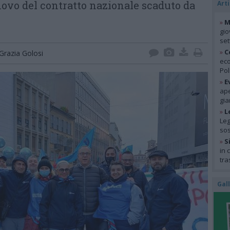
novo del contratto nazionale scaduto da
Arti
»
M
gio
se
»
C
Grazia Golosi
eco
Pol
»
E
ape
gia
»
L
Leg
so
»
S
in 
tra
Gal