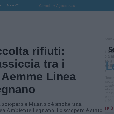
N
News24
Giovedi , 6 Agosto 2026
S
olta rifiuti:
siccia tra i
di Aemme Linea
egnano
n sciopero a Milano c'è anche una
I PIÙ
a Ambiente Legnano. Lo sciopero è stato