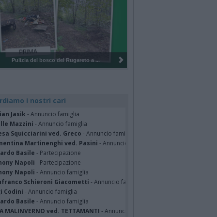
Pulizia del bosco del Rugareto a ...
rdiamo i nostri cari
ian Jasik
- Annuncio famiglia
lle Mazzini
- Annuncio famiglia
sa Squicciarini ved. Greco
- Annuncio famiglia
mentina Martinenghi ved. Pasini
- Annuncio famiglia
cardo Basile
- Partecipazione
hony Napoli
- Partecipazione
hony Napoli
- Annuncio famiglia
nfranco Schieroni Giacometti
- Annuncio famiglia
i Codini
- Annuncio famiglia
cardo Basile
- Annuncio famiglia
A MALINVERNO ved. TETTAMANTI
- Annuncio famiglia