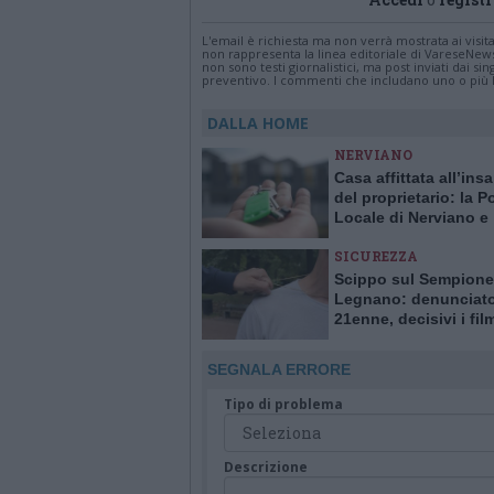
L'email è richiesta ma non verrà mostrata ai visi
non rappresenta la linea editoriale di VareseNew
non sono testi giornalistici, ma post inviati dai s
preventivo. I commenti che includano uno o più li
DALLA HOME
NERVIANO
Casa affittata all’ins
del proprietario: la Po
Locale di Nerviano e
Pogliano smaschera l
SICUREZZA
Scippo sul Sempione
Legnano: denunciat
21enne, decisivi i fil
delle telecamere
SEGNALA ERRORE
Tipo di problema
Descrizione