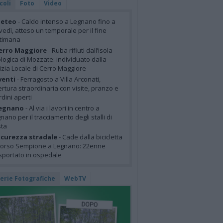
coli
Foto
Video
eteo
- Caldo intenso a Legnano fino a
vedì, atteso un temporale per il fine
ttimana
erro Maggiore
- Ruba rifiuti dall’isola
logica di Mozzate: individuato dalla
izia Locale di Cerro Maggiore
venti
- Ferragosto a Villa Arconati,
rtura straordinaria con visite, pranzo e
rdini aperti
egnano
- Al via i lavori in centro a
nano per il tracciamento degli stalli di
sta
icurezza stradale
- Cade dalla bicicletta
corso Sempione a Legnano: 22enne
sportato in ospedale
lerie Fotografiche
WebTV