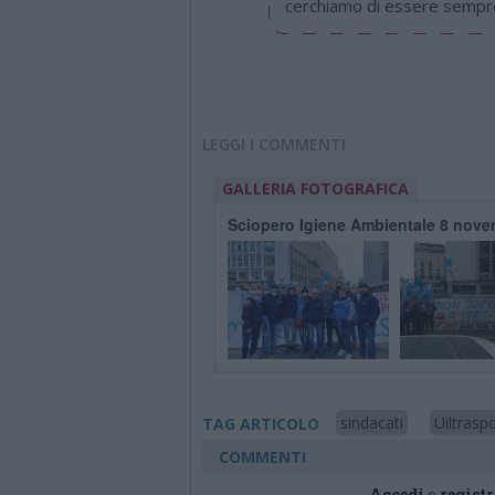
cerchiamo di essere sempre 
LEGGI I COMMENTI
GALLERIA FOTOGRAFICA
Sciopero Igiene Ambientale 8 nov
sindacati
Uiltrasp
TAG ARTICOLO
COMMENTI
Accedi
o
registr