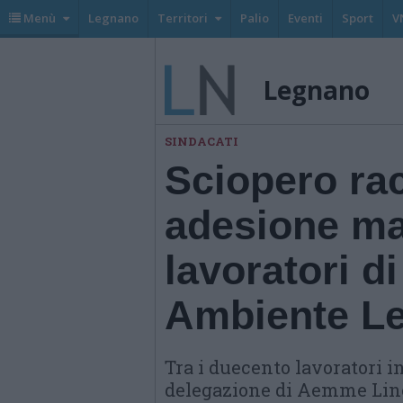
Menù
Legnano
Territori
Palio
Eventi
Sport
V
Legnano
SINDACATI
Sciopero racc
adesione mas
lavoratori 
Ambiente L
Tra i duecento lavoratori i
delegazione di Aemme Line