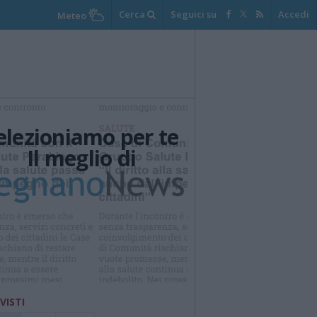
Cerca
Seguici su
Accedi
Meteo
elezioniamo per te
Il meglio di
Iscriviti alla
newsletter
 VISTI