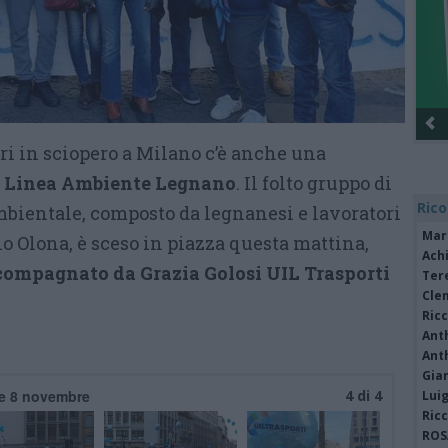
ri in sciopero a Milano c’è anche una
Linea Ambiente Legnano
. Il folto gruppo di
Rico
mbientale, composto da legnanesi e lavoratori
Mar
o Olona, è sceso in piazza questa mattina,
Achi
ompagnato da Grazia Golosi UIL Trasporti
Tere
Cle
Ric
Ant
Ant
Gia
le 8 novembre
4 di 4
Luig
Ric
ROS