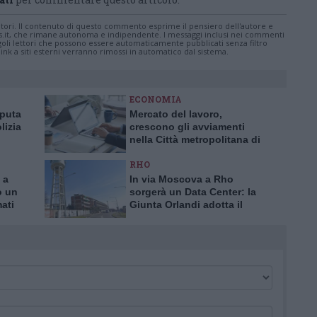
tatori. Il contenuto di questo commento esprime il pensiero dell'autore e
s.it, che rimane autonoma e indipendente. I messaggi inclusi nei commenti
ingoli lettori che possono essere automaticamente pubblicati senza filtro
nk a siti esterni verranno rimossi in automatico dal sistema.
ECONOMIA
aputa
Mercato del lavoro,
lizia
crescono gli avviamenti
nella Città metropolitana di
a truffa
Milano
RHO
 a
In via Moscova a Rho
o un
sorgerà un Data Center: la
mati
Giunta Orlandi adotta il
piano attuativo