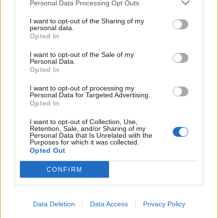
Personal Data Processing Opt Outs
ALTRE NOTIZIE DI LEGNANO
I want to opt-out of the Sharing of my
personal data.
Opted In
I want to opt-out of the Sale of my
Personal Data.
Opted In
I want to opt-out of processing my
Personal Data for Targeted Advertising.
Opted In
I want to opt-out of Collection, Use,
Retention, Sale, and/or Sharing of my
Personal Data that Is Unrelated with the
Purposes for which it was collected.
Opted Out
CONFIRM
MALTEMPO
Temporali e vento, allerta gialla
anche nell’Alto Milanese fino alla
Data Deletion
Data Access
Privacy Policy