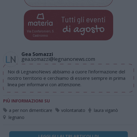
Tutti gli eventi
di
agosto
Via Confalonieri, 5
Castronno
Gea Somazzi
gea.somazzi@legnanonews.com
Noi di LegnanoNews abbiamo a cuore l'informazione del
nostro territorio e cerchiamo di essere sempre in prima
linea per informarvi con attenzione.
PIÙ INFORMAZIONI SU
a per non dimenticare
volontariato
laura viganò
legnano
LEGGI GLI ALTRI ARTICOLI DI