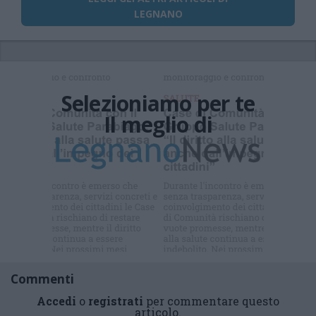
LEGNANO
Selezioniamo per te
Il meglio di
Iscriviti alla
newsletter
Commenti
Accedi
o
registrati
per commentare questo
articolo.