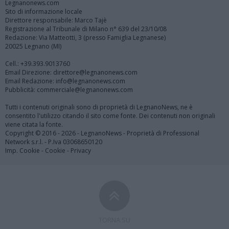
Legnanonews.com
Sito di informazione locale
Direttore responsabile: Marco Tajè
Registrazione al Tribunale di Milano n° 639 del 23/10/08
Redazione: Via Matteotti, 3 (presso Famiglia Legnanese)
20025 Legnano (MI)
Cell.: +39.393.9013760
Email Direzione: direttore@legnanonews.com
Email Redazione: info@legnanonews.com
Pubblicità: commerciale@legnanonews.com
Tutti i contenuti originali sono di proprietà di LegnanoNews, ne è
consentito l'utilizzo citando il sito come fonte. Dei contenuti non originali
viene citata la fonte.
Copyright © 2016 - 2026 - LegnanoNews - Proprietà di Professional
Network s.r.l. - P.Iva 03068650120
Imp. Cookie
-
Cookie
-
Privacy
TORNA SU