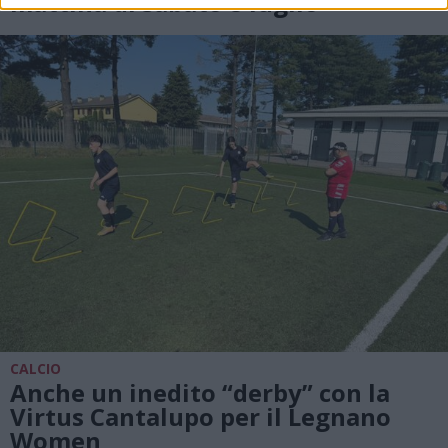
mattina di sabato 8 luglio
CALCIO
Anche un inedito “derby” con la
Virtus Cantalupo per il Legnano
Women