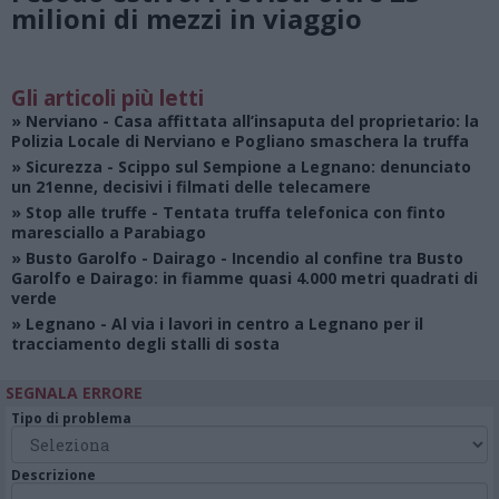
milioni di mezzi in viaggio
Gli articoli più letti
»
Nerviano
- Casa affittata all’insaputa del proprietario: la
Polizia Locale di Nerviano e Pogliano smaschera la truffa
»
Sicurezza
- Scippo sul Sempione a Legnano: denunciato
un 21enne, decisivi i filmati delle telecamere
»
Stop alle truffe
- Tentata truffa telefonica con finto
maresciallo a Parabiago
»
Busto Garolfo - Dairago
- Incendio al confine tra Busto
Garolfo e Dairago: in fiamme quasi 4.000 metri quadrati di
verde
»
Legnano
- Al via i lavori in centro a Legnano per il
tracciamento degli stalli di sosta
SEGNALA ERRORE
Tipo di problema
Descrizione