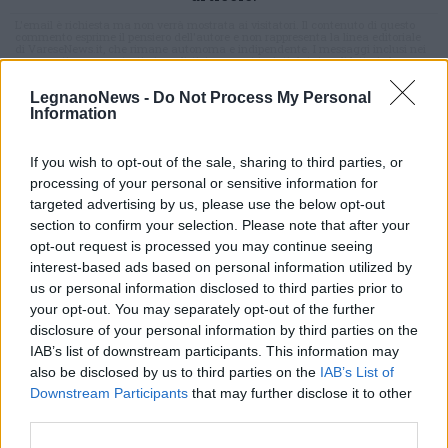
L'email è richiesta ma non verrà mostrata ai visitatori. Il contenuto di questo
commento esprime il pensiero dell'autore e non rappresenta la linea editoriale
di VareseNews.it, che rimane autonoma e indipendente. I messaggi inclusi nei
commenti non sono testi giornalistici, ma post inviati dai singoli lettori che
possono essere automaticamente pubblicati senza filtro preventivo. I commenti
che includano uno o più link a siti esterni verranno rimossi in automatico dal
LegnanoNews -
Do Not Process My Personal
sistema.
Information
If you wish to opt-out of the sale, sharing to third parties, or
processing of your personal or sensitive information for
targeted advertising by us, please use the below opt-out
section to confirm your selection. Please note that after your
opt-out request is processed you may continue seeing
interest-based ads based on personal information utilized by
us or personal information disclosed to third parties prior to
your opt-out. You may separately opt-out of the further
disclosure of your personal information by third parties on the
IAB’s list of downstream participants. This information may
also be disclosed by us to third parties on the
IAB’s List of
Downstream Participants
that may further disclose it to other
third parties.