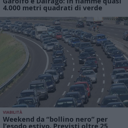
Garolfo e Dairago: in fiamme quasi
4.000 metri quadrati di verde
VIABILITÀ
Weekend da “bollino nero” per
l’esodo estivo. Previsti oltre 25