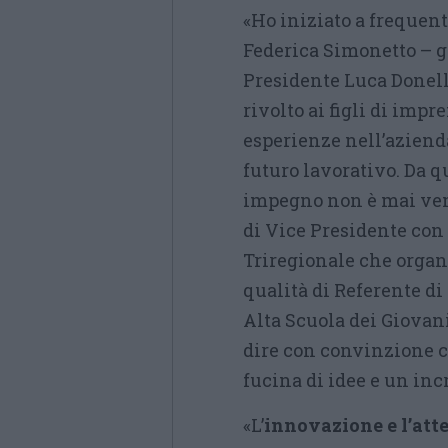
«Ho iniziato a frequen
Federica Simonetto – gr
Presidente Luca Donell
rivolto ai figli di imp
esperienze nell’azienda
futuro lavorativo. Da 
impegno non è mai venu
di Vice Presidente con 
Triregionale che organ
qualità di Referente d
Alta Scuola dei Giovan
dire con convinzione c
fucina di idee e un inc
«L’
innovazione e l’atte