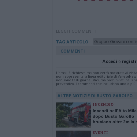
LEGGI I COMMENTI
Gruppo Giovani confin
TAG ARTICOLO
COMMENTI
Accedi
o
registr
L'email è richiesta ma non verrà mostrata ai visi
non rappresenta la linea editoriale di VareseNew
non sono testi giornalistici, ma post inviati dai s
preventivo. I commenti che includano uno o più li
ALTRE NOTIZIE DI BUSTO GAROLFO
INCENDIO
Incendi nell’Alto Mil
dopo Busto Garolfo
bruciano oltre 2mila 
quadrati a Bernate
EVENTI