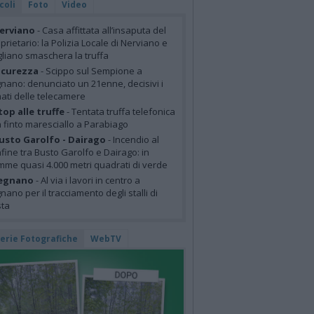
coli
Foto
Video
erviano
- Casa affittata all’insaputa del
prietario: la Polizia Locale di Nerviano e
liano smaschera la truffa
icurezza
- Scippo sul Sempione a
nano: denunciato un 21enne, decisivi i
mati delle telecamere
top alle truffe
- Tentata truffa telefonica
 finto maresciallo a Parabiago
usto Garolfo - Dairago
- Incendio al
fine tra Busto Garolfo e Dairago: in
mme quasi 4.000 metri quadrati di verde
egnano
- Al via i lavori in centro a
nano per il tracciamento degli stalli di
sta
lerie Fotografiche
WebTV