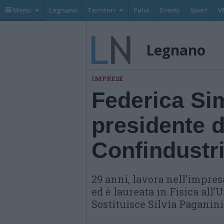
Menù
Legnano
Territori
Palio
Eventi
Sport
V
Legnano
IMPRESE
Federica Sim
presidente 
Confindustri
29 anni, lavora nell’impresa
ed è laureata in Fisica all’
Sostituisce Silvia Paganini