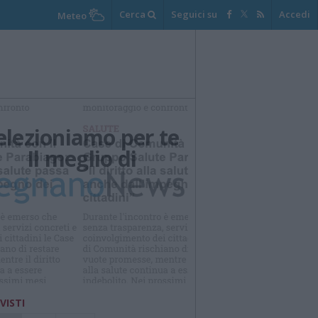
Cerca
Seguici su
Accedi
Meteo
elezioniamo per te
Il meglio di
 VISTI