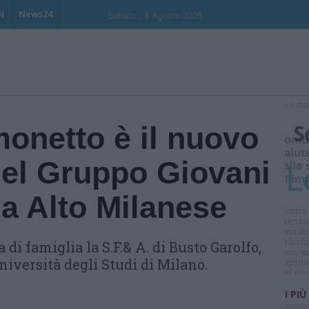
N
News24
Sabato , 8 Agosto 2026
S
onetto è il nuovo
del Gruppo Giovani
a Alto Milanese
 di famiglia la S.F.& A. di Busto Garolfo,
Università degli Studi di Milano.
I PIÙ