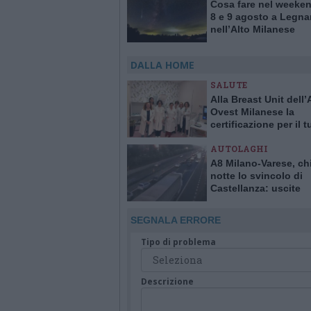
Cosa fare nel weeken
8 e 9 agosto a Legna
nell’Alto Milanese
DALLA HOME
SALUTE
Alla Breast Unit dell
Ovest Milanese la
certificazione per il 
alla mammella. È la p
AUTOLAGHI
Italia
A8 Milano-Varese, ch
notte lo svincolo di
Castellanza: uscite
obbligatorie per quat
giorni
SEGNALA ERRORE
Tipo di problema
Descrizione