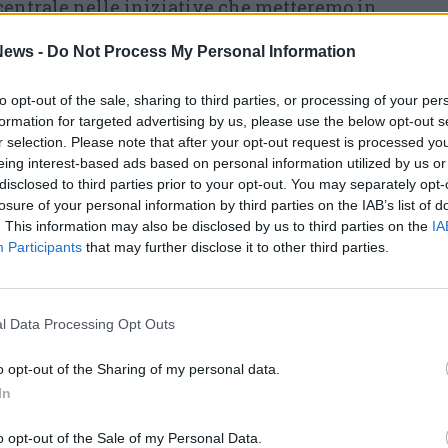
centrale nelle iniziative che metteremo in
tri con esperti, mappature, trasferimento
ews -
Do Not Process My Personal Information
ioni
per condividere esperienze ed esempi da
ltà aziendali. Ispirata dall’ottimo lavoro fatto
to opt-out of the sale, sharing to third parties, or processing of your per
formation for targeted advertising by us, please use the below opt-out s
negli scorsi mandati,
voglio
portare avanti le
r selection. Please note that after your opt-out request is processed y
gli
Istituti scolastici dell’Alto Milanes
e ed
eing interest-based ads based on personal information utilized by us or
grande progetto della Scuola di Alta
disclosed to third parties prior to your opt-out. You may separately opt-
losure of your personal information by third parties on the IAB’s list of
romosso dal nostro Presidente Diego Rossetti».
. This information may also be disclosed by us to third parties on the
IA
Participants
that may further disclose it to other third parties.
i sarà il
nuovo Consiglio Direttivo,
rso dell’Assemblea, formato da
Andrea Cerini
o Conti (GI Group), Umberto Gaio (Officina
l Data Processing Opt Outs
ele Leonardi (Creative Farm), Gianpaolo
o opt-out of the Sharing of my personal data.
i), Stefano Peroni (CBS Compositi).
In
enditori di Confindustria Alto Milanese,
o opt-out of the Sale of my Personal Data.