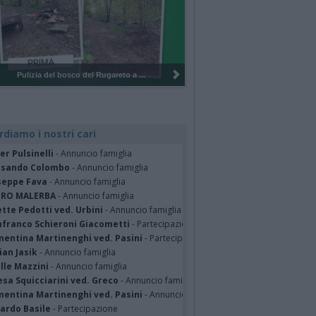
Pulizia del bosco del Rugareto a ...
rdiamo i nostri cari
er Pulsinelli
- Annuncio famiglia
ssando Colombo
- Annuncio famiglia
seppe Fava
- Annuncio famiglia
TRO MALERBA
- Annuncio famiglia
tte Pedotti ved. Urbini
- Annuncio famiglia
nfranco Schieroni Giacometti
- Partecipazione
mentina Martinenghi ved. Pasini
- Partecipazione
ian Jasik
- Annuncio famiglia
lle Mazzini
- Annuncio famiglia
sa Squicciarini ved. Greco
- Annuncio famiglia
mentina Martinenghi ved. Pasini
- Annuncio famiglia
cardo Basile
- Partecipazione