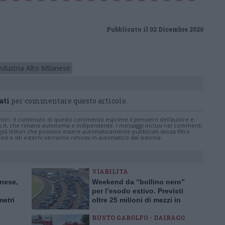
Pubblicato il 02 Dicembre 2020
dustria Alto Milanese
ati
per commentare questo articolo.
tatori. Il contenuto di questo commento esprime il pensiero dell'autore e
s.it, che rimane autonoma e indipendente. I messaggi inclusi nei commenti
ingoli lettori che possono essere automaticamente pubblicati senza filtro
nk a siti esterni verranno rimossi in automatico dal sistema.
VIABILITÀ
anese,
Weekend da “bollino nero”
per l’esodo estivo. Previsti
metri
oltre 25 milioni di mezzi in
viaggio
BUSTO GAROLFO - DAIRAGO