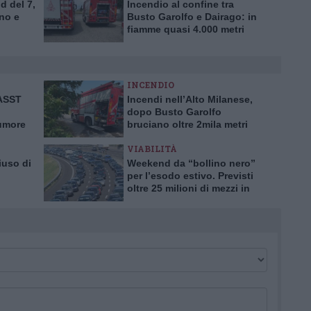
d del 7,
Incendio al confine tra
no e
Busto Garolfo e Dairago: in
fiamme quasi 4.000 metri
quadrati di verde
INCENDIO
’ASST
Incendi nell’Alto Milanese,
dopo Busto Garolfo
tumore
bruciano oltre 2mila metri
rima in
quadrati a Bernate
VIABILITÀ
iuso di
Weekend da “bollino nero”
per l’esodo estivo. Previsti
oltre 25 milioni di mezzi in
tro
viaggio