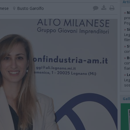
Arti
anese
Busto Garolfo
»
N
pro
Pog
»
S
Leg
fil
»
S
con
»
B
con
fia
»
L
Leg
so
Gal