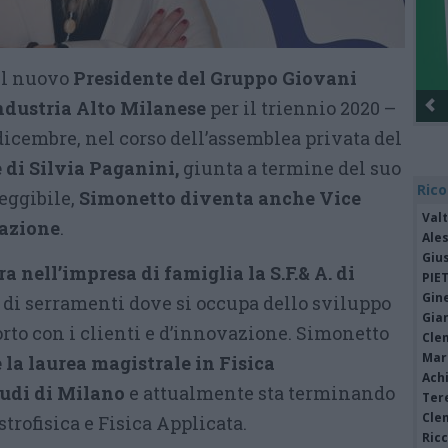
il nuovo
Presidente del Gruppo Giovani
ndustria Alto Milanese
per il triennio 2020 –
1 dicembre, nel corso dell’assemblea privata del
 di Silvia Paganini,
giunta a termine del suo
Rico
eggibile,
Simonetto diventa anche Vice
Valt
iazione
.
Ale
Giu
ra nell’impresa di famiglia la S.F.& A. di
PIE
Gine
di serramenti dove si occupa dello sviluppo
Gia
rto con i clienti e d’innovazione. Simonetto
Cle
Mar
 la laurea magistrale in Fisica
Achi
tudi di Milano
e attualmente sta terminando
Tere
Cle
Astrofisica e Fisica Applicata.
Ric