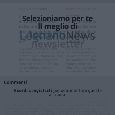
Selezioniamo per te
Il meglio di
Iscriviti alla
newsletter
Commenti
Accedi
o
registrati
per commentare questo
articolo.
L'email è richiesta ma non verrà mostrata ai visitatori. Il contenuto di questo
commento esprime il pensiero dell'autore e non rappresenta la linea editoriale
di VareseNews.it, che rimane autonoma e indipendente. I messaggi inclusi nei
commenti non sono testi giornalistici, ma post inviati dai singoli lettori che
possono essere automaticamente pubblicati senza filtro preventivo. I commenti