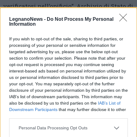
verificatosi nell’opificio”, Archivio di Stato di
Milano, Commercio, p.m., cart. 139].
LegnanoNews -
Do Not Process My Personal
Information
La predisposizione interna di questo secondo
If you wish to opt-out of the sale, sharing to third parties, or
stabilimento denota già un passo avanti, per
processing of your personal or sensitive information for
quanto
targeted advertising by us, please use the below opt-out
section to confirm your selection. Please note that after your
attiene la
razionalizzazione degli spazi e
opt-out request is processed you may continue seeing
delle fasi lavorative
, rispetto al primo. Va
interest-based ads based on personal information utilized by
us or personal information disclosed to third parties prior to
notata poi la presenza dell’officina per le
your opt-out. You may separately opt-out of the further
riparazioni (che dagli anni ’40 diventa una
disclosure of your personal information by third parties on the
IAB’s list of downstream participants. This information may
costante negli opifici di una certa
also be disclosed by us to third parties on the
IAB’s List of
Downstream Participants
that may further disclose it to other
dimensione) e del magazzino. La carenza di
third parties.
quest’ultimo, col conseguente deposito della
Personal Data Processing Opt Outs
materia prima negli stessi ambienti di