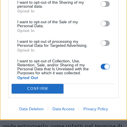
I want to opt-out of the Sharing of my
lavoro, oltre ad essere d’impaccio, ha già
personal data.
Opted In
creato a Carlo
I want to opt-out of the Sale of my
Martin un grave episodio. Infatti nel
1827
Personal Data.
Opted In
una scintilla caduta nell’accensione
delle
lampade che illuminano i locali va a cadere
I want to opt-out of processing my
Personal Data for Targeted Advertising.
proprio sopra le balle di cotone «che ivi si
Opted In
trovavano a
I want to opt-out of Collection, Use,
Retention, Sale, and/or Sharing of my
manifatturarsi». La relazione del delegato
Personal Data that Is Unrelated with the
Purposes for which it was collected.
Opted Out
politico del Comune afferma: «Verso le ore 6 o
alle 7 pomeridiane s
chioppò un incendio nel
CONFIRM
locale della filatura di cotone del Sig. Martin
in questo Comune, per cui si dovette col
Data Deletion
Data Access
Privacy Policy
suono della campana fare accorrere il popolo,
onde estinguerlo; come infatti nel termine di