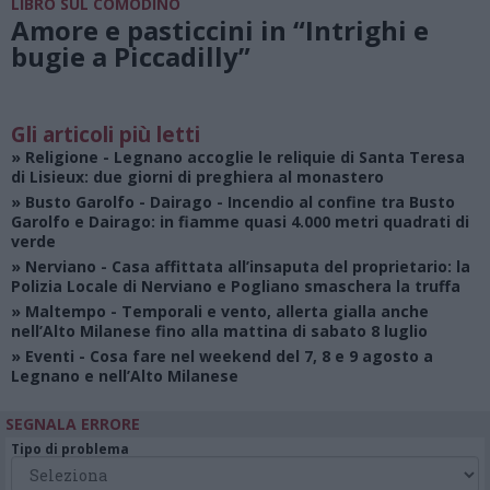
LIBRO SUL COMODINO
Amore e pasticcini in “Intrighi e
bugie a Piccadilly”
Gli articoli più letti
»
Religione
- Legnano accoglie le reliquie di Santa Teresa
di Lisieux: due giorni di preghiera al monastero
»
Busto Garolfo - Dairago
- Incendio al confine tra Busto
Garolfo e Dairago: in fiamme quasi 4.000 metri quadrati di
verde
»
Nerviano
- Casa affittata all’insaputa del proprietario: la
Polizia Locale di Nerviano e Pogliano smaschera la truffa
»
Maltempo
- Temporali e vento, allerta gialla anche
nell’Alto Milanese fino alla mattina di sabato 8 luglio
»
Eventi
- Cosa fare nel weekend del 7, 8 e 9 agosto a
Legnano e nell’Alto Milanese
SEGNALA ERRORE
Tipo di problema