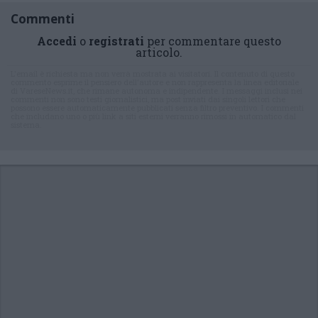
Commenti
Accedi
o
registrati
per commentare questo
articolo.
L'email è richiesta ma non verrà mostrata ai visitatori. Il contenuto di questo
commento esprime il pensiero dell'autore e non rappresenta la linea editoriale
di VareseNews.it, che rimane autonoma e indipendente. I messaggi inclusi nei
commenti non sono testi giornalistici, ma post inviati dai singoli lettori che
possono essere automaticamente pubblicati senza filtro preventivo. I commenti
che includano uno o più link a siti esterni verranno rimossi in automatico dal
sistema.