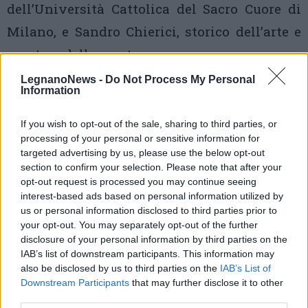
dell’Università Cattolica del Sacro Cuore di
Milano, e Sandro Chierici, storico dell’arte e
curatore della mostra.
LegnanoNews -
Do Not Process My Personal
Informazioni utili
Information
Videro e credettero. La bellezza e la gioia di
If you wish to opt-out of the sale, sharing to third parties, or
essere cristiani
processing of your personal or sensitive information for
Chiesa di S. Ambrogio, via Sant'Ambrogio
targeted advertising by us, please use the below opt-out
section to confirm your selection. Please note that after your
LEGNANO
opt-out request is processed you may continue seeing
interest-based ads based on personal information utilized by
9‐21 marzo 2013
us or personal information disclosed to third parties prior to
your opt-out. You may separately opt-out of the further
orari di apertura:
disclosure of your personal information by third parties on the
da lunedì a venerdì 17‐19 (21‐22.30 su
IAB’s list of downstream participants. This information may
also be disclosed by us to third parties on the
IAB’s List of
prenotazione per gruppi)
Downstream Participants
that may further disclose it to other
third parties.
sabato 15‐19