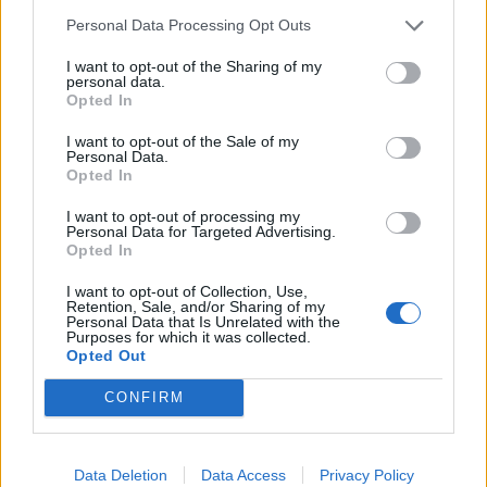
domenica 10.30‐12, 15‐17
Personal Data Processing Opt Outs
I want to opt-out of the Sharing of my
visite guidate anche al mattino e in altri
personal data.
Opted In
orari per scuole e gruppi solo su prenotazione
I want to opt-out of the Sale of my
Personal Data.
ingresso libero
Opted In
informazioni e prenotazioni visite:
I want to opt-out of processing my
Personal Data for Targeted Advertising.
tel. 339 1803864
Opted In
I want to opt-out of Collection, Use,
annofedelegnano@gmail.com
Retention, Sale, and/or Sharing of my
Personal Data that Is Unrelated with the
Purposes for which it was collected.
www.mostrafedelegnano.it
Opted Out
CONFIRM
Materiali di comunicazione sono reperibili
sul sito
Data Deletion
Data Access
Privacy Policy