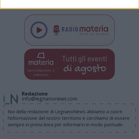
www.itacaeventi.it/anno‐fede
Tutti gli eventi
di
agosto
Via Confalonieri, 5
Castronno
Redazione
info@legnanonews.com
Noi della redazione di LegnanoNews abbiamo a cuore
l'informazione del nostro territorio e cerchiamo di essere
sempre in prima linea per informarvi in modo puntuale.