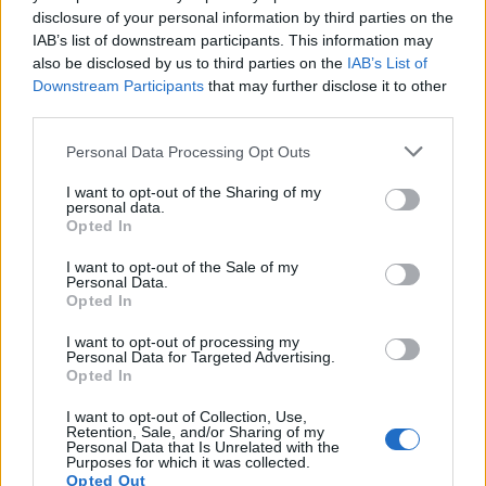
più calma e con maggiore possibilità di
disclosure of your personal information by third parties on the
IAB’s list of downstream participants. This information may
confronto; inoltre, i prezzi tendono a essere
also be disclosed by us to third parties on the
IAB’s List of
più accessibili e la disponibilità più ampia.
Downstream Participants
that may further disclose it to other
third parties.
I codici sconto e le offerte possono aiutare
Personal Data Processing Opt Outs
ma solo se inseriti in una strategia di
I want to opt-out of the Sharing of my
risparmio più ampia che si basa sulla giusta
personal data.
Opted In
scelta del periodo, sulla verifica delle
I want to opt-out of the Sale of my
condizioni e sul confronto tra più fonti. Una
Personal Data.
Opted In
pianificazione più consapevole
permette non
I want to opt-out of processing my
solo di risparmiare, ma anche di evitare
Personal Data for Targeted Advertising.
Opted In
errori e prenotare in modo più sicuro.
I want to opt-out of Collection, Use,
Prenotare con metodo fa davvero la
Retention, Sale, and/or Sharing of my
Personal Data that Is Unrelated with the
differenza
Purposes for which it was collected.
Opted Out