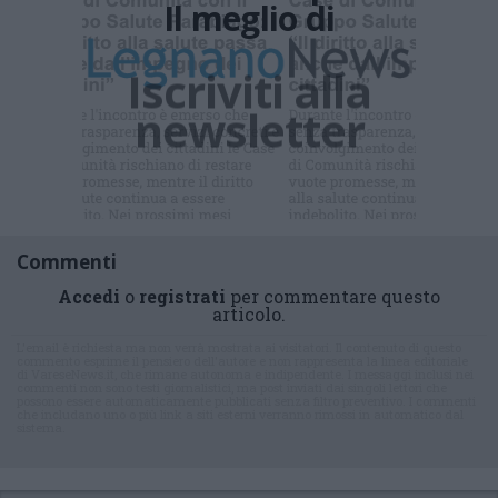
Il meglio di
Iscriviti alla
newsletter
Commenti
Accedi
o
registrati
per commentare questo
articolo.
L'email è richiesta ma non verrà mostrata ai visitatori. Il contenuto di questo
commento esprime il pensiero dell'autore e non rappresenta la linea editoriale
di VareseNews.it, che rimane autonoma e indipendente. I messaggi inclusi nei
commenti non sono testi giornalistici, ma post inviati dai singoli lettori che
possono essere automaticamente pubblicati senza filtro preventivo. I commenti
che includano uno o più link a siti esterni verranno rimossi in automatico dal
sistema.