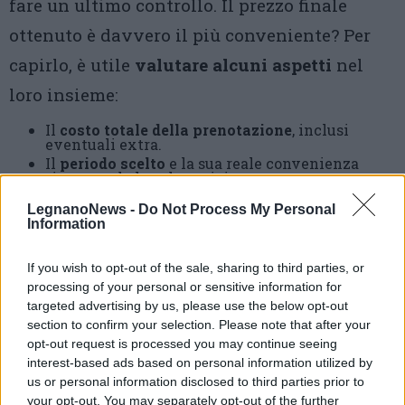
fare un ultimo controllo. Il prezzo finale
ottenuto è davvero il più conveniente? Per
capirlo, è utile
valutare alcuni aspetti
nel
loro insieme:
Il
costo totale della prenotazione
, inclusi
eventuali extra.
Il
periodo scelto
e la sua reale convenienza
rispetto ad altre date vicine.
Le
condizioni della struttura
o del servizio
LegnanoNews -
(cancellazione, modifiche, servizi inclusi).
Do Not Process My Personal
Information
Eventuali limitazioni del codice sconto.
In bassa stagione, il risparmio più
If you wish to opt-out of the sale, sharing to third parties, or
processing of your personal or sensitive information for
interessante spesso non deriva solo dal
targeted advertising by us, please use the below opt-out
coupon, ma dalla
combinazione tra periodo
section to confirm your selection. Please note that after your
opt-out request is processed you may continue seeing
giusto e offerta adeguata
. Scegliere la bassa
interest-based ads based on personal information utilized by
stagione permette quindi di prenotare con
us or personal information disclosed to third parties prior to
your opt-out. You may separately opt-out of the further