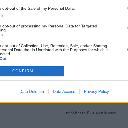
onomia del nostro Paese».
o opt-out of the Sale of my Personal Data.
In
Tutti gli eventi
to opt-out of processing my Personal Data for Targeted
ing.
di
agosto
In
Via Confalonieri, 5
Castronno
o opt-out of Collection, Use, Retention, Sale, and/or Sharing
ersonal Data that Is Unrelated with the Purposes for which it
lected.
Out
CONFIRM
nanoNews abbiamo a cuore l'informazione del nostro
ssere sempre in prima linea per informarvi in modo
Data Deletion
Data Access
Privacy Policy
Pubblicato il 04 Aprile 2022