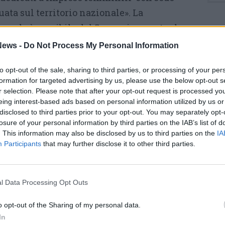
uata sul territorio nazionale». La
ande è possibile dal 5 maggio, mentre la
aggio; per lo sviluppo di imprese femminili
ews -
Do Not Process My Personal Information
i la compilazione delle domande è possibile da
to opt-out of the sale, sharing to third parties, or processing of your per
esentazione a partire del 7 giugno.
formation for targeted advertising by us, please use the below opt-out s
r selection. Please note that after your opt-out request is processed y
gio, invece,
i commercianti potranno
eing interest-based ads based on personal information utilized by us or
r richiedere contributi a fondo perduto
a
disclosed to third parties prior to your opt-out. You may separately opt-
losure of your personal information by third parties on the IAB’s list of
ività che sono state maggiormente colpite
. This information may also be disclosed by us to third parties on the
IA
vid. I beneficiari devono aver conseguito
Participants
that may further disclose it to other third parties.
2 milioni di euro nel 2019 e aver subito una
nel 2021 non inferiore al 30% rispetto al 2019.
l Data Processing Opt Outs
o – ha spiegato il ministro Giorgetti –
o opt-out of the Sharing of my personal data.
egni diretti ad accompagnare i commercianti
In
 attività imprenditoriali che rivestono un