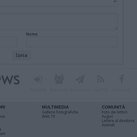
Nome
Registrati
Redazione
Invia notizia
Feed RSS
Facebook
ORI
MULTIMEDIA
COMUNITÀ
Gallerie Fotografiche
Foto dei lettori
ese
Web TV
Auguri
Lettere al direttore
Animali
a
muni