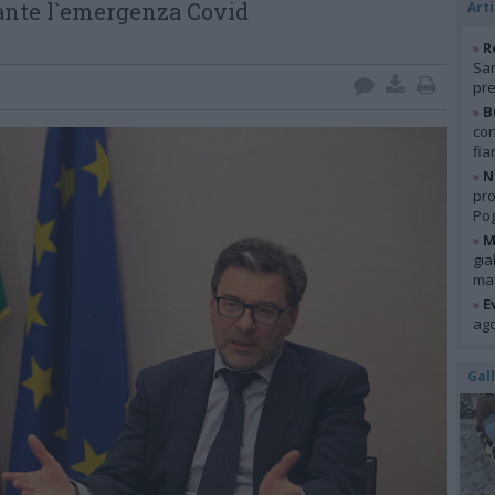
ante l`emergenza Covid
Arti
»
R
San
pre
»
B
con
fia
»
N
pro
Pog
»
M
gia
mat
»
E
ago
Gal