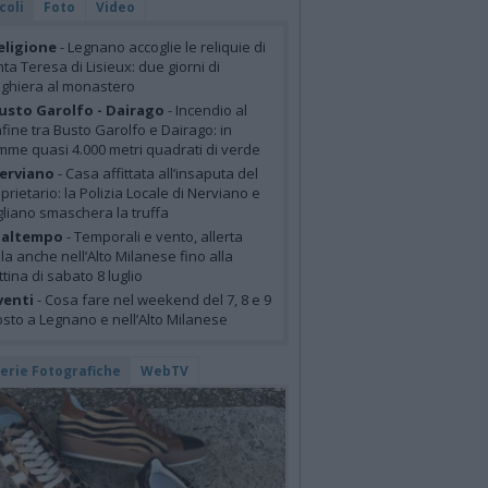
coli
Foto
Video
eligione
- Legnano accoglie le reliquie di
ta Teresa di Lisieux: due giorni di
ghiera al monastero
usto Garolfo - Dairago
- Incendio al
fine tra Busto Garolfo e Dairago: in
mme quasi 4.000 metri quadrati di verde
erviano
- Casa affittata all’insaputa del
prietario: la Polizia Locale di Nerviano e
liano smaschera la truffa
altempo
- Temporali e vento, allerta
lla anche nell’Alto Milanese fino alla
tina di sabato 8 luglio
venti
- Cosa fare nel weekend del 7, 8 e 9
sto a Legnano e nell’Alto Milanese
lerie Fotografiche
WebTV