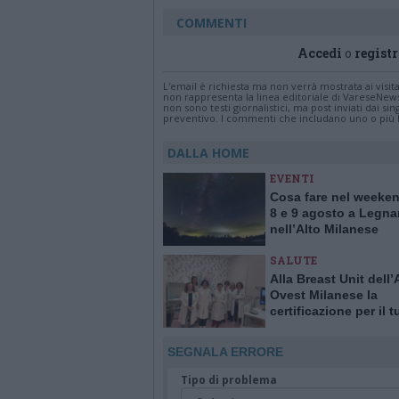
COMMENTI
Accedi
o
registr
L'email è richiesta ma non verrà mostrata ai visi
non rappresenta la linea editoriale di VareseNew
non sono testi giornalistici, ma post inviati dai s
preventivo. I commenti che includano uno o più li
DALLA HOME
EVENTI
Cosa fare nel weeken
8 e 9 agosto a Legna
nell’Alto Milanese
SALUTE
Alla Breast Unit dell
Ovest Milanese la
certificazione per il 
alla mammella. È la p
Italia
SEGNALA ERRORE
Tipo di problema