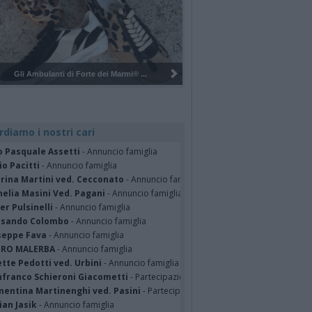
Pulizia del bosco del Rugareto a ...
rdiamo i nostri cari
o Pasquale Assetti
- Annuncio famiglia
o Pacitti
- Annuncio famiglia
erina Martini ved. Cecconato
- Annuncio famiglia
nelia Masini Ved. Pagani
- Annuncio famiglia
er Pulsinelli
- Annuncio famiglia
ssando Colombo
- Annuncio famiglia
seppe Fava
- Annuncio famiglia
TRO MALERBA
- Annuncio famiglia
tte Pedotti ved. Urbini
- Annuncio famiglia
nfranco Schieroni Giacometti
- Partecipazione
mentina Martinenghi ved. Pasini
- Partecipazione
ian Jasik
- Annuncio famiglia