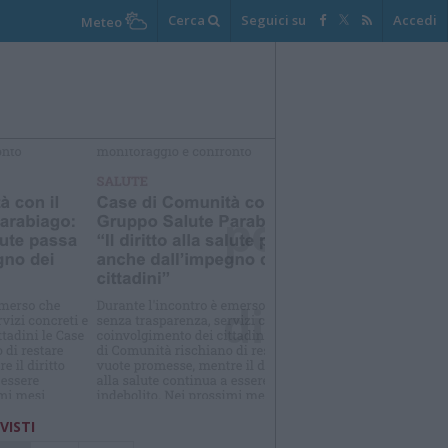
Cerca
Seguici su
Accedi
Meteo
elezioniamo per te
Il meglio di
 VISTI