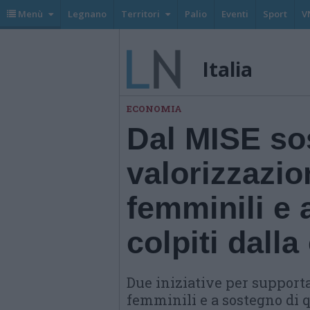
Menù
Legnano
Territori
Palio
Eventi
Sport
V
Italia
ECONOMIA
Dal MISE sos
valorizzazio
femminili e 
colpiti dalla
Due iniziative per supporta
femminili e a sostegno di q