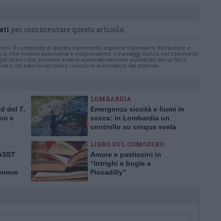
ati
per commentare questo articolo.
tatori. Il contenuto di questo commento esprime il pensiero dell'autore e
s.it, che rimane autonoma e indipendente. I messaggi inclusi nei commenti
ingoli lettori che possono essere automaticamente pubblicati senza filtro
nk a siti esterni verranno rimossi in automatico dal sistema.
LOMBARDIA
d del 7,
Emergenza siccità e fiumi in
no e
secca: in Lombardia un
controllo su cinque svela
prelievi idrici abusivi
LIBRO SUL COMODINO
’ASST
Amore e pasticcini in
“Intrighi e bugie a
tumore
Piccadilly”
rima in