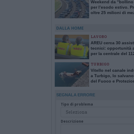
Weekend da “bollino
per l’esodo estivo. Pr
oltre 25 milioni di me
viaggio
DALLA HOME
LAVORO
AREU cerca 30 assist
tecnici: opportunità
per la centrale del 11
Varese
TURBIGO
Vitello nel canale ind
a Turbigo, lo salvano 
del Fuoco e Protezio
Civile
SEGNALA ERRORE
Tipo di problema
Descrizione