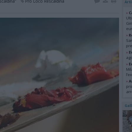
scaldina”
Pro Loco Rescaldina
Arti
»
C
Ult
Gir
eur
»
R
San
pre
»
E
ago
»
E
Mil
l’e
»
A
pro
arr
Gal