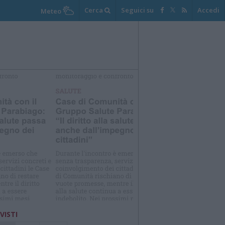
Cerca
Seguici su
Accedi
Meteo
elezioniamo per te
Il meglio di
 VISTI