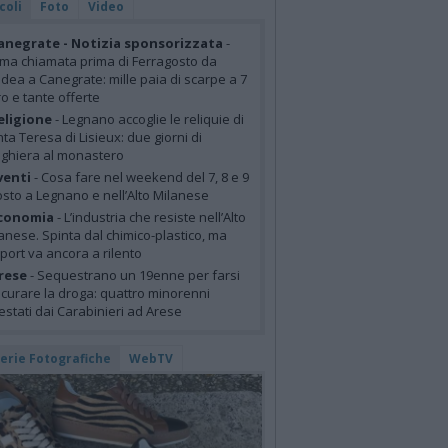
coli
Foto
Video
anegrate - Notizia sponsorizzata
-
ima chiamata prima di Ferragosto da
idea a Canegrate: mille paia di scarpe a 7
o e tante offerte
eligione
- Legnano accoglie le reliquie di
ta Teresa di Lisieux: due giorni di
ghiera al monastero
venti
- Cosa fare nel weekend del 7, 8 e 9
sto a Legnano e nell’Alto Milanese
conomia
- L’industria che resiste nell’Alto
anese. Spinta dal chimico-plastico, ma
xport va ancora a rilento
rese
- Sequestrano un 19enne per farsi
curare la droga: quattro minorenni
estati dai Carabinieri ad Arese
lerie Fotografiche
WebTV