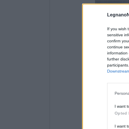
LegnanoN
If you wish 
sensitive in
confirm you
continue se
information 
further disc
participants
Downstream 
Persona
I want t
Opted 
I want t