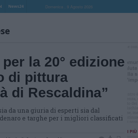
N
News24
Domenica , 9 Agosto 2026
ese
S
 per la 20° edizione
 di pittura
à di Rescaldina”
ia da una giuria di esperti sia dal
denaro e targhe per i migliori classificati
I PIÙ