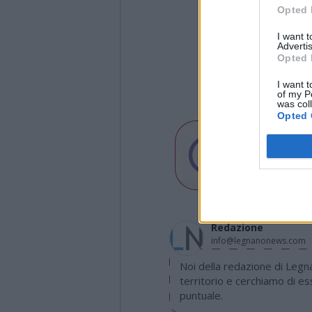
Opted 
I want 
Advertis
Opted 
I want t
of my P
was col
Opted 
Redazione
info@legnanonews.com
Noi della redazione di Leg
territorio e cerchiamo di e
puntuale.