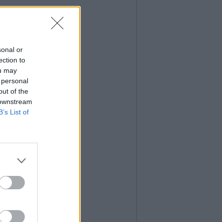
sonal or
ection to
ou may
 personal
out of the
 downstream
B’s List of