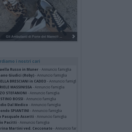
Pulizia del bosco del Rugareto a ...
rdiamo i nostri cari
faella Russo in Muner
- Annuncio famiglia
ano Giudici (Roby)
- Annuncio famiglia
SELLA BRESCIANI in CADEO
- Annuncio famiglia
RIELE MASSINISSA
- Annuncio famiglia
ZO STEFANONI
- Annuncio famiglia
STINO BOSSI
- Annuncio famiglia
udio Dal Medico
- Annuncio famiglia
ondo SPIANTINI
- Annuncio famiglia
o Pasquale Assetti
- Annuncio famiglia
o Pacitti
- Annuncio famiglia
erina Martini ved. Cecconato
- Annuncio famiglia