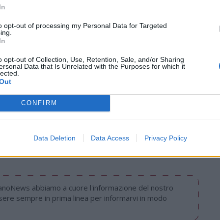
In
to opt-out of processing my Personal Data for Targeted
ing.
In
o opt-out of Collection, Use, Retention, Sale, and/or Sharing
ersonal Data that Is Unrelated with the Purposes for which it
lected.
Out
Tutti gli eventi
CONFIRM
di
agosto
Via Confalonieri, 5
Castronno
Data Deletion
Data Access
Privacy Policy
nanoNews abbiamo a cuore l'informazione del nostro
ssere sempre in prima linea per informarvi in modo