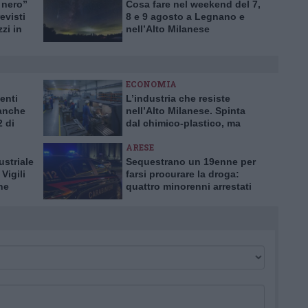
 nero”
Cosa fare nel weekend del 7,
evisti
8 e 9 agosto a Legnano e
zzi in
nell’Alto Milanese
ECONOMIA
enti
L’industria che resiste
 anche
nell’Alto Milanese. Spinta
2 di
dal chimico-plastico, ma
l’export va ancora a rilento
ARESE
ustriale
Sequestrano un 19enne per
Vigili
farsi procurare la droga:
ne
quattro minorenni arrestati
dai Carabinieri ad Arese