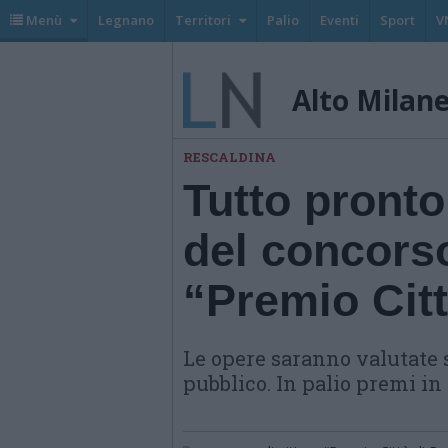
Menù
Legnano
Territori
Palio
Eventi
Sport
V
Alto Milan
RESCALDINA
Tutto pronto
del concorso
“Premio Citt
Le opere saranno valutate s
pubblico. In palio premi in 