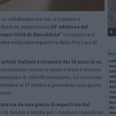
, in collaborazione con il Comune e
a ResArte, organizza la
20° edizione del
remio Città di Rescaldina”
. L’iniziativa si
tobre nella sala espositiva della Pro Loco di
Rico
artisti italiani e stranieri dai 16 anni in su
:
Raf
Rom
à presentare un’unica opera a tema e tecnica
LUI
 massime di 100×100 centimetri. Le iscrizioni
GAB
REN
ettembre al 17 ottobre e prevedono una quota
AGO
 euro.
Cla
Edm
Nin
te sia da una giuria di esperti sia dal
Mari
i in denaro e targhe per i migliori classificati,
Alv