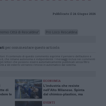
Pubblicato il 24 Giugno 2026
remio Città di Rescaldina”
Pro Loco Rescaldina
ati
per commentare questo articolo.
tatori. Il contenuto di questo commento esprime il pensiero dell'autore e
s.it, che rimane autonoma e indipendente. I messaggi inclusi nei commenti
ingoli lettori che possono essere automaticamente pubblicati senza filtro
nk a siti esterni verranno rimossi in automatico dal sistema.
ECONOMIA
d
L’industria che resiste
te di
nell’Alto Milanese. Spinta
dere le
dal chimico-plastico, ma
bardia
l’export va ancora a rilento
EVENTI