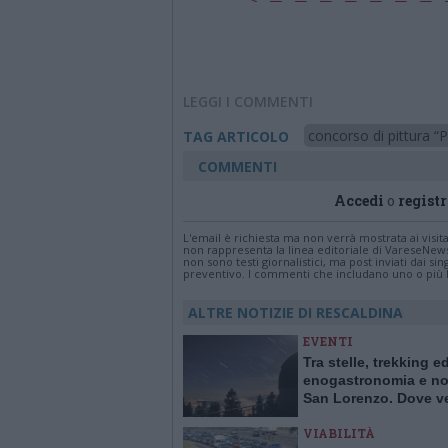
LEGGI I COMMENTI
concorso di pittura “P
TAG ARTICOLO
COMMENTI
Accedi
o
registr
L'email è richiesta ma non verrà mostrata ai visi
non rappresenta la linea editoriale di VareseNew
non sono testi giornalistici, ma post inviati dai s
preventivo. I commenti che includano uno o più li
ALTRE NOTIZIE DI RESCALDINA
EVENTI
Tra stelle, trekking e
enogastronomia e not
San Lorenzo. Dove ve
stelle cadenti in Lom
VIABILITÀ