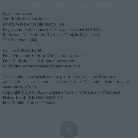
Twitter
Instagram
Contatti
Pubblicità
Legnanonews.com
Sito di informazione locale
Direttore responsabile: Marco Tajè
Registrazione al Tribunale di Milano n° 639 del 23/10/08
Redazione: Via Matteotti, 3 (presso Famiglia Legnanese)
20025 Legnano (MI)
Cell.: +39.393.9013760
Email Direzione: direttore@legnanonews.com
Email Redazione: info@legnanonews.com
Pubblicità: commerciale@legnanonews.com
Tutti i contenuti originali sono di proprietà di LegnanoNews, ne è
consentito l'utilizzo citando il sito come fonte. Dei contenuti non originali
viene citata la fonte.
Copyright © 2016 - 2026 - LegnanoNews - Proprietà di Professional
Network s.r.l. - P.Iva 03068650120
Imp. Cookie
-
Cookie
-
Privacy