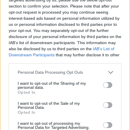
commento esprime il pensiero dell'autore e non rappresenta la linea editoriale
di VareseNews.it, che rimane autonoma e indipendente. I messaggi inclusi nei
section to confirm your selection. Please note that after your
commenti non sono testi giornalistici, ma post inviati dai singoli lettori che
possono essere automaticamente pubblicati senza filtro preventivo. I commenti
opt-out request is processed you may continue seeing
che includano uno o più link a siti esterni verranno rimossi in automatico dal
interest-based ads based on personal information utilized by
sistema.
us or personal information disclosed to third parties prior to
your opt-out. You may separately opt-out of the further
disclosure of your personal information by third parties on the
IAB’s list of downstream participants. This information may
also be disclosed by us to third parties on the
IAB’s List of
Downstream Participants
that may further disclose it to other
third parties.
Personal Data Processing Opt Outs
I want to opt-out of the Sharing of my
personal data.
Opted In
I want to opt-out of the Sale of my
Personal Data.
Opted In
I want to opt-out of processing my
ALTRE NOTIZIE DI NERVIANO
Personal Data for Targeted Advertising.