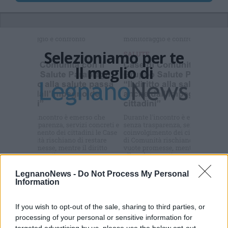
Selezioniamo per te
Il meglio di
Iscriviti alla
newsletter
LegnanoNews -
Do Not Process My Personal
Information
Commenti
Accedi
o
registrati
per commentare questo
If you wish to opt-out of the sale, sharing to third parties, or
articolo.
processing of your personal or sensitive information for
L'email è richiesta ma non verrà mostrata ai visitatori. Il contenuto di questo
targeted advertising by us, please use the below opt-out