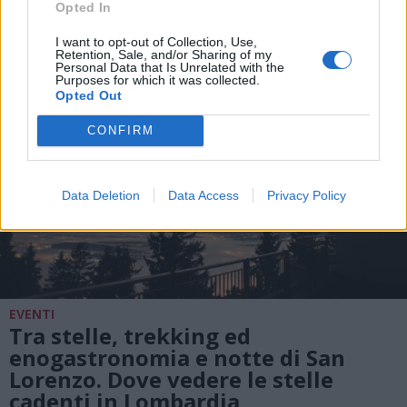
Opted In
I want to opt-out of Collection, Use,
Retention, Sale, and/or Sharing of my
Personal Data that Is Unrelated with the
Purposes for which it was collected.
Opted Out
CONFIRM
Data Deletion
Data Access
Privacy Policy
EVENTI
Tra stelle, trekking ed
enogastronomia e notte di San
Lorenzo. Dove vedere le stelle
cadenti in Lombardia