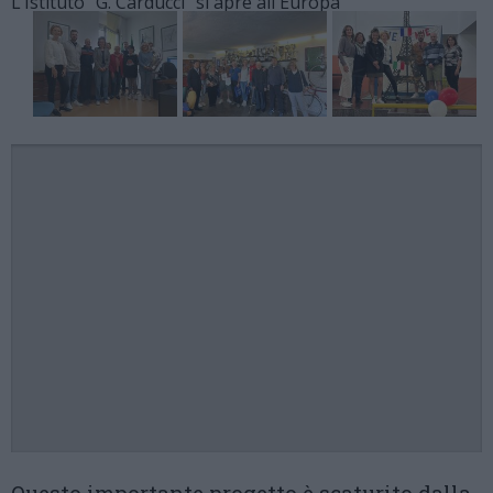
L’Istituto "G. Carducci" si apre all'Europa
Questo importante progetto è scaturito dalla