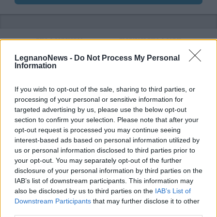
Selezioniamo per te
LegnanoNews -
Do Not Process My Personal
Information
Il meglio di
If you wish to opt-out of the sale, sharing to third parties, or
processing of your personal or sensitive information for
targeted advertising by us, please use the below opt-out
Iscriviti alla
section to confirm your selection. Please note that after your
newsletter
opt-out request is processed you may continue seeing
interest-based ads based on personal information utilized by
us or personal information disclosed to third parties prior to
your opt-out. You may separately opt-out of the further
disclosure of your personal information by third parties on the
Commenti
IAB’s list of downstream participants. This information may
also be disclosed by us to third parties on the
IAB’s List of
Accedi
o
registrati
per commentare questo
articolo.
Downstream Participants
that may further disclose it to other
third parties.
L'email è richiesta ma non verrà mostrata ai visitatori. Il contenuto di questo