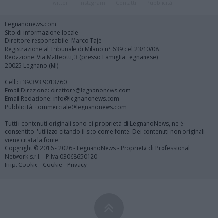
Twitter
Instagram
Contatti
Pubblicità
Legnanonews.com
Sito di informazione locale
Direttore responsabile: Marco Tajè
Registrazione al Tribunale di Milano n° 639 del 23/10/08
Redazione: Via Matteotti, 3 (presso Famiglia Legnanese)
20025 Legnano (MI)
Cell.: +39.393.9013760
Email Direzione: direttore@legnanonews.com
Email Redazione: info@legnanonews.com
Pubblicità: commerciale@legnanonews.com
Tutti i contenuti originali sono di proprietà di LegnanoNews, ne è
consentito l'utilizzo citando il sito come fonte. Dei contenuti non originali
viene citata la fonte.
Copyright © 2016 - 2026 - LegnanoNews - Proprietà di Professional
Network s.r.l. - P.Iva 03068650120
Imp. Cookie
-
Cookie
-
Privacy