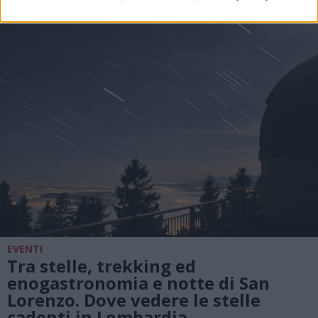
EVENTI
Tra stelle, trekking ed
enogastronomia e notte di San
Lorenzo. Dove vedere le stelle
cadenti in Lombardia