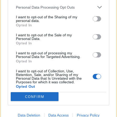
commento esprime il pensiero dell'autore e non rappresenta la linea editoriale
di VareseNews.it, che rimane autonoma e indipendente. I messaggi inclusi nei
Personal Data Processing Opt Outs
commenti non sono testi giornalistici, ma post inviati dai singoli lettori che
possono essere automaticamente pubblicati senza filtro preventivo. I commenti
che includano uno o più link a siti esterni verranno rimossi in automatico dal
I want to opt-out of the Sharing of my
sistema.
personal data.
Opted In
I want to opt-out of the Sale of my
Personal Data.
Opted In
I want to opt-out of processing my
Personal Data for Targeted Advertising.
Opted In
I want to opt-out of Collection, Use,
Retention, Sale, and/or Sharing of my
Personal Data that Is Unrelated with the
Purposes for which it was collected.
Opted Out
CONFIRM
ALTRE NOTIZIE DI SAN VITTORE OLONA
Data Deletion
Data Access
Privacy Policy