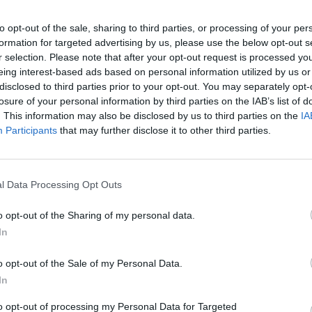
inoltre confermato la presenza
i prossimi tavoli istituzionali:
«Siederemo
to opt-out of the sale, sharing to third parties, or processing of your per
formation for targeted advertising by us, please use the below opt-out s
alle prossime Conferenze di servizi dove
r selection. Please note that after your opt-out request is processed y
te queste tematiche». Nel dibattito politico
eing interest-based ads based on personal information utilized by us or
polemiche.
La minoranza, che non ha votato
disclosed to third parties prior to your opt-out. You may separately opt-
losure of your personal information by third parties on the IAB’s list of
 accusato la maggioranza di superficialità.
. This information may also be disclosed by us to third parties on the
IA
sindaco.
«Ci è stato detto che saremmo stati
Participants
that may further disclose it to other third parties.
unto Zerboni – ma abbiamo risposto che non
frasi ridondanti o a enfatizzare situazioni già
l Data Processing Opt Outs
oi siamo per la concretezza dei risultati,
i e saremo».
o opt-out of the Sharing of my personal data.
In
gato perché non si sia arrivati a una
o opt-out of the Sale of my Personal Data.
ualcuno potrebbe chiedersi come mai non si
In
ento unitario. La risposta è semplice: nella
gio, convocata proprio per discutere anche
to opt-out of processing my Personal Data for Targeted