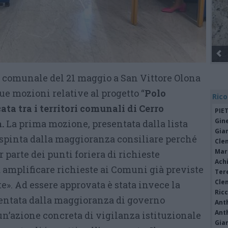
o comunale del 21 maggio a San Vittore Olona
ue mozioni relative al progetto “
Polo
Rico
cata tra i territori comunali di Cerro
PIE
Gine
a.
La prima mozione, presentata dalla lista
Gia
espinta dalla maggioranza consiliare perché
Cle
Mar
 parte dei punti foriera di richieste
Achi
 amplificare richieste ai Comuni già previste
Tere
Cle
». Ad essere approvata è stata invece la
Ric
entata dalla maggioranza di governo
Ant
Ant
un’azione concreta di vigilanza istituzionale
Gia