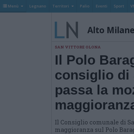
Menù
Legnano
Territori
Palio
Eventi
Sport
V
Alto Milan
SAN VITTORE OLONA
Il Polo Barag
consiglio di
passa la mo
maggioranz
Il Consiglio comunale di S
maggioranza sul Polo Baragg