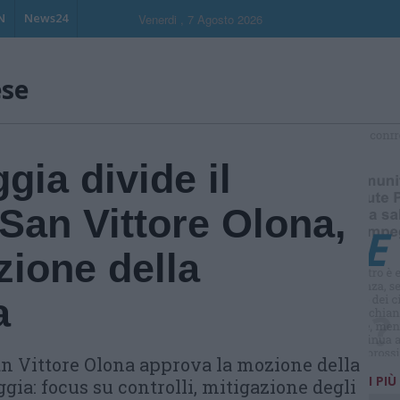
N
News24
Venerdi , 7 Agosto 2026
ese
S
gia divide il
 San Vittore Olona,
zione della
a
an Vittore Olona approva la mozione della
I PIÙ
ia: focus su controlli, mitigazione degli