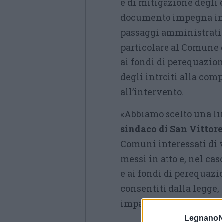
e di mitigazione degli 
documento impegna infa
passaggi amministrativ
particolare al Comune 
ai fondi di perequazio
degli introiti alla com
all’intervento.
«Abbiamo scelto una li
sindaco di San Vittor
Comuni interessati di 
messi in atto e, nel ca
e ai fondi di perequazi
consentiti dalla legge, 
impatti negativi come r
LegnanoN