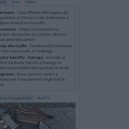
coli
Foto
Video
erviano
- Casa affittata all’insaputa del
prietario: la Polizia Locale di Nerviano e
liano smaschera la truffa
icurezza
- Scippo sul Sempione a
nano: denunciato un 21enne, decisivi i
mati delle telecamere
top alle truffe
- Tentata truffa telefonica
 finto maresciallo a Parabiago
usto Garolfo - Dairago
- Incendio al
fine tra Busto Garolfo e Dairago: in
mme quasi 4.000 metri quadrati di verde
egnano
- Al via i lavori in centro a
nano per il tracciamento degli stalli di
sta
lerie Fotografiche
WebTV