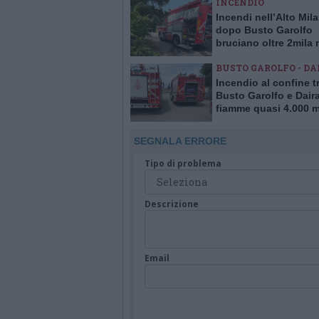
INCENDIO
Incendi nell’Alto Mil
dopo Busto Garolfo
bruciano oltre 2mila 
quadrati a Bernate
BUSTO GAROLFO - DA
Incendio al confine t
Busto Garolfo e Dair
fiamme quasi 4.000 m
quadrati di verde
SEGNALA ERRORE
Tipo di problema
Descrizione
Email