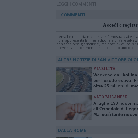
LEGGI I COMMENTI
COMMENTI
Accedi
o
registr
L'email è richiesta ma non verrà mostrata ai visi
non rappresenta la linea editoriale di VareseNew
non sono testi giornalistici, ma post inviati dai s
preventivo. I commenti che includano uno o più li
ALTRE NOTIZIE DI SAN VITTORE OL
VIABILITÀ
Weekend da “bollino
per l’esodo estivo. Pr
oltre 25 milioni di me
viaggio
ALTO MILANESE
A luglio 130 nuovi na
all’Ospedale di Legn
Mai così tante nuove
in un solo mese da 1
DALLA HOME