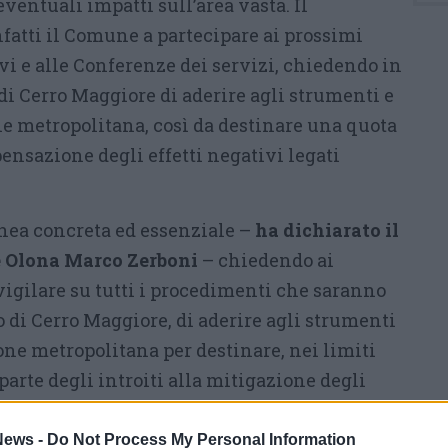
eventuali impatti sull’area vasta. Il
tti il Comune a partecipare ai prossimi
i e alle Conferenze dei servizi, chiedendo in
di Cerro Maggiore di aderire agli strumenti e
ne metropolitana, così da destinare una quota
pensazione degli effetti negativi legati
nea concreta ed essenziale –
ha dichiarato il
e Olona Marco Zerboni
– chiedendo ai
vigilare su tutti i procedimenti che saranno
so di Cerro Maggiore, di aderire agli strumenti
one metropolitana per destinare, nei limiti
parte degli introiti alla mitigazione degli
umore, traffico e criticità ambientali».
ews -
Do Not Process My Personal Information