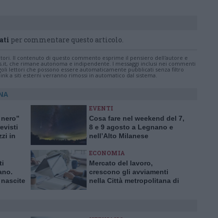
ati
per commentare questo articolo.
tatori. Il contenuto di questo commento esprime il pensiero dell'autore e
s.it, che rimane autonoma e indipendente. I messaggi inclusi nei commenti
ingoli lettori che possono essere automaticamente pubblicati senza filtro
nk a siti esterni verranno rimossi in automatico dal sistema.
ONA
EVENTI
 nero”
Cosa fare nel weekend del 7,
evisti
8 e 9 agosto a Legnano e
zzi in
nell’Alto Milanese
ECONOMIA
ti
Mercato del lavoro,
ano.
crescono gli avviamenti
 nascite
nella Città metropolitana di
0 anni
Milano