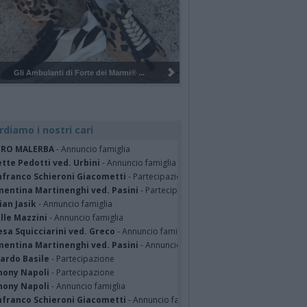
Pulizia del bosco del Rugareto a ...
rdiamo i nostri cari
TRO MALERBA
- Annuncio famiglia
tte Pedotti ved. Urbini
- Annuncio famiglia
nfranco Schieroni Giacometti
- Partecipazione
mentina Martinenghi ved. Pasini
- Partecipazione
ian Jasik
- Annuncio famiglia
lle Mazzini
- Annuncio famiglia
sa Squicciarini ved. Greco
- Annuncio famiglia
mentina Martinenghi ved. Pasini
- Annuncio famiglia
cardo Basile
- Partecipazione
hony Napoli
- Partecipazione
hony Napoli
- Annuncio famiglia
nfranco Schieroni Giacometti
- Annuncio famiglia