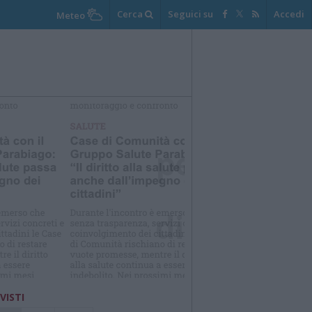
Cerca
Seguici su
Accedi
Meteo
elezioniamo per te
Il meglio di
 VISTI