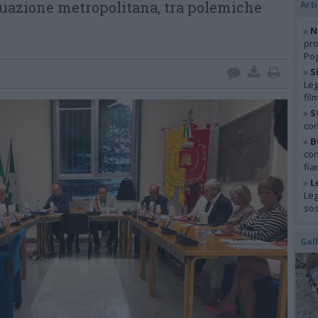
quazione metropolitana, tra polemiche
Arti
»
N
pro
Pog
»
S
Leg
fil
»
S
con
»
B
con
fia
»
L
Leg
so
Gal