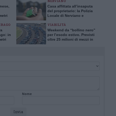
NERVIANO
anese,
Casa affittata all’insaputa
del proprietario: la Polizia
metri
Locale di Nerviano e
Pogliano smaschera la truffa
IRAGO
VIABILITÀ
ra
Weekend da “bollino nero”
ago: in
per l’esodo estivo. Previsti
etri
oltre 25 milioni di mezzi in
viaggio
Nome