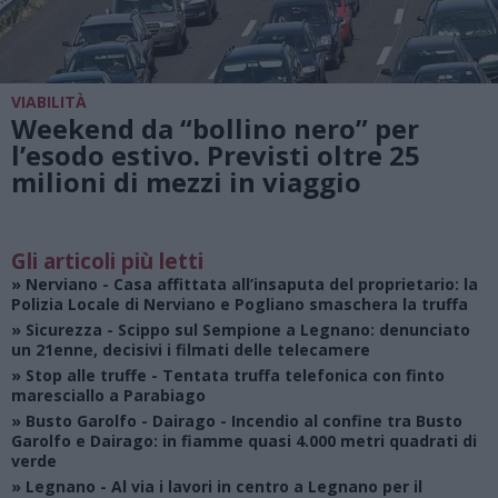
VIABILITÀ
Weekend da “bollino nero” per
l’esodo estivo. Previsti oltre 25
milioni di mezzi in viaggio
Gli articoli più letti
»
Nerviano
- Casa affittata all’insaputa del proprietario: la
Polizia Locale di Nerviano e Pogliano smaschera la truffa
»
Sicurezza
- Scippo sul Sempione a Legnano: denunciato
un 21enne, decisivi i filmati delle telecamere
»
Stop alle truffe
- Tentata truffa telefonica con finto
maresciallo a Parabiago
»
Busto Garolfo - Dairago
- Incendio al confine tra Busto
Garolfo e Dairago: in fiamme quasi 4.000 metri quadrati di
verde
»
Legnano
- Al via i lavori in centro a Legnano per il