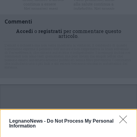
Commenti
Accedi
o
registrati
per commentare questo
articolo.
L'email è richiesta ma non verrà mostrata ai visitatori. Il contenuto di questo
commento esprime il pensiero dell'autore e non rappresenta la linea editoriale
di VareseNews.it, che rimane autonoma e indipendente. I messaggi inclusi nei
commenti non sono testi giornalistici, ma post inviati dai singoli lettori che
possono essere automaticamente pubblicati senza filtro preventivo. I commenti
che includano uno o più link a siti esterni verranno rimossi in automatico dal
sistema.
LegnanoNews -
Do Not Process My Personal
Information