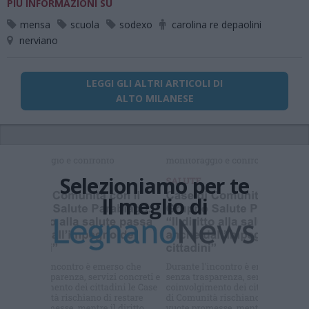
PIÙ INFORMAZIONI SU
mensa
scuola
sodexo
carolina re depaolini
nerviano
LEGGI GLI ALTRI ARTICOLI DI
ALTO MILANESE
Selezioniamo per te
Il meglio di
Iscriviti alla
newsletter