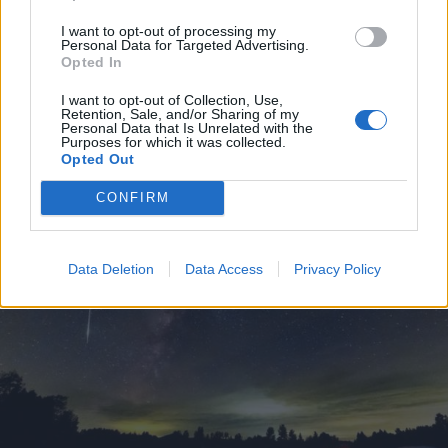
I want to opt-out of processing my
Personal Data for Targeted Advertising.
VIABILITÀ
Opted In
Weekend da “bollino nero” per
l’esodo estivo. Previsti oltre 25
I want to opt-out of Collection, Use,
Retention, Sale, and/or Sharing of my
milioni di mezzi in viaggio
Personal Data that Is Unrelated with the
Purposes for which it was collected.
Opted Out
CONFIRM
Data Deletion
Data Access
Privacy Policy