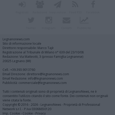
Registrati
Redazione
Invia notizia
Feed RSS
Facebook
Twitter
Instagram
Contatti
Pubblicità
Legnanonews.com
Sito di informazione locale
Direttore responsabile: Marco Tajè
Registrazione al Tribunale di Milano n° 639 del 23/10/08
Redazione: Via Matteotti, 3 (presso Famiglia Legnanese)
20025 Legnano (MI)
Cell.: +39.393.9013760
Email Direzione: direttore@legnanonews.com
Email Redazione: info@legnanonews.com
Pubblicità: commerciale@legnanonews.com
Tutti i contenuti originali sono di proprietà di LegnanoNews, ne è
consentito l'utilizzo citando il sito come fonte. Dei contenuti non originali
viene citata la fonte.
Copyright © 2016 - 2026 - LegnanoNews - Proprietà di Professional
Network s.r.l. - P.Iva 03068650120
Imp. Cookie
-
Cookie
-
Privacy