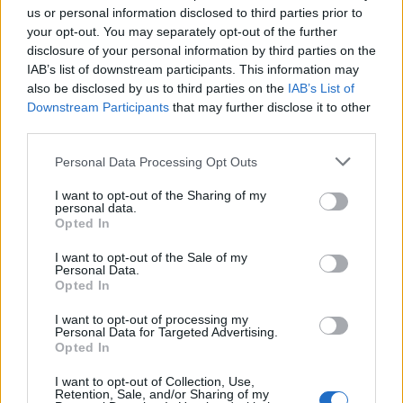
commento esprime il pensiero dell'autore e non rappresenta la linea editoriale
us or personal information disclosed to third parties prior to
di VareseNews.it, che rimane autonoma e indipendente. I messaggi inclusi nei
commenti non sono testi giornalistici, ma post inviati dai singoli lettori che
your opt-out. You may separately opt-out of the further
possono essere automaticamente pubblicati senza filtro preventivo. I commenti
disclosure of your personal information by third parties on the
che includano uno o più link a siti esterni verranno rimossi in automatico dal
sistema.
IAB’s list of downstream participants. This information may
also be disclosed by us to third parties on the
IAB’s List of
Downstream Participants
that may further disclose it to other
third parties.
Personal Data Processing Opt Outs
I want to opt-out of the Sharing of my
personal data.
Opted In
I want to opt-out of the Sale of my
Personal Data.
Opted In
I want to opt-out of processing my
Personal Data for Targeted Advertising.
Opted In
I want to opt-out of Collection, Use,
Retention, Sale, and/or Sharing of my
ALTRE NOTIZIE DI PARABIAGO