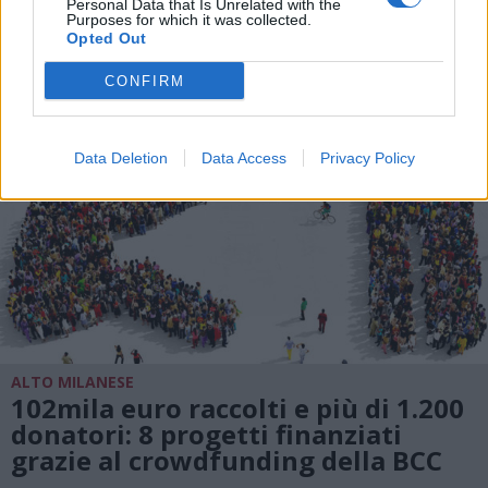
Personal Data that Is Unrelated with the
Purposes for which it was collected.
Opted Out
CONFIRM
Data Deletion
Data Access
Privacy Policy
ALTO MILANESE
102mila euro raccolti e più di 1.200
donatori: 8 progetti finanziati
grazie al crowdfunding della BCC