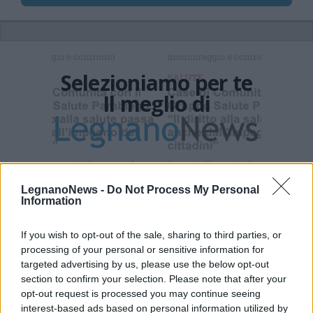
Selezioniamo per te
Il meglio di
Iscriviti alla
newsletter
LegnanoNews -
Do Not Process My Personal
Information
If you wish to opt-out of the sale, sharing to third parties, or
processing of your personal or sensitive information for
Commenti
targeted advertising by us, please use the below opt-out
Accedi
o
registrati
per commentare questo
section to confirm your selection. Please note that after your
articolo.
opt-out request is processed you may continue seeing
interest-based ads based on personal information utilized by
L'email è richiesta ma non verrà mostrata ai visitatori. Il contenuto di questo