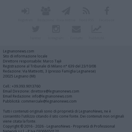
Registrati
Redazione
Invia notizia
Feed RSS
Facebook
Twitter
Instagram
Contatti
Pubblicità
Legnanonews.com
Sito di informazione locale
Direttore responsabile: Marco Tajè
Registrazione al Tribunale di Milano n° 639 del 23/10/08
Redazione: Via Matteotti, 3 (presso Famiglia Legnanese)
20025 Legnano (MI)
Cell.: +39.393.9013760
Email Direzione: direttore@legnanonews.com
Email Redazione: info@legnanonews.com
Pubblicità: commerciale@legnanonews.com
Tutti i contenuti originali sono di proprietà di LegnanoNews, ne è
consentito l'utilizzo citando il sito come fonte. Dei contenuti non originali
viene citata la fonte.
Copyright © 2016 - 2026 - LegnanoNews - Proprietà di Professional
Network s.r.l. - P.Iva 03068650120