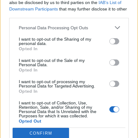
PIÙ INFORMAZIONI SU
also be disclosed by us to third parties on the
IAB’s List of
Downstream Participants
that may further disclose it to other
onorificenze
giovanni rigiroli
busto garolfo
third parties.
Personal Data Processing Opt Outs
LEGGI GLI ALTRI ARTICOLI DI
ALTO MILANESE
I want to opt-out of the Sharing of my
personal data.
Opted In
I want to opt-out of the Sale of my
Personal Data.
Opted In
Selezioniamo per te
Il meglio di
I want to opt-out of processing my
Personal Data for Targeted Advertising.
Opted In
I want to opt-out of Collection, Use,
Retention, Sale, and/or Sharing of my
Iscriviti alla
Personal Data that Is Unrelated with the
Purposes for which it was collected.
newsletter
Opted Out
CONFIRM