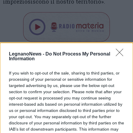
impreziosiscono il nostro territorio».
Tutti gli eventi
LegnanoNews -
Do Not Process My Personal
Information
di
agosto
Via Confalonieri, 5
Castronno
If you wish to opt-out of the sale, sharing to third parties, or
processing of your personal or sensitive information for
targeted advertising by us, please use the below opt-out
Leda Mocchetti
leda.mocchetti@legnanonews.com
section to confirm your selection. Please note that after your
opt-out request is processed you may continue seeing
Noi di LegnanoNews abbiamo a cuore l'informazione del
interest-based ads based on personal information utilized by
nostro territorio e cerchiamo di essere sempre in prima
us or personal information disclosed to third parties prior to
linea per informarvi in modo puntuale.
your opt-out. You may separately opt-out of the further
disclosure of your personal information by third parties on the
IAB’s list of downstream participants. This information may