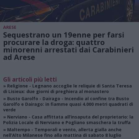
ARESE
Sequestrano un 19enne per farsi
procurare la droga: quattro
minorenni arrestati dai Carabinieri
ad Arese
Gli articoli più letti
»
Religione
- Legnano accoglie le reliquie di Santa Teresa
di Lisieux: due giorni di preghiera al monastero
»
Busto Garolfo - Dairago
- Incendio al confine tra Busto
Garolfo e Dairago: in fiamme quasi 4.000 metri quadrati di
verde
»
Nerviano
- Casa affittata all’insaputa del proprietario: la
Polizia Locale di Nerviano e Pogliano smaschera la truffa
»
Maltempo
- Temporali e vento, allerta gialla anche
nell’Alto Milanese fino alla mattina di sabato 8 luglio