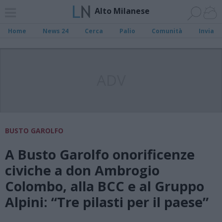
Alto Milanese
Home
News 24
Cerca
Palio
Comunità
Invia
ADV
BUSTO GAROLFO
A Busto Garolfo onorificenze
civiche a don Ambrogio
Colombo, alla BCC e al Gruppo
Alpini: “Tre pilasti per il paese”