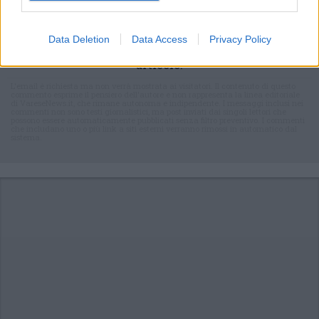
Commenti
Data Deletion
Data Access
Privacy Policy
Accedi
o
registrati
per commentare questo
articolo.
L'email è richiesta ma non verrà mostrata ai visitatori. Il contenuto di questo
commento esprime il pensiero dell'autore e non rappresenta la linea editoriale
di VareseNews.it, che rimane autonoma e indipendente. I messaggi inclusi nei
commenti non sono testi giornalistici, ma post inviati dai singoli lettori che
possono essere automaticamente pubblicati senza filtro preventivo. I commenti
che includano uno o più link a siti esterni verranno rimossi in automatico dal
sistema.