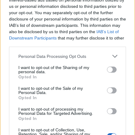
interest-based ads based on personal information utilized by
us or personal information disclosed to third parties prior to
your opt-out. You may separately opt-out of the further
disclosure of your personal information by third parties on the
IAB’s list of downstream participants. This information may
also be disclosed by us to third parties on the
IAB’s List of
Selezioniamo per te
Downstream Participants
that may further disclose it to other
Il meglio di
third parties.
Personal Data Processing Opt Outs
I want to opt-out of the Sharing of my
personal data.
Iscriviti alla
Opted In
newsletter
I want to opt-out of the Sale of my
Personal Data.
Opted In
I want to opt-out of processing my
Commenti
Personal Data for Targeted Advertising.
Opted In
Accedi
o
registrati
per commentare questo
articolo.
I want to opt-out of Collection, Use,
Retention, Sale, and/or Sharing of my