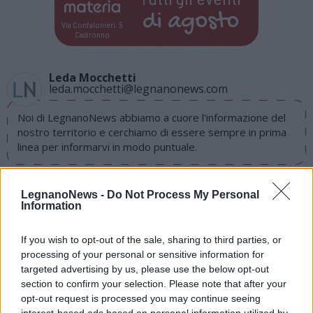
di
agosto
Via Confalonieri, 5
Castronno
Leda Mocchetti
leda.mocchetti@legnanonews.com
Noi di LegnanoNews abbiamo a cuore l'informazione del
nostro territorio e cerchiamo di essere sempre in prima
linea per informarvi in modo puntuale.
PIÙ INFORMAZIONI SU
LegnanoNews -
Do Not Process My Personal
associazione culturale parabiago medievale
Information
associazione el bigatt
battaglia di parabiago
eventi
ordine dei cavalieri
weekend
daniel marazzini
If you wish to opt-out of the sale, sharing to third parties, or
giuliano polito
parabiago
processing of your personal or sensitive information for
targeted advertising by us, please use the below opt-out
section to confirm your selection. Please note that after your
LEGGI GLI ALTRI ARTICOLI DI
opt-out request is processed you may continue seeing
ALTO MILANESE