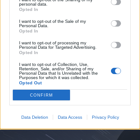
personal data.
Opted In
I want to opt-out of the Sale of my
Personal Data.
Opted In
I want to opt-out of processing my
Personal Data for Targeted Advertising.
Opted In
CERRO MAGGIORE
I want to opt-out of Collection, Use,
70 anni fa la tragedia di Marcinelle.
Retention, Sale, and/or Sharing of my
Anche Fratelli d’Italia Cerro
Personal Data that Is Unrelated with the
Purposes for which it was collected.
Maggiore alle commemorazioni in
Opted Out
Belgio
CONFIRM
Data Deletion
Data Access
Privacy Policy