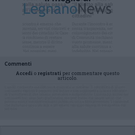
Iscriviti alla
newsletter
Commenti
Accedi
o
registrati
per commentare questo
articolo.
L'email è richiesta ma non verrà mostrata ai visitatori. Il contenuto di questo
commento esprime il pensiero dell'autore e non rappresenta la linea editoriale
di VareseNews.it, che rimane autonoma e indipendente. I messaggi inclusi nei
commenti non sono testi giornalistici, ma post inviati dai singoli lettori che
possono essere automaticamente pubblicati senza filtro preventivo. I commenti
che includano uno o più link a siti esterni verranno rimossi in automatico dal
sistema.