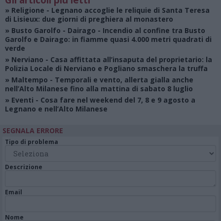
Gli articoli più letti
»
Religione
- Legnano accoglie le reliquie di Santa Teresa
di Lisieux: due giorni di preghiera al monastero
»
Busto Garolfo - Dairago
- Incendio al confine tra Busto
Garolfo e Dairago: in fiamme quasi 4.000 metri quadrati di
verde
»
Nerviano
- Casa affittata all’insaputa del proprietario: la
Polizia Locale di Nerviano e Pogliano smaschera la truffa
»
Maltempo
- Temporali e vento, allerta gialla anche
nell’Alto Milanese fino alla mattina di sabato 8 luglio
»
Eventi
- Cosa fare nel weekend del 7, 8 e 9 agosto a
Legnano e nell’Alto Milanese
SEGNALA ERRORE
Tipo di problema
Descrizione
Email
Nome