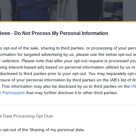
ews -
Do Not Process My Personal Information
to opt-out of the sale, sharing to third parties, or processing of your per
formation for targeted advertising by us, please use the below opt-out s
 target alla scuola primaria dove non
r selection. Please note that after your opt-out request is processed y
eing interest-based ads based on personal information utilized by us or
cato all’attività motoria
– ha aggiunto
disclosed to third parties prior to your opt-out. You may separately opt-
usione della classi quinte che quest’anno
losure of your personal information by third parties on the IAB’s list of
. This information may also be disclosed by us to third parties on the
IA
. L’obiettivo è quello di far conoscere ai
Participants
that may further disclose it to other third parties.
glio di attività sportive e di farli lavorare
i. Abbiamo avuto una grandissima adesione
volte nel progetto che hanno messo a
l Data Processing Opt Outs
sivamente 230 ore
nel corso dell’anno
o opt-out of the Sharing of my personal data.
 fanno capire la grande generosità delle