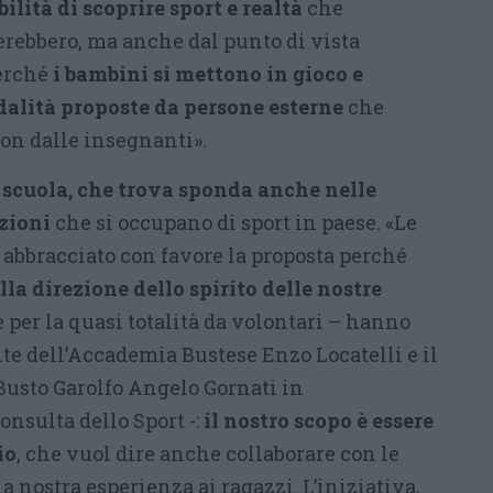
bilità di scoprire sport e realtà
che
rebbero, ma anche dal punto di vista
perché
i bambini si mettono in gioco e
dalità proposte da persone esterne
che
on dalle insegnanti».
 scuola, che trova sponda anche nelle
azioni
che si occupano di sport in paese. «Le
 abbracciato con favore la proposta perché
la direzione dello spirito delle nostre
 per la quasi totalità da volontari – hanno
nte dell’Accademia Bustese Enzo Locatelli e il
Busto Garolfo Angelo Gornati in
nsulta dello Sport -:
il nostro scopo è essere
io
, che vuol dire anche collaborare con le
la nostra esperienza ai ragazzi. L’iniziativa,