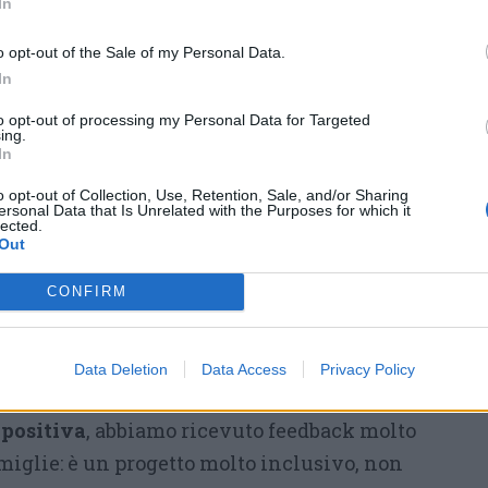
In
rande disponibilità della scuola, che hanno
ne tradizionali per far partecipare ragazzi al
o opt-out of the Sale of my Personal Data.
In
to opt-out of processing my Personal Data for Targeted
e al calendario delle lezioni, va detto, non è
ing.
In
a.
La speranza della scuola, però, è che ora
o opt-out of Collection, Use, Retention, Sale, and/or Sharing
granato possa proseguire anche nei prossimi
ersonal Data that Is Unrelated with the Purposes for which it
lected.
o molto in questo progetto anche se quando è
Out
mo un po’ spaventati dal momento che le ore
CONFIRM
ante anche le classi coinvolte – hanno
Federica Cassis e Maria Luisa Leoni -. Ci è
esta opportunità ai bambini, e abbiamo
Data Deletion
Data Access
Privacy Policy
o e spazi.
La ricaduta sui bambini
 positiva
, abbiamo ricevuto feedback molto
miglie: è un progetto molto inclusivo, non