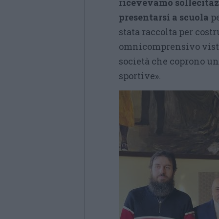
r
icevevamo sollecitaz
presentarsi a scuola
pe
stata raccolta per costr
omnicomprensivo visto
società che coprono un
sportive».