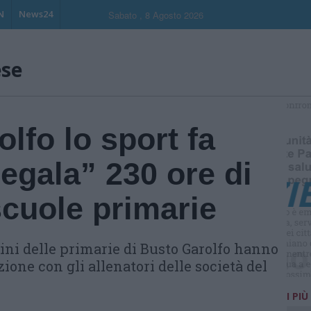
N
News24
Sabato , 8 Agosto 2026
ese
S
lfo lo sport fa
egala” 230 ore di
 scuole primarie
ini delle primarie di Busto Garolfo hanno
zione con gli allenatori delle società del
I PIÙ