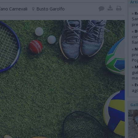
Arti
fano Carnevali
Busto Garolfo
»
R
San
pre
»
B
con
fia
»
N
pro
Pog
»
M
gia
mat
»
E
ago
Gal