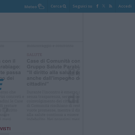
Cerca
Seguici su
Accedi
Meteo
elezioniamo per te
Il meglio di
 VISTI