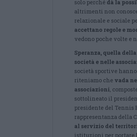
solo perché
dà la possi
altrimenti non conosce
relazionale e sociale 
accettano regole e mo
vedono poche volte e n
Speranza, quella della
società e nelle associ
società sportive hanno
riteniamo che
vada nel
associazioni
, composte
sottolineato il preside
presidente del Tennis 
rappresentanza della Co
al servizio del territor
istituzioni per portare 