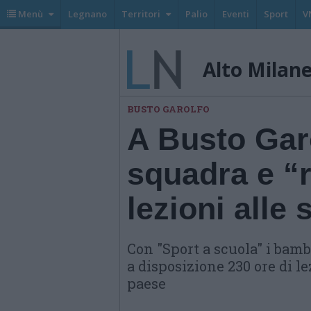
Menù
Legnano
Territori
Palio
Eventi
Sport
V
Alto Milan
BUSTO GAROLFO
A Busto Garo
squadra e “r
lezioni alle
Con "Sport a scuola" i bamb
a disposizione 230 ore di le
paese