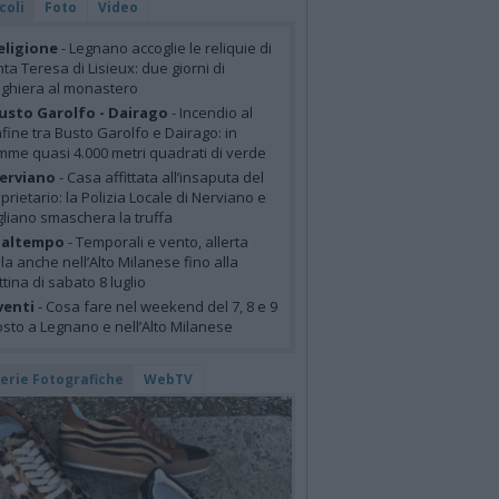
coli
Foto
Video
eligione
- Legnano accoglie le reliquie di
ta Teresa di Lisieux: due giorni di
ghiera al monastero
usto Garolfo - Dairago
- Incendio al
fine tra Busto Garolfo e Dairago: in
mme quasi 4.000 metri quadrati di verde
erviano
- Casa affittata all’insaputa del
prietario: la Polizia Locale di Nerviano e
liano smaschera la truffa
altempo
- Temporali e vento, allerta
lla anche nell’Alto Milanese fino alla
tina di sabato 8 luglio
venti
- Cosa fare nel weekend del 7, 8 e 9
sto a Legnano e nell’Alto Milanese
lerie Fotografiche
WebTV