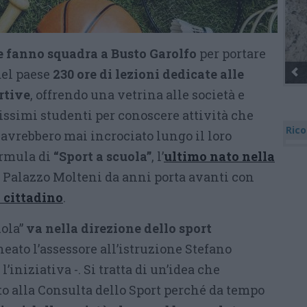
e fanno squadra a Busto Garolfo
per portare
del paese
230 ore di lezioni dedicate alle
rtive
, offrendo una vetrina alle società e
issimi studenti per conoscere attività che
Rico
avrebbero mai incrociato lungo il loro
ormula di
“Sport a scuola”
, l’
ultimo nato nella
 Palazzo Molteni da anni porta avanti con
 cittadino
.
uola”
va nella direzione dello sport
neato l’assessore all’istruzione Stefano
iniziativa -. Si tratta di un’idea che
to alla Consulta dello Sport perché da tempo