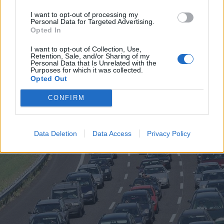
ECONOMIA
I want to opt-out of processing my
L’industria che resiste nell’Alto
Personal Data for Targeted Advertising.
Milanese. Spinta dal chimico-
Opted In
plastico, ma l’export va ancora a
I want to opt-out of Collection, Use,
rilento
Retention, Sale, and/or Sharing of my
Personal Data that Is Unrelated with the
Purposes for which it was collected.
Opted Out
CONFIRM
Data Deletion
Data Access
Privacy Policy