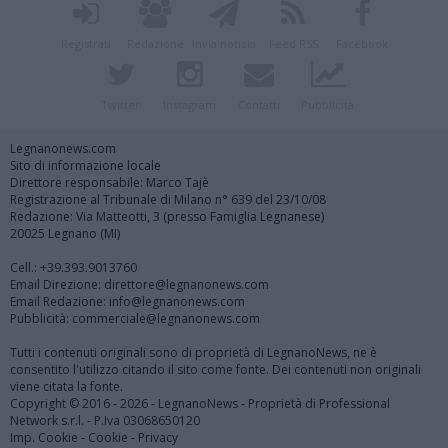
Registrati
Redazione
Invia notizia
Feed RSS
Facebook
Twitter
Instagram
Contatti
Pubblicità
Legnanonews.com
Sito di informazione locale
Direttore responsabile: Marco Tajè
Registrazione al Tribunale di Milano n° 639 del 23/10/08
Redazione: Via Matteotti, 3 (presso Famiglia Legnanese)
20025 Legnano (MI)
Cell.: +39.393.9013760
Email Direzione: direttore@legnanonews.com
Email Redazione: info@legnanonews.com
Pubblicità: commerciale@legnanonews.com
Tutti i contenuti originali sono di proprietà di LegnanoNews, ne è
consentito l'utilizzo citando il sito come fonte. Dei contenuti non originali
viene citata la fonte.
Copyright © 2016 - 2026 - LegnanoNews - Proprietà di Professional
Network s.r.l. - P.Iva 03068650120
Imp. Cookie
-
Cookie
-
Privacy