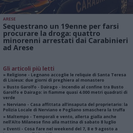
ARESE
Sequestrano un 19enne per farsi
procurare la droga: quattro
minorenni arrestati dai Carabinieri
ad Arese
Gli articoli più letti
»
Religione
- Legnano accoglie le reliquie di Santa Teresa
di Lisieux: due giorni di preghiera al monastero
»
Busto Garolfo - Dairago
- Incendio al confine tra Busto
Garolfo e Dairago: in fiamme quasi 4.000 metri quadrati di
verde
»
Nerviano
- Casa affittata all’insaputa del proprietario: la
Polizia Locale di Nerviano e Pogliano smaschera la truffa
»
Maltempo
- Temporali e vento, allerta gialla anche
nell’Alto Milanese fino alla mattina di sabato 8 luglio
»
Eventi
- Cosa fare nel weekend del 7, 8 e 9 agosto a