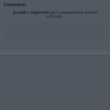
Commenti
Accedi
o
registrati
per commentare questo
articolo.
L'email è richiesta ma non verrà mostrata ai visitatori. Il contenuto di questo
commento esprime il pensiero dell'autore e non rappresenta la linea editoriale
di VareseNews.it, che rimane autonoma e indipendente. I messaggi inclusi nei
commenti non sono testi giornalistici, ma post inviati dai singoli lettori che
possono essere automaticamente pubblicati senza filtro preventivo. I commenti
che includano uno o più link a siti esterni verranno rimossi in automatico dal
sistema.