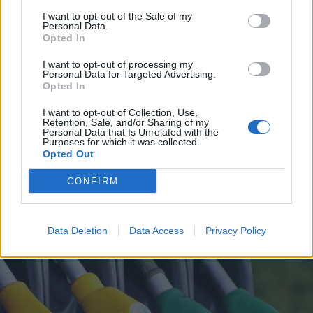
I want to opt-out of the Sale of my
Personal Data.
Opted In
I want to opt-out of processing my
Personal Data for Targeted Advertising.
Opted In
I want to opt-out of Collection, Use,
Retention, Sale, and/or Sharing of my
Personal Data that Is Unrelated with the
Purposes for which it was collected.
Opted Out
ALTO MILANESE
102mila euro raccolti e più di 1.200
CONFIRM
donatori: 8 progetti finanziati
grazie al crowdfunding della BCC
Data Deletion
Data Access
Privacy Policy