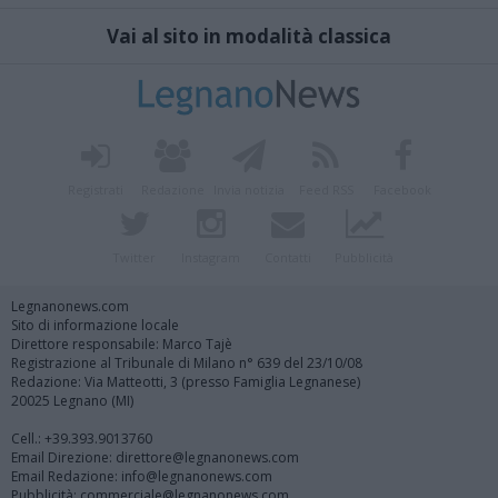
Vai al sito in modalità classica
Registrati
Redazione
Invia notizia
Feed RSS
Facebook
Twitter
Instagram
Contatti
Pubblicità
Legnanonews.com
Sito di informazione locale
Direttore responsabile: Marco Tajè
Registrazione al Tribunale di Milano n° 639 del 23/10/08
Redazione: Via Matteotti, 3 (presso Famiglia Legnanese)
20025 Legnano (MI)
Cell.: +39.393.9013760
Email Direzione: direttore@legnanonews.com
Email Redazione: info@legnanonews.com
Pubblicità: commerciale@legnanonews.com