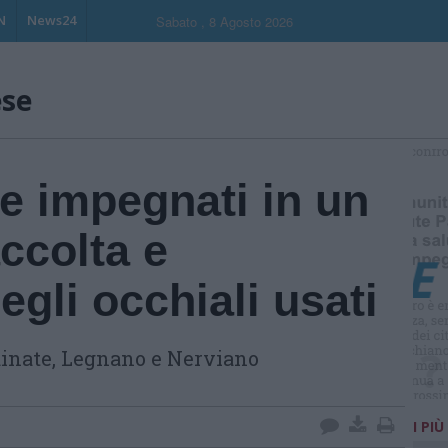
N
News24
Sabato , 8 Agosto 2026
ese
S
e impegnati in un
accolta e
egli occhiali usati
Lainate, Legnano e Nerviano
I PIÙ