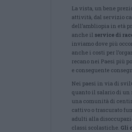
La vista, un bene prez
attività, dal servizio 
dell’ambliopia in età p
anche il
service di rac
inviamo dove più occorr
anche i costi per l’org
recano nei Paesi più po
e conseguente consegna
Nei paesi in via di svi
quanto il salario di un 
una comunità di centin
cattivo o trascurato fu
adulti alla disoccupazi
classi scolastiche.
Gli 