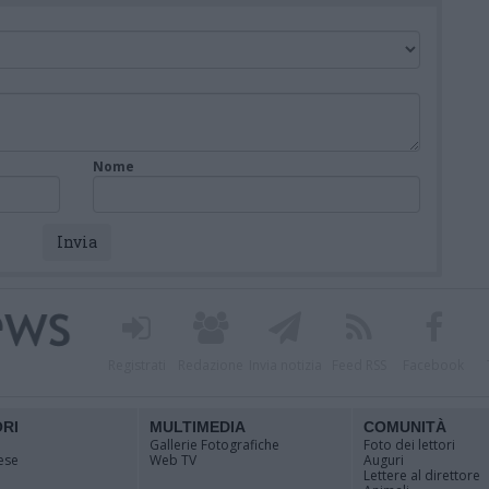
Nome
Registrati
Redazione
Invia notizia
Feed RSS
Facebook
ORI
MULTIMEDIA
COMUNITÀ
Gallerie Fotografiche
Foto dei lettori
ese
Web TV
Auguri
Lettere al direttore