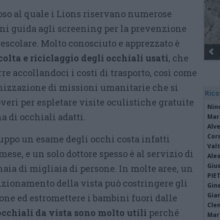
ioso al quale i Lions riservano numerose
cani guida agli screening per la prevenzione
rescolare. Molto conosciuto e apprezzato è
colta e riciclaggio degli occhiali usati
, che
e accollandoci i costi di trasporto, così come
anizzazione di missioni umanitarie che si
Rico
veri per espletare visite oculistiche gratuite
Nin
 di occhiali adatti.
Mari
Alv
Cor
luppo un esame degli occhi costa infatti
Valt
mese, e un solo dottore spesso è al servizio di
Ale
Giu
aia di migliaia di persone. In molte aree, un
PIE
nzionamento della vista può costringere gli
Gine
Gia
one ed estromettere i bambini fuori dalle
Cle
occhiali da vista sono molto utili
perché
Mar