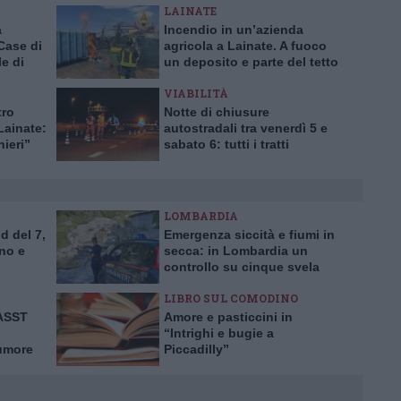
LAINATE
a
Incendio in un’azienda
Case di
agricola a Lainate. A fuoco
e di
un deposito e parte del tetto
di un edificio
VIABILITÀ
tro
Notte di chiusure
Lainate:
autostradali tra venerdì 5 e
nieri”
sabato 6: tutti i tratti
interessati
LOMBARDIA
d del 7,
Emergenza siccità e fiumi in
no e
secca: in Lombardia un
controllo su cinque svela
prelievi idrici abusivi
LIBRO SUL COMODINO
’ASST
Amore e pasticcini in
“Intrighi e bugie a
tumore
Piccadilly”
rima in