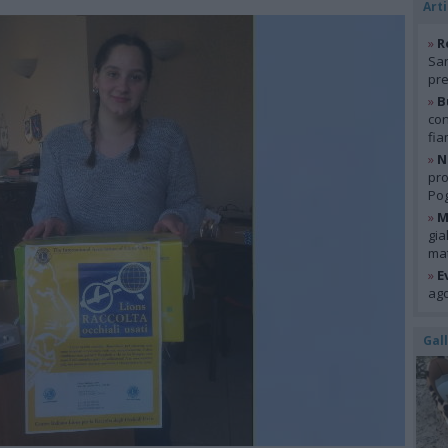
Arti
»
R
San
pre
»
B
con
fia
»
N
pro
Pog
»
M
gia
mat
»
E
ago
Gal