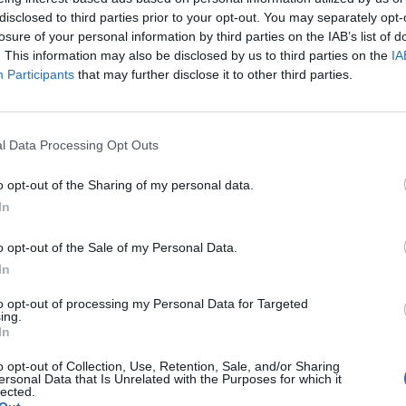
pposito centro tecnico che i Lions italiani
disclosed to third parties prior to your opt-out. You may separately opt-
.
losure of your personal information by third parties on the IAB’s list of
. This information may also be disclosed by us to third parties on the
IA
arci avere i vostri occhiali usati in qualsiasi
Participants
that may further disclose it to other third parties.
nti di raccolta sul territorio sono a LAINATE
us in v.le Rimembranze 21/7; Fotografando in
l Data Processing Opt Outs
ESEM in v.le Rimembranze 13; plesso
mora; UTE sala conferenze, l.go Scuderie 5);
o opt-out of the Sharing of my personal data.
a Gioielleria, via XXIX Maggio 50/52); e
In
, via Milano 44).
o opt-out of the Sale of my Personal Data.
In
Tutti gli eventi
to opt-out of processing my Personal Data for Targeted
di
agosto
ing.
Via Confalonieri, 5
In
Castronno
o opt-out of Collection, Use, Retention, Sale, and/or Sharing
ersonal Data that Is Unrelated with the Purposes for which it
lected.