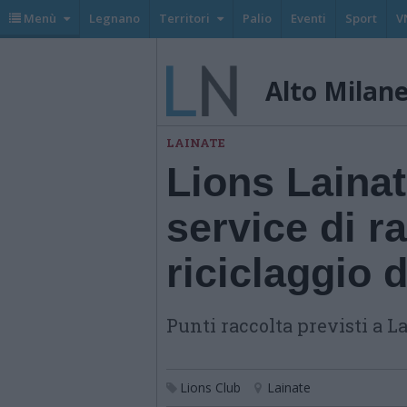
Menù
Legnano
Territori
Palio
Eventi
Sport
V
Alto Milan
LAINATE
Lions Lainat
service di r
riciclaggio d
Punti raccolta previsti a 
Lions Club
Lainate