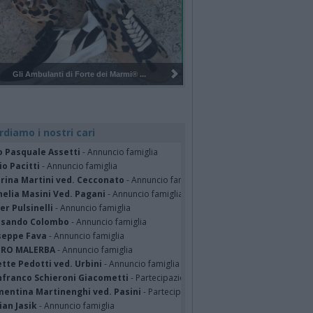
Pulizia del bosco del Rugareto a ...
rdiamo i nostri cari
o Pasquale Assetti
- Annuncio famiglia
o Pacitti
- Annuncio famiglia
erina Martini ved. Cecconato
- Annuncio famiglia
nelia Masini Ved. Pagani
- Annuncio famiglia
er Pulsinelli
- Annuncio famiglia
ssando Colombo
- Annuncio famiglia
seppe Fava
- Annuncio famiglia
TRO MALERBA
- Annuncio famiglia
tte Pedotti ved. Urbini
- Annuncio famiglia
nfranco Schieroni Giacometti
- Partecipazione
mentina Martinenghi ved. Pasini
- Partecipazione
ian Jasik
- Annuncio famiglia