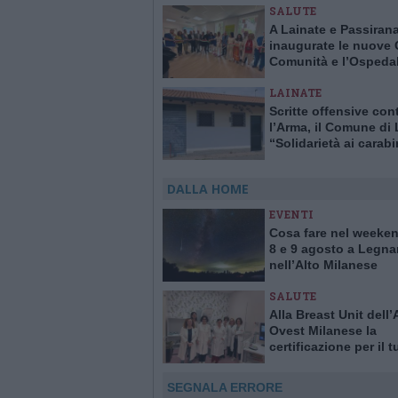
SALUTE
A Lainate e Passiran
inaugurate le nuove 
Comunità e l’Ospedal
Comunità
LAINATE
Scritte offensive con
l’Arma, il Comune di 
“Solidarietà ai carabi
DALLA HOME
EVENTI
Cosa fare nel weeken
8 e 9 agosto a Legna
nell’Alto Milanese
SALUTE
Alla Breast Unit dell
Ovest Milanese la
certificazione per il 
alla mammella. È la p
Italia
SEGNALA ERRORE