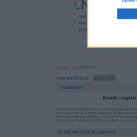
Opted 
info@legnanonews.com
Noi della redazione di Leg
territorio e cerchiamo di e
puntuale.
LEGGI I COMMENTI
Lions Club
TAG ARTICOLO
COMMENTI
Accedi
o
registr
L'email è richiesta ma non verrà mostrata ai visi
non rappresenta la linea editoriale di VareseNew
non sono testi giornalistici, ma post inviati dai s
preventivo. I commenti che includano uno o più li
ALTRE NOTIZIE DI LAINATE