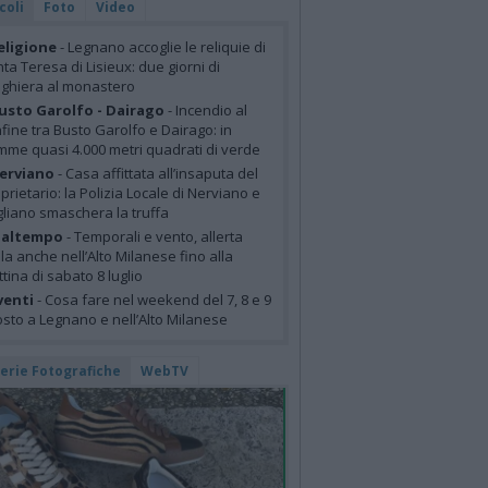
coli
Foto
Video
eligione
- Legnano accoglie le reliquie di
ta Teresa di Lisieux: due giorni di
ghiera al monastero
usto Garolfo - Dairago
- Incendio al
fine tra Busto Garolfo e Dairago: in
mme quasi 4.000 metri quadrati di verde
erviano
- Casa affittata all’insaputa del
prietario: la Polizia Locale di Nerviano e
liano smaschera la truffa
altempo
- Temporali e vento, allerta
lla anche nell’Alto Milanese fino alla
tina di sabato 8 luglio
venti
- Cosa fare nel weekend del 7, 8 e 9
sto a Legnano e nell’Alto Milanese
lerie Fotografiche
WebTV