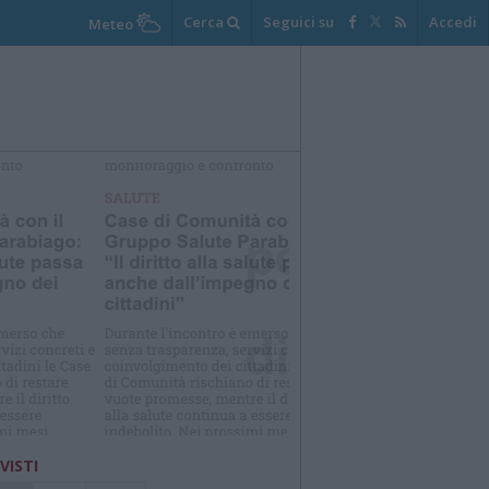
Cerca
Seguici su
Accedi
Meteo
elezioniamo per te
Il meglio di
 VISTI