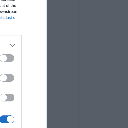
out of the
 downstream
B’s List of