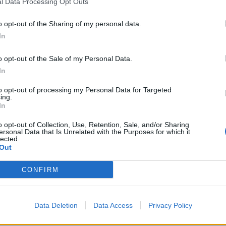
Tutti gli eventi
l Data Processing Opt Outs
di
agosto
o opt-out of the Sharing of my personal data.
Via Confalonieri, 5
Castronno
In
o opt-out of the Sale of my Personal Data.
In
to opt-out of processing my Personal Data for Targeted
nanoNews abbiamo a cuore l'informazione del nostro
ing.
ssere sempre in prima linea per informarvi in modo
In
o opt-out of Collection, Use, Retention, Sale, and/or Sharing
ersonal Data that Is Unrelated with the Purposes for which it
lected.
Out
Pubblicato il 04 Aprile 2021
CONFIRM
e civile Villa Cortese
Vigili del Fuoco
Data Deletion
Data Access
Privacy Policy