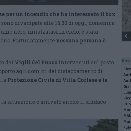
se per un incendio che ha interessato il box
 sono divampate alle 16.30 di oggi, domenica
fumo nero, innalzatasi in cielo, è stata
Gli Ambulanti di Forte dei Marmi® ...
nano. Fortunatamente
nessuna persona è
Rico
to dai
Vigili del Fuoco
intervenuti sul posto
Ric
pporto agli uomini del distaccamento di
Ant
lla
Protezione Civile di Villa Cortese e la
Ant
Gia
Luig
Ric
e la situazione è arrivato anche il sindaco
ROS
Mari
MAU
Mari
Fulv