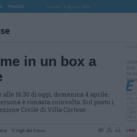
N
News24
Giovedi , 6 Agosto 2026
ese
S
me in un box a
e
lle 16.30 di oggi, domenica 4 aprile.
sona è rimasta coinvolta. Sul posto i
ezione Civile di Villa Cortese
tese
Vigili del Fuoco
I PIÙ