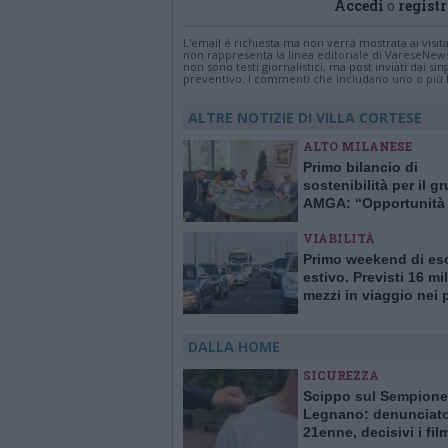
Accedi
o
registr
L'email è richiesta ma non verrà mostrata ai visi
non rappresenta la linea editoriale di VareseNew
non sono testi giornalistici, ma post inviati dai s
preventivo. I commenti che includano uno o più li
ALTRE NOTIZIE DI VILLA CORTESE
ALTO MILANESE
Primo bilancio di
sostenibilità per il g
AMGA: “Opportunità 
crescita e trasparenz
VIABILITÀ
Primo weekend di e
estivo. Previsti 16 mil
mezzi in viaggio nei 
due fine settimana d
DALLA HOME
SICUREZZA
Scippo sul Sempione
Legnano: denunciat
21enne, decisivi i fil