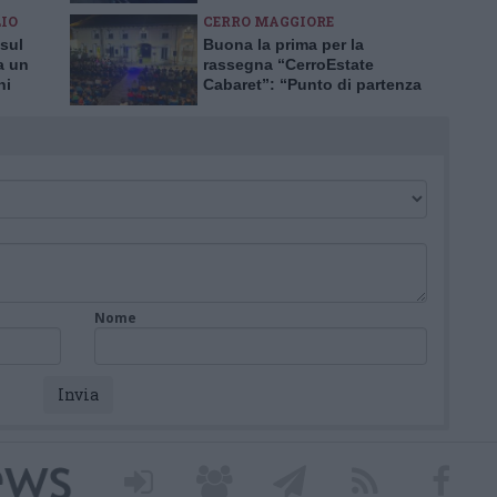
Buscate
IO
CERRO MAGGIORE
sul
Buona la prima per la
a un
rassegna “CerroEstate
ni
Cabaret”: “Punto di partenza
per il futuro”
Nome