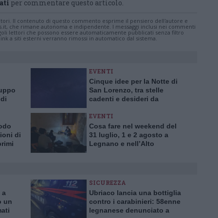
ati
per commentare questo articolo.
tatori. Il contenuto di questo commento esprime il pensiero dell'autore e
s.it, che rimane autonoma e indipendente. I messaggi inclusi nei commenti
ingoli lettori che possono essere automaticamente pubblicati senza filtro
nk a siti esterni verranno rimossi in automatico dal sistema.
EVENTI
Cinque idee per la Notte di
ruppo
San Lorenzo, tra stelle
di
cadenti e desideri da
a”
esprimere
EVENTI
sodo
Cosa fare nel weekend del
ioni di
31 luglio, 1 e 2 agosto a
primi
Legnano e nell’Alto
i agosto
Milanese
SICUREZZA
 a
Ubriaco lancia una bottiglia
o un
contro i carabinieri: 58enne
mati
legnanese denunciato a