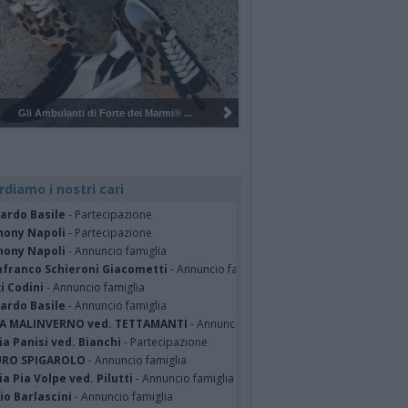
Pulizia del bosco del Rugareto a ...
rdiamo i nostri cari
cardo Basile
- Partecipazione
hony Napoli
- Partecipazione
hony Napoli
- Annuncio famiglia
nfranco Schieroni Giacometti
- Annuncio famiglia
i Codini
- Annuncio famiglia
cardo Basile
- Annuncio famiglia
A MALINVERNO ved. TETTAMANTI
- Annuncio famiglia
a Panisi ved. Bianchi
- Partecipazione
RO SPIGAROLO
- Annuncio famiglia
a Pia Volpe ved. Pilutti
- Annuncio famiglia
io Barlascini
- Annuncio famiglia