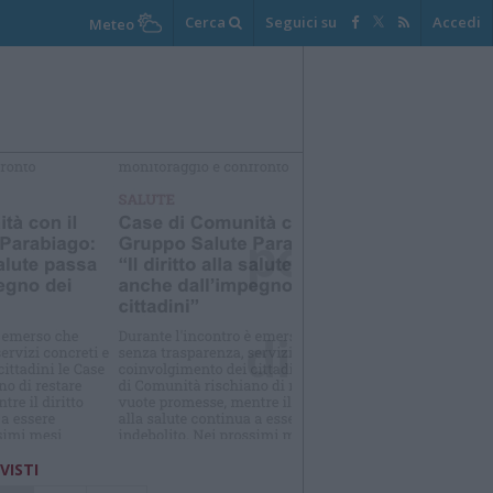
Cerca
Seguici su
Accedi
Meteo
elezioniamo per te
Il meglio di
 VISTI