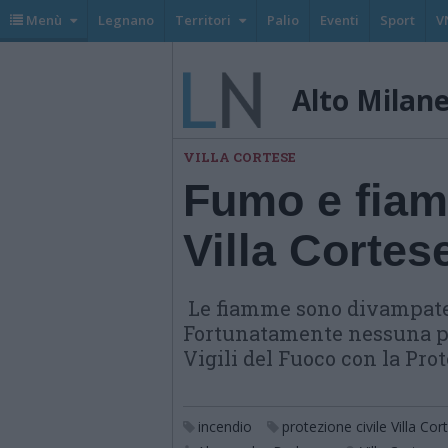
Menù
Legnano
Territori
Palio
Eventi
Sport
V
Alto Milan
VILLA CORTESE
Fumo e fiam
Villa Cortes
Le fiamme sono divampate a
Fortunatamente nessuna per
Vigili del Fuoco con la Prot
incendio
protezione civile Villa Cor