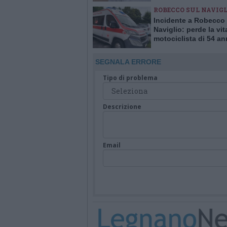
delle telecamere
ROBECCO SUL NAVIGL
Incidente a Robecco 
Naviglio: perde la vit
motociclista di 54 an
SEGNALA ERRORE
Tipo di problema
Descrizione
Email