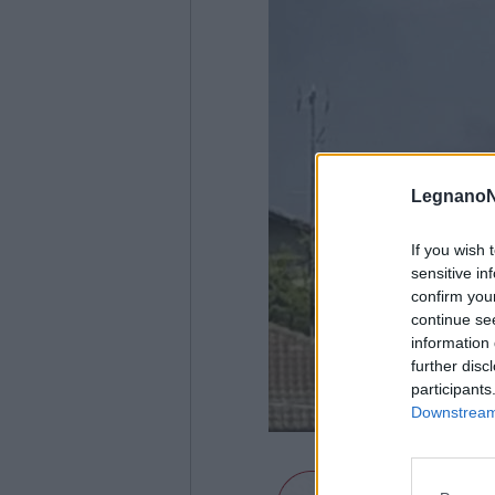
LegnanoN
If you wish 
sensitive in
confirm you
continue se
information 
further disc
participants
Downstream 