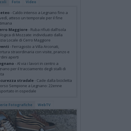
coli
Foto
Video
eteo
- Caldo intenso a Legnano fino a
vedì, atteso un temporale per il fine
ttimana
erro Maggiore
- Ruba rifiuti dall’isola
logica di Mozzate: individuato dalla
izia Locale di Cerro Maggiore
venti
- Ferragosto a Villa Arconati,
rtura straordinaria con visite, pranzo e
rdini aperti
egnano
- Al via i lavori in centro a
nano per il tracciamento degli stalli di
sta
icurezza stradale
- Cade dalla bicicletta
corso Sempione a Legnano: 22enne
sportato in ospedale
lerie Fotografiche
WebTV