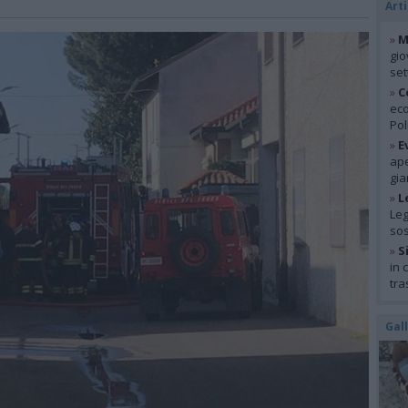
Arti
»
M
gio
se
»
C
eco
Pol
»
E
ape
gia
»
L
Leg
so
»
S
in 
tra
Gal