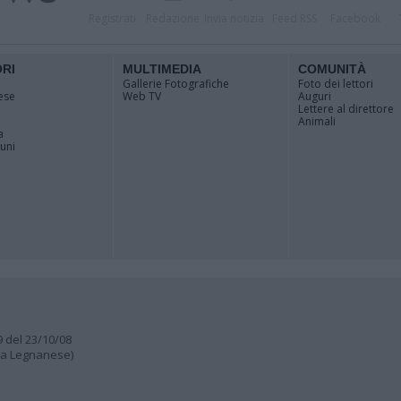
Registrati
Redazione
Invia notizia
Feed RSS
Facebook
ORI
MULTIMEDIA
COMUNITÀ
Gallerie Fotografiche
Foto dei lettori
ese
Web TV
Auguri
Lettere al direttore
Animali
a
muni
9 del 23/10/08
lia Legnanese)