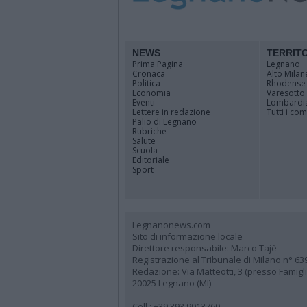
NEWS
TERRIT
Prima Pagina
Legnano
Cronaca
Alto Milan
Politica
Rhodense
Economia
Varesotto
Eventi
Lombardi
Lettere in redazione
Tutti i co
Palio di Legnano
Rubriche
Salute
Scuola
Editoriale
Sport
Legnanonews.com
Sito di informazione locale
Direttore responsabile: Marco Tajè
Registrazione al Tribunale di Milano n° 63
Redazione: Via Matteotti, 3 (presso Famig
20025 Legnano (MI)
Cell.: +39.393.9013760