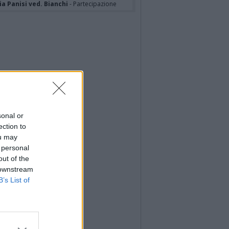
a Panisi ved. Bianchi
- Partecipazione
sonal or
ection to
ou may
 personal
out of the
 downstream
B’s List of