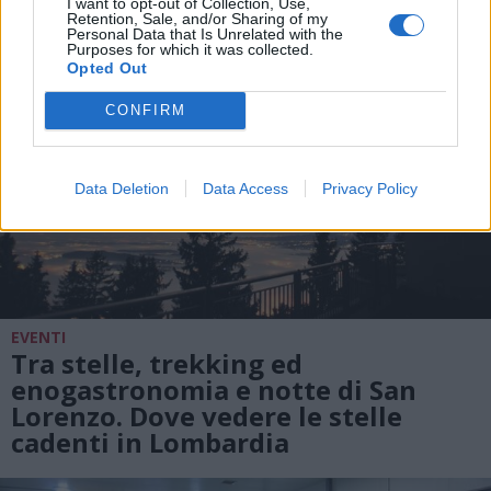
I want to opt-out of Collection, Use,
Retention, Sale, and/or Sharing of my
Personal Data that Is Unrelated with the
Purposes for which it was collected.
Opted Out
CONFIRM
Data Deletion
Data Access
Privacy Policy
EVENTI
Tra stelle, trekking ed
enogastronomia e notte di San
Lorenzo. Dove vedere le stelle
cadenti in Lombardia