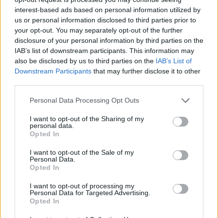
possono essere automaticamente pubblicati senza filtro preventivo. I commenti
che includano uno o più link a siti esterni verranno rimossi in automatico dal
interest-based ads based on personal information utilized by
sistema.
us or personal information disclosed to third parties prior to
your opt-out. You may separately opt-out of the further
disclosure of your personal information by third parties on the
IAB’s list of downstream participants. This information may
also be disclosed by us to third parties on the
IAB’s List of
Downstream Participants
that may further disclose it to other
third parties.
Personal Data Processing Opt Outs
I want to opt-out of the Sharing of my
personal data.
Opted In
I want to opt-out of the Sale of my
Personal Data.
Opted In
I want to opt-out of processing my
Personal Data for Targeted Advertising.
ALTRE NOTIZIE DI RESCALDINA
Opted In