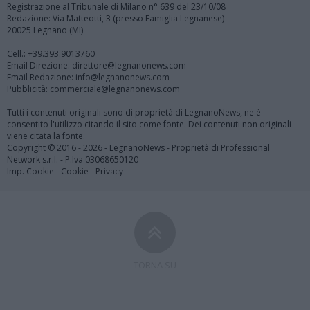
Registrazione al Tribunale di Milano n° 639 del 23/10/08
Redazione: Via Matteotti, 3 (presso Famiglia Legnanese)
20025 Legnano (MI)
Cell.: +39.393.9013760
Email Direzione: direttore@legnanonews.com
Email Redazione: info@legnanonews.com
Pubblicità: commerciale@legnanonews.com
Tutti i contenuti originali sono di proprietà di LegnanoNews, ne è
consentito l'utilizzo citando il sito come fonte. Dei contenuti non originali
viene citata la fonte.
Copyright © 2016 - 2026 - LegnanoNews - Proprietà di Professional
Network s.r.l. - P.Iva 03068650120
Imp. Cookie
-
Cookie
-
Privacy
TORNA SU