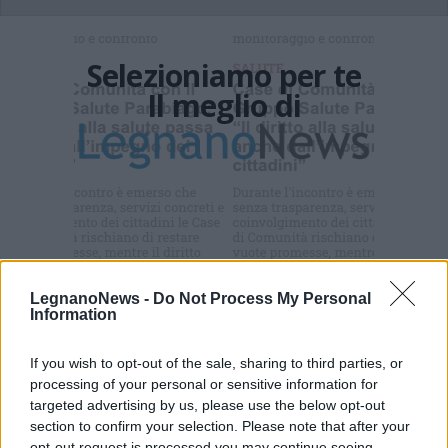
Selezioniamo per te
Il meglio di
Iscriviti alla
newsletter
LegnanoNews -
Do Not Process My Personal
Information
Commenti
Accedi
o
registrati
per commentare questo
If you wish to opt-out of the sale, sharing to third parties, or
articolo.
processing of your personal or sensitive information for
L'email è richiesta ma non verrà mostrata ai visitatori. Il contenuto di questo
targeted advertising by us, please use the below opt-out
commento esprime il pensiero dell'autore e non rappresenta la linea editoriale
section to confirm your selection. Please note that after your
di VareseNews.it, che rimane autonoma e indipendente. I messaggi inclusi nei
commenti non sono testi giornalistici, ma post inviati dai singoli lettori che
opt-out request is processed you may continue seeing