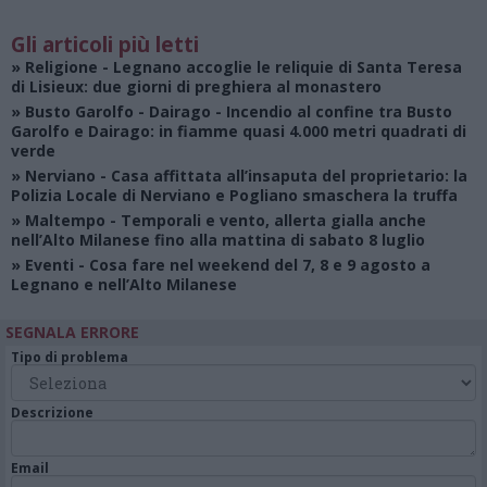
Gli articoli più letti
»
Religione
- Legnano accoglie le reliquie di Santa Teresa
di Lisieux: due giorni di preghiera al monastero
»
Busto Garolfo - Dairago
- Incendio al confine tra Busto
Garolfo e Dairago: in fiamme quasi 4.000 metri quadrati di
verde
»
Nerviano
- Casa affittata all’insaputa del proprietario: la
Polizia Locale di Nerviano e Pogliano smaschera la truffa
»
Maltempo
- Temporali e vento, allerta gialla anche
nell’Alto Milanese fino alla mattina di sabato 8 luglio
»
Eventi
- Cosa fare nel weekend del 7, 8 e 9 agosto a
Legnano e nell’Alto Milanese
SEGNALA ERRORE
Tipo di problema
Descrizione
Email