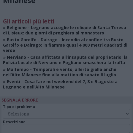
Milanese
Gli articoli più letti
»
Religione
- Legnano accoglie le reliquie di Santa Teresa
di Lisieux: due giorni di preghiera al monastero
»
Busto Garolfo - Dairago
- Incendio al confine tra Busto
Garolfo e Dairago: in fiamme quasi 4.000 metri quadrati di
verde
»
Nerviano
- Casa affittata all’insaputa del proprietario: la
Polizia Locale di Nerviano e Pogliano smaschera la truffa
»
Maltempo
- Temporali e vento, allerta gialla anche
nell’Alto Milanese fino alla mattina di sabato 8 luglio
»
Eventi
- Cosa fare nel weekend del 7, 8 e 9 agosto a
Legnano e nell’Alto Milanese
SEGNALA ERRORE
Tipo di problema
Descrizione