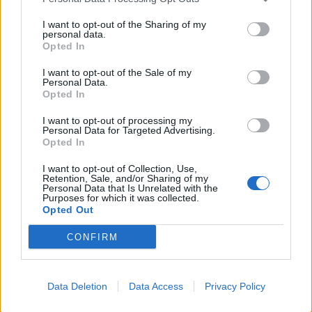
I want to opt-out of the Sharing of my
personal data.
Opted In
I want to opt-out of the Sale of my
Personal Data.
Opted In
I want to opt-out of processing my
Personal Data for Targeted Advertising.
Opted In
I want to opt-out of Collection, Use,
Retention, Sale, and/or Sharing of my
Personal Data that Is Unrelated with the
Purposes for which it was collected.
Opted Out
ECONOMIA
CONFIRM
L’industria che resiste nell’Alto
Milanese. Spinta dal chimico-
plastico, ma l’export va ancora a
Data Deletion
Data Access
Privacy Policy
rilento