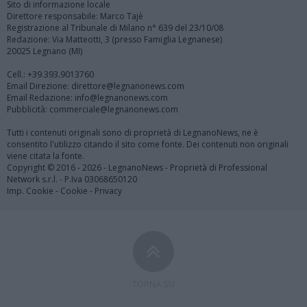
Sito di informazione locale
Direttore responsabile: Marco Tajè
Registrazione al Tribunale di Milano n° 639 del 23/10/08
Redazione: Via Matteotti, 3 (presso Famiglia Legnanese)
20025 Legnano (MI)
Cell.: +39.393.9013760
Email Direzione: direttore@legnanonews.com
Email Redazione: info@legnanonews.com
Pubblicità: commerciale@legnanonews.com
Tutti i contenuti originali sono di proprietà di LegnanoNews, ne è
consentito l'utilizzo citando il sito come fonte. Dei contenuti non originali
viene citata la fonte.
Copyright © 2016 - 2026 - LegnanoNews - Proprietà di Professional
Network s.r.l. - P.Iva 03068650120
Imp. Cookie
-
Cookie
-
Privacy
TORNA SU