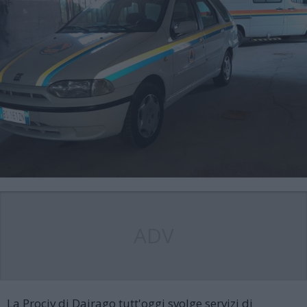
ADV
La Prociv di Dairago tutt'oggi svolge servizi di