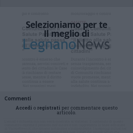
Selezioniamo per te
Il meglio di
Iscriviti alla
newsletter
Commenti
Accedi
o
registrati
per commentare questo
articolo.
L'email è richiesta ma non verrà mostrata ai visitatori. Il contenuto di questo
commento esprime il pensiero dell'autore e non rappresenta la linea editoriale
di VareseNews.it, che rimane autonoma e indipendente. I messaggi inclusi nei
commenti non sono testi giornalistici, ma post inviati dai singoli lettori che