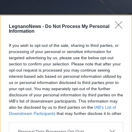
LegnanoNews -
Do Not Process My Personal
Information
If you wish to opt-out of the sale, sharing to third parties, or
processing of your personal or sensitive information for
targeted advertising by us, please use the below opt-out
section to confirm your selection. Please note that after your
opt-out request is processed you may continue seeing
interest-based ads based on personal information utilized by
us or personal information disclosed to third parties prior to
your opt-out. You may separately opt-out of the further
EVENTI
disclosure of your personal information by third parties on the
Tra stelle, trekking ed
IAB’s list of downstream participants. This information may
enogastronomia e notte di San
also be disclosed by us to third parties on the
IAB’s List of
Lorenzo. Dove vedere le stelle
Downstream Participants
that may further disclose it to other
cadenti in Lombardia
third parties.
Personal Data Processing Opt Outs