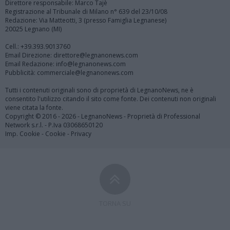
Direttore responsabile: Marco Tajè
Registrazione al Tribunale di Milano n° 639 del 23/10/08
Redazione: Via Matteotti, 3 (presso Famiglia Legnanese)
20025 Legnano (MI)
Cell.: +39.393.9013760
Email Direzione: direttore@legnanonews.com
Email Redazione: info@legnanonews.com
Pubblicità: commerciale@legnanonews.com
Tutti i contenuti originali sono di proprietà di LegnanoNews, ne è
consentito l'utilizzo citando il sito come fonte. Dei contenuti non originali
viene citata la fonte.
Copyright © 2016 - 2026 - LegnanoNews - Proprietà di Professional
Network s.r.l. - P.Iva 03068650120
Imp. Cookie
-
Cookie
-
Privacy
TORNA SU