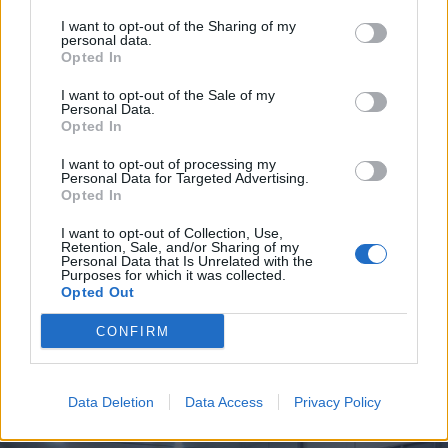
I want to opt-out of the Sharing of my
personal data.
Opted In
I want to opt-out of the Sale of my
Personal Data.
Opted In
I want to opt-out of processing my
Personal Data for Targeted Advertising.
Opted In
I want to opt-out of Collection, Use,
Retention, Sale, and/or Sharing of my
Personal Data that Is Unrelated with the
Purposes for which it was collected.
Opted Out
LAVORO
CONFIRM
AREU cerca 30 assistenti tecnici:
opportunità anche per la centrale
del 112 di Varese
Data Deletion
Data Access
Privacy Policy