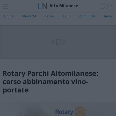
Alto Milanese
Home
News 24
Cerca
Palio
Comunità
Invia
ADV
Rotary Parchi Altomilanese:
corso abbinamento vino-
portate