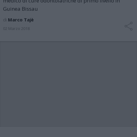
medico di cure odontoiatriche di primo livello in
Guinea Bissau
di
Marco Tajè
02 Marzo 2018