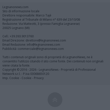
Legnanonews.com
Sito di informazione locale
Direttore responsabile: Marco Tajè
Registrazione al Tribunale di Milano n° 639 del 23/10/08
Redazione: Via Matteotti, 3 (presso Famiglia Legnanese)
20025 Legnano (MI)
Cell.: +39.393.9013760
Email Direzione: direttore@legnanonews.com
Email Redazione: info@legnanonews.com
Pubblicità: commerciale@legnanonews.com
Tutti i contenuti originali sono di proprietà di LegnanoNews, ne è
consentito l'utilizzo citando il sito come fonte. Dei contenuti non originali
viene citata la fonte.
Copyright © 2016 - 2026 - LegnanoNews - Proprietà di Professional
Network s.r.l. - P.Iva 03068650120
Imp. Cookie
-
Cookie
-
Privacy