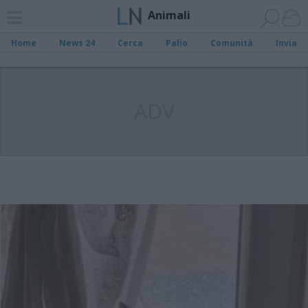
Animali
Home
News 24
Cerca
Palio
Comunità
Invia
ADV