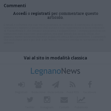
Commenti
Accedi
o
registrati
per commentare questo
articolo.
L'email è richiesta ma non verrà mostrata ai visitatori. Il contenuto di questo
commento esprime il pensiero dell'autore e non rappresenta la linea editoriale
di VareseNews.it, che rimane autonoma e indipendente. I messaggi inclusi nei
commenti non sono testi giornalistici, ma post inviati dai singoli lettori che
possono essere automaticamente pubblicati senza filtro preventivo. I commenti
che includano uno o più link a siti esterni verranno rimossi in automatico dal
sistema.
Vai al sito in modalità classica
Registrati
Redazione
Invia notizia
Feed RSS
Facebook
Twitter
Instagram
Contatti
Pubblicità