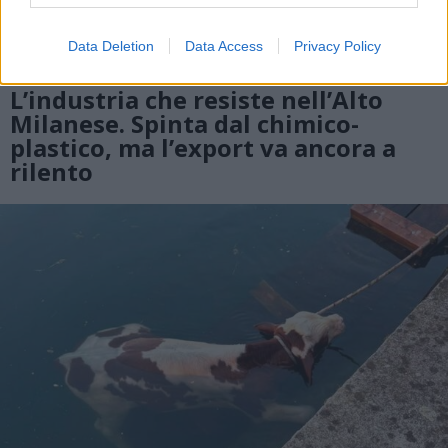
Data Deletion
Data Access
Privacy Policy
ECONOMIA
L’industria che resiste nell’Alto
Milanese. Spinta dal chimico-
plastico, ma l’export va ancora a
rilento