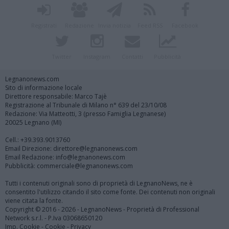
Registrati
Redazione
Invia notizia
Feed RSS
Facebook
Twitter
Instagram
Contatti
Pubblicità
Legnanonews.com
Sito di informazione locale
Direttore responsabile: Marco Tajè
Registrazione al Tribunale di Milano n° 639 del 23/10/08
Redazione: Via Matteotti, 3 (presso Famiglia Legnanese)
20025 Legnano (MI)
Cell.: +39.393.9013760
Email Direzione: direttore@legnanonews.com
Email Redazione: info@legnanonews.com
Pubblicità: commerciale@legnanonews.com
Tutti i contenuti originali sono di proprietà di LegnanoNews, ne è
consentito l'utilizzo citando il sito come fonte. Dei contenuti non originali
viene citata la fonte.
Copyright © 2016 - 2026 - LegnanoNews - Proprietà di Professional
Network s.r.l. - P.Iva 03068650120
Imp. Cookie
-
Cookie
-
Privacy