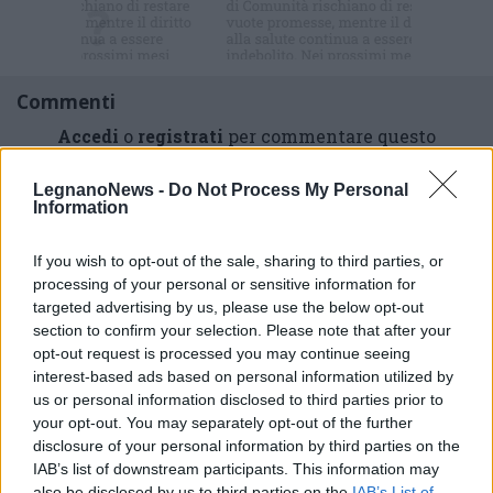
Commenti
Accedi
o
registrati
per commentare questo
articolo.
L'email è richiesta ma non verrà mostrata ai visitatori. Il contenuto di questo
LegnanoNews -
Do Not Process My Personal
commento esprime il pensiero dell'autore e non rappresenta la linea editoriale
Information
di VareseNews.it, che rimane autonoma e indipendente. I messaggi inclusi nei
commenti non sono testi giornalistici, ma post inviati dai singoli lettori che
possono essere automaticamente pubblicati senza filtro preventivo. I commenti
che includano uno o più link a siti esterni verranno rimossi in automatico dal
If you wish to opt-out of the sale, sharing to third parties, or
sistema.
processing of your personal or sensitive information for
targeted advertising by us, please use the below opt-out
section to confirm your selection. Please note that after your
opt-out request is processed you may continue seeing
interest-based ads based on personal information utilized by
us or personal information disclosed to third parties prior to
your opt-out. You may separately opt-out of the further
disclosure of your personal information by third parties on the
IAB’s list of downstream participants. This information may
also be disclosed by us to third parties on the
IAB’s List of