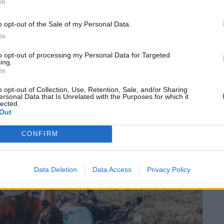
In
a spazio ai suoni del bosco» – racconta Diego,
o opt-out of the Sale of my Personal Data.
 Festival.
In
to opt-out of processing my Personal Data for Targeted
ing.
In
o opt-out of Collection, Use, Retention, Sale, and/or Sharing
ersonal Data that Is Unrelated with the Purposes for which it
lected.
Out
CONFIRM
Data Deletion
Data Access
Privacy Policy