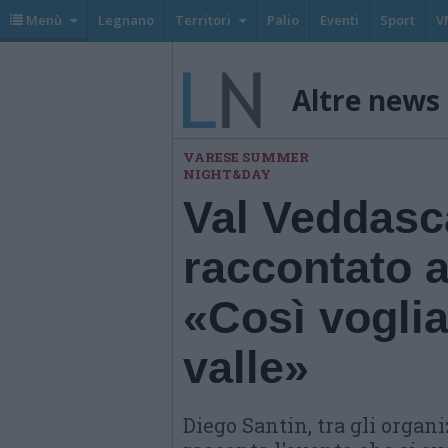
Menù
Legnano
Territori
Palio
Eventi
Sport
V
Altre news
VARESE SUMMER
NIGHT&DAY
Val Veddasca
raccontato a
«Così voglia
valle»
Diego Santin, tra gli organi