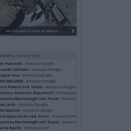
Pulizia del bosco del Rugareto a ...
rdiamo i nostri cari
er Pulsinelli
- Annuncio famiglia
ssando Colombo
- Annuncio famiglia
seppe Fava
- Annuncio famiglia
TRO MALERBA
- Annuncio famiglia
tte Pedotti ved. Urbini
- Annuncio famiglia
nfranco Schieroni Giacometti
- Partecipazione
mentina Martinenghi ved. Pasini
- Partecipazione
ian Jasik
- Annuncio famiglia
lle Mazzini
- Annuncio famiglia
sa Squicciarini ved. Greco
- Annuncio famiglia
mentina Martinenghi ved. Pasini
- Annuncio famiglia
cardo Basile
- Partecipazione