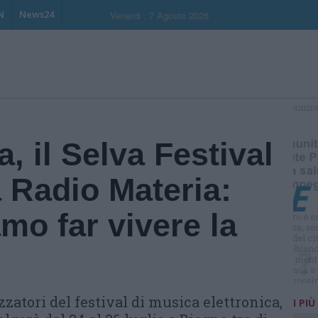
N
News24
Venerdi , 7 Agosto 2026
S
, il Selva Festival
 Radio Materia:
mo far vivere la
zzatori del festival di musica elettronica,
I PIÙ