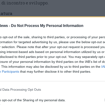
 di incontro e sviluppo.
natura
tre elementi principali: musica elettronica,
ews -
Do Not Process My Personal Information
e vita in campeggio.
to opt-out of the sale, sharing to third parties, or processing of your per
iterà infatti uno spazio dove montare la propria
formation for targeted advertising by us, please use the below opt-out s
r selection. Please note that after your opt-out request is processed y
manenza dei partecipanti per l’intero fine
eing interest-based ads based on personal information utilized by us or
 clima di condivisione e comunità.
disclosed to third parties prior to your opt-out. You may separately opt-
losure of your personal information by third parties on the IAB’s list of
arà dedicata principalmente alla house e alla
. This information may also be disclosed by us to third parties on the
IA
Participants
that may further disclose it to other third parties.
one pensata per dialogare con l’ambiente
asformare l’evento in una grande festa
l Data Processing Opt Outs
perienza che metta insieme musica e natura,
o opt-out of the Sharing of my personal data.
 ci ospita. Per questo durante la notte la