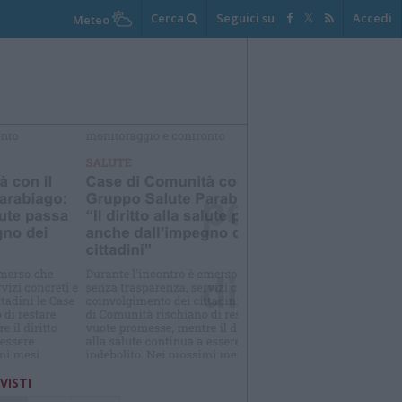
Cerca
Seguici su
Accedi
Meteo
elezioniamo per te
Il meglio di
 VISTI