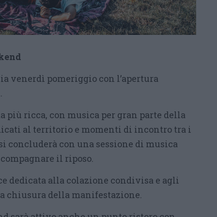
ekend
 via venerdì pomeriggio con l’apertura
.
ta più ricca, con musica per gran parte della
icati al territorio e momenti di incontro tra i
a si concluderà con una sessione di musica
compagnare il riposo.
e dedicata alla colazione condivisa e agli
la chiusura della manifestazione.
nd sarà attivo anche un punto ristoro con