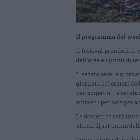
Il programma del we
Il festival prenderà il
dell’area e i primi dj set
Il sabato sarà la giorna
giornata, laboratori ded
partecipanti. La serat
ambient pensata per ac
La domenica sarà invec
ultimi dj set prima del
Durante tutto il weeke