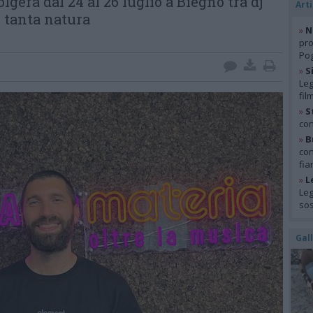
lgerà dal 24 al 26 luglio a Biegno tra dj
Arti
e tanta natura
»
N
pro
Pog
»
S
Leg
fil
»
S
con
»
B
con
fia
»
L
Leg
so
Gal