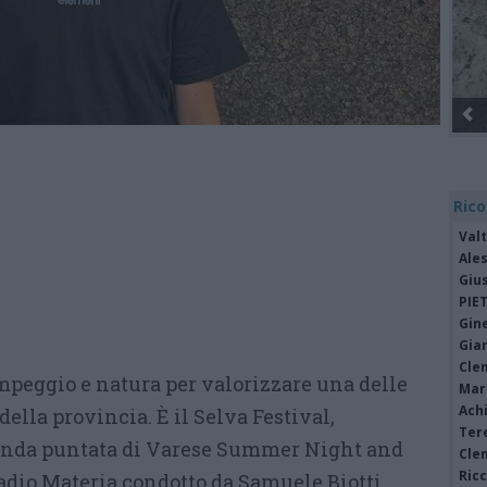
Rico
Valt
Ale
Giu
PIE
Gine
Gia
Cle
mpeggio e natura per valorizzare una delle
Mar
Achi
ella provincia. È il Selva Festival,
Tere
conda puntata di Varese Summer Night and
Cle
Ric
adio Materia condotto da Samuele Biotti.