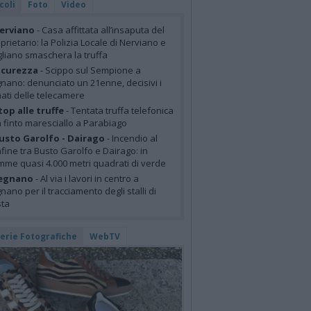
coli
Foto
Video
erviano
- Casa affittata all’insaputa del
prietario: la Polizia Locale di Nerviano e
liano smaschera la truffa
icurezza
- Scippo sul Sempione a
nano: denunciato un 21enne, decisivi i
mati delle telecamere
top alle truffe
- Tentata truffa telefonica
 finto maresciallo a Parabiago
usto Garolfo - Dairago
- Incendio al
fine tra Busto Garolfo e Dairago: in
mme quasi 4.000 metri quadrati di verde
egnano
- Al via i lavori in centro a
nano per il tracciamento degli stalli di
sta
lerie Fotografiche
WebTV