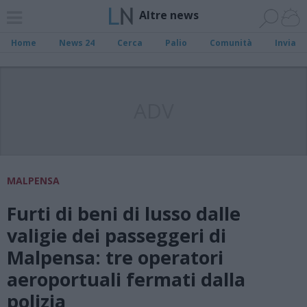
Altre news
Home
News 24
Cerca
Palio
Comunità
Invia
ADV
MALPENSA
Furti di beni di lusso dalle
valigie dei passeggeri di
Malpensa: tre operatori
aeroportuali fermati dalla
polizia