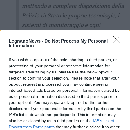
mettendo a completa disposizione della
Polizia di Stato le proprie tecnologie, i
sistemi di monitoraggio e ogni
informazione utile alle indagini.
LegnanoNews -
Do Not Process My Personal
La stretta collaborazione tra SEA e le
Information
Forze dell’Ordine ha consentito di
If you wish to opt-out of the sale, sharing to third parties, or
raccogliere gli elementi necessari allo
processing of your personal or sensitive information for
sviluppo dell’attività investigativa che
targeted advertising by us, please use the below opt-out
section to confirm your selection. Please note that after your
ha portato all’identificazione dei
opt-out request is processed you may continue seeing
interest-based ads based on personal information utilized by
presunti responsabili.
us or personal information disclosed to third parties prior to
Le condotte contestate riguardano
your opt-out. You may separately opt-out of the further
disclosure of your personal information by third parties on the
infatti alcuni operatori impiegati nelle
IAB’s list of downstream participants. This information may
attività del sistema di smistamento
also be disclosed by us to third parties on the
IAB’s List of
Downstream Participants
that may further disclose it to other