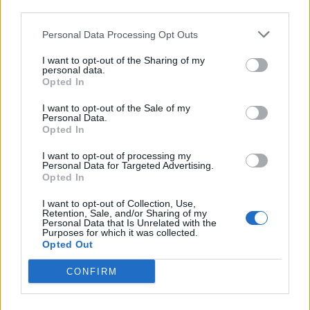
bagagli (HBS), servizio svolto da
third parties.
personale appartenente a società
Personal Data Processing Opt Outs
appaltatrici specializzate.
I want to opt-out of the Sharing of my
SEA continuerà a fornire la massima
personal data.
Opted In
collaborazione agli inquirenti e alle
I want to opt-out of the Sale of my
autorità competenti affinché siano
Personal Data.
Opted In
adottati tutti i provvedimenti
I want to opt-out of processing my
necessari. La sicurezza dei passeggeri
Personal Data for Targeted Advertising.
Opted In
e la tutela dei loro beni rappresentano
una priorità assoluta per la società, che
I want to opt-out of Collection, Use,
Retention, Sale, and/or Sharing of my
Personal Data that Is Unrelated with the
rinnova il proprio impegno a
Purposes for which it was collected.
Opted Out
mantenere elevati standard di
controllo e a contrastare con la
CONFIRM
massima determinazione qualsiasi