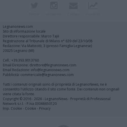
Twitter
Instagram
Contatti
Pubblicità
Legnanonews.com
Sito di informazione locale
Direttore responsabile: Marco Tajè
Registrazione al Tribunale di Milano n° 639 del 23/10/08
Redazione: Via Matteotti, 3 (presso Famiglia Legnanese)
20025 Legnano (MI)
Cell.: +39.393.9013760
Email Direzione: direttore@legnanonews.com
Email Redazione: info@legnanonews.com
Pubblicità: commerciale@legnanonews.com
Tutti i contenuti originali sono di proprietà di LegnanoNews, ne è
consentito l'utilizzo citando il sito come fonte. Dei contenuti non originali
viene citata la fonte.
Copyright © 2016 - 2026 - LegnanoNews - Proprietà di Professional
Network s.r.l. - P.Iva 03068650120
Imp. Cookie
-
Cookie
-
Privacy