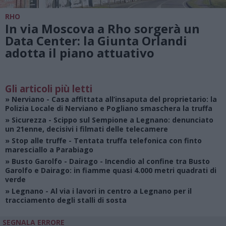
RHO
In via Moscova a Rho sorgerà un
Data Center: la Giunta Orlandi
adotta il piano attuativo
Gli articoli più letti
»
Nerviano
- Casa affittata all’insaputa del proprietario: la
Polizia Locale di Nerviano e Pogliano smaschera la truffa
»
Sicurezza
- Scippo sul Sempione a Legnano: denunciato
un 21enne, decisivi i filmati delle telecamere
»
Stop alle truffe
- Tentata truffa telefonica con finto
maresciallo a Parabiago
»
Busto Garolfo - Dairago
- Incendio al confine tra Busto
Garolfo e Dairago: in fiamme quasi 4.000 metri quadrati di
verde
»
Legnano
- Al via i lavori in centro a Legnano per il
tracciamento degli stalli di sosta
SEGNALA ERRORE