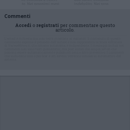
Commenti
Accedi
o
registrati
per commentare questo
articolo.
L'email è richiesta ma non verrà mostrata ai visitatori. Il contenuto di questo
commento esprime il pensiero dell'autore e non rappresenta la linea editoriale
di VareseNews.it, che rimane autonoma e indipendente. I messaggi inclusi nei
commenti non sono testi giornalistici, ma post inviati dai singoli lettori che
possono essere automaticamente pubblicati senza filtro preventivo. I commenti
che includano uno o più link a siti esterni verranno rimossi in automatico dal
sistema.