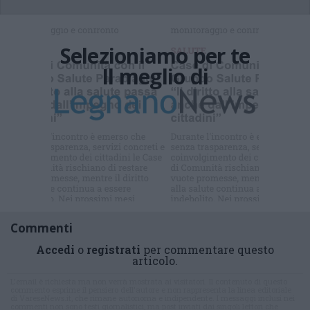
Selezioniamo per te
Il meglio di
Iscriviti alla
newsletter
Commenti
Accedi
o
registrati
per commentare questo
articolo.
L'email è richiesta ma non verrà mostrata ai visitatori. Il contenuto di questo
commento esprime il pensiero dell'autore e non rappresenta la linea editoriale
di VareseNews.it, che rimane autonoma e indipendente. I messaggi inclusi nei
commenti non sono testi giornalistici, ma post inviati dai singoli lettori che