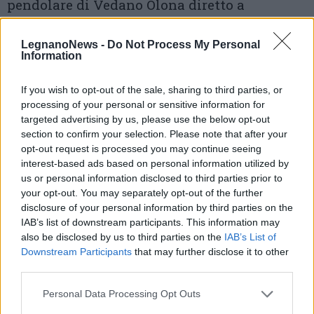
pendolare di Vedano Olona diretto a
Limbiate.
LegnanoNews -
Do Not Process My Personal
Information
«Il mio tragitto andata e ritorno di solito dura
4,5 ore, ma è successo più volte che durasse 6 o
If you wish to opt-out of the sale, sharing to third parties, or
processing of your personal or sensitive information for
6,5 ore a causa dei treni»
, racconta chi viene
targeted advertising by us, please use the below opt-out
da Laveno Mombello per arrivare a Milano.
section to confirm your selection. Please note that after your
opt-out request is processed you may continue seeing
«Potrei andare al lavoro con il passante
interest-based ads based on personal information utilized by
us or personal information disclosed to third parties prior to
ferroviario e la metro, ma la situazione di
your opt-out. You may separately opt-out of the further
disclosure of your personal information by third parties on the
Trenord è disastrosa: ho ripreso ad usare l'auto.
IAB’s list of downstream participants. This information may
Comunque anche con l'auto non ho risolto
also be disclosed by us to third parties on the
IAB’s List of
Downstream Participants
that may further disclose it to other
granché per via del traffico, mi servono
third parties.
comunque circa due ore per spostarmi a Milano
Personal Data Processing Opt Outs
e due per tornare»
, scrive un pendolare di