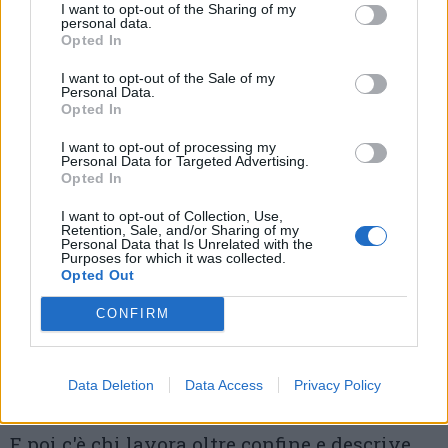
I want to opt-out of the Sharing of my
Sumirago.
personal data.
Opted In
C'è anche chi ha trovato una via d'uscita,
I want to opt-out of the Sale of my
Personal Data.
almeno parziale. Un abitante di Varese che
Opted In
lavora a Uboldo, 80 km al giorno, ha iniziato
I want to opt-out of processing my
a combinare bicicletta e treno:
«Nel giro di
Personal Data for Targeted Advertising.
Opted In
poco tempo ho consolidato una routine che mi
I want to opt-out of Collection, Use,
permette di fare due o tre giorni a settimana di
Retention, Sale, and/or Sharing of my
Personal Data that Is Unrelated with the
Purposes for which it was collected.
bike to work, un giorno di smart working e un
Opted Out
giorno di auto per recuperare l'abbigliamento
CONFIRM
sporco. Sono consapevole che non è una scelta
comune, ma la necessità di ridimensionare i
Data Deletion
Data Access
Privacy Policy
costi dell'automobile era troppo urgente»
.
E poi c'è chi lavora oltre confine e descrive