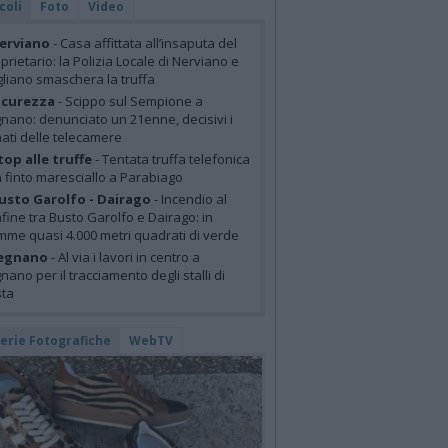
coli
Foto
Video
erviano
- Casa affittata all’insaputa del
prietario: la Polizia Locale di Nerviano e
liano smaschera la truffa
icurezza
- Scippo sul Sempione a
nano: denunciato un 21enne, decisivi i
mati delle telecamere
top alle truffe
- Tentata truffa telefonica
 finto maresciallo a Parabiago
usto Garolfo - Dairago
- Incendio al
fine tra Busto Garolfo e Dairago: in
mme quasi 4.000 metri quadrati di verde
egnano
- Al via i lavori in centro a
nano per il tracciamento degli stalli di
sta
lerie Fotografiche
WebTV