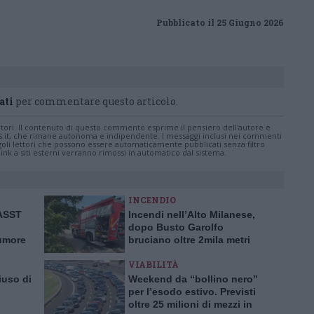
Pubblicato il 25 Giugno 2026
ati
per commentare questo articolo.
tatori. Il contenuto di questo commento esprime il pensiero dell'autore e
s.it, che rimane autonoma e indipendente. I messaggi inclusi nei commenti
ingoli lettori che possono essere automaticamente pubblicati senza filtro
nk a siti esterni verranno rimossi in automatico dal sistema.
INCENDIO
’ASST
Incendi nell’Alto Milanese,
dopo Busto Garolfo
tumore
bruciano oltre 2mila metri
rima in
quadrati a Bernate
VIABILITÀ
iuso di
Weekend da “bollino nero”
per l’esodo estivo. Previsti
oltre 25 milioni di mezzi in