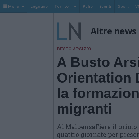
Menù
Legnano
Territori
Palio
Eventi
Sport
V
Altre news
BUSTO ARSIZIO
A Busto Arsiz
Orientation
la formazion
migranti
Al MalpensaFiere il primo
quattro giornate per presen