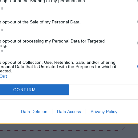
o opt-out of the Sharing of my personal data.
, Centri per l’Impiego, CPIA e numerose
In
 e dell’accoglienza.
o opt-out of the Sale of my Personal Data.
seguirà il 2 luglio a Lentate sul Seveso e il 14
In
ovisa.
to opt-out of processing my Personal Data for Targeted
ing.
In
Tutti gli eventi
di
agosto
o opt-out of Collection, Use, Retention, Sale, and/or Sharing
ersonal Data that Is Unrelated with the Purposes for which it
Via Confalonieri, 5
lected.
Castronno
Out
CONFIRM
nanoNews abbiamo a cuore l'informazione del nostro
Data Deletion
Data Access
Privacy Policy
ssere sempre in prima linea per informarvi in modo