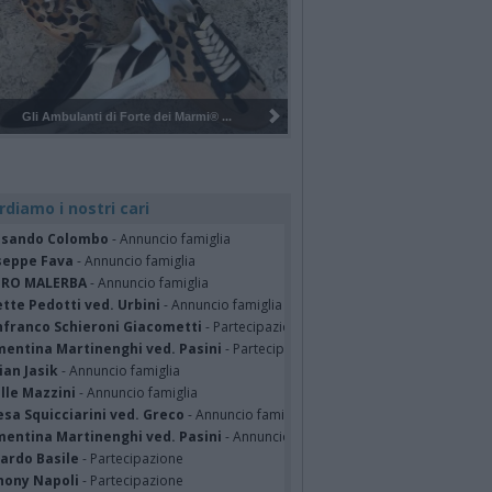
Pulizia del bosco del Rugareto a ...
rdiamo i nostri cari
ssando Colombo
- Annuncio famiglia
seppe Fava
- Annuncio famiglia
TRO MALERBA
- Annuncio famiglia
tte Pedotti ved. Urbini
- Annuncio famiglia
nfranco Schieroni Giacometti
- Partecipazione
mentina Martinenghi ved. Pasini
- Partecipazione
ian Jasik
- Annuncio famiglia
lle Mazzini
- Annuncio famiglia
sa Squicciarini ved. Greco
- Annuncio famiglia
mentina Martinenghi ved. Pasini
- Annuncio famiglia
cardo Basile
- Partecipazione
hony Napoli
- Partecipazione