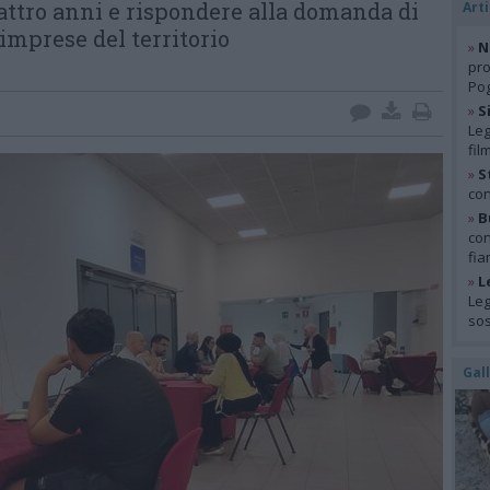
attro anni e rispondere alla domanda di
Arti
 imprese del territorio
»
N
pro
Pog
»
S
Leg
fil
»
S
con
»
B
con
fia
»
L
Leg
so
Gal