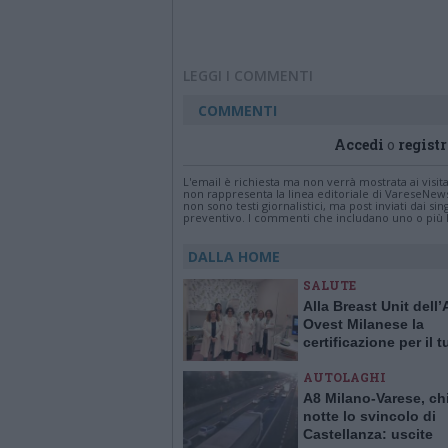
LEGGI I COMMENTI
COMMENTI
Accedi
o
registr
L'email è richiesta ma non verrà mostrata ai visi
non rappresenta la linea editoriale di VareseNew
non sono testi giornalistici, ma post inviati dai s
preventivo. I commenti che includano uno o più li
DALLA HOME
SALUTE
Alla Breast Unit dell
Ovest Milanese la
certificazione per il 
alla mammella. È la p
AUTOLAGHI
Italia
A8 Milano-Varese, ch
notte lo svincolo di
Castellanza: uscite