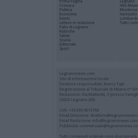
Prima Pagina
Legnano
Cronaca
Alto Milan
Politica
Rhodense
Economia
Varesotto
Eventi
Lombardi
Lettere in redazione
Tutti i co
Palio di Legnano
Rubriche
Salute
Scuola
Editoriale
Sport
Legnanonews.com
Sito di informazione locale
Direttore responsabile: Marco Tajè
Registrazione al Tribunale di Milano n° 63
Redazione: Via Matteotti, 3 (presso Famig
20025 Legnano (MI)
Cell.: +39.393.9013760
Email Direzione: direttore@legnanonews
Email Redazione: info@legnanonews.com
Pubblicità: commerciale@legnanonews.c
Tutti i contenuti originali sono di propriet