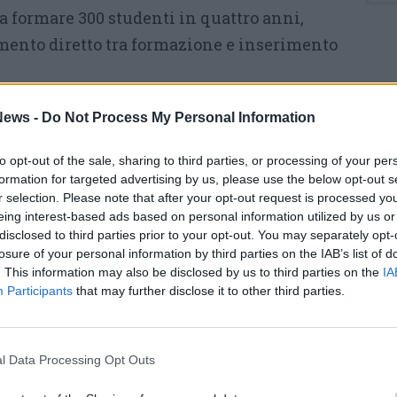
a formare 300 studenti in quattro anni,
ento diretto tra formazione e inserimento
vono a illustrare l’offerta formativa, le
ews -
Do Not Process My Personal Information
 e a valutare attitudini e competenze dei
ra i 18 e i 35 anni con conoscenza base della
to opt-out of the sale, sharing to third parties, or processing of your per
formation for targeted advertising by us, please use the below opt-out s
r selection. Please note that after your opt-out request is processed y
eing interest-based ads based on personal information utilized by us or
ti e comprendono settori come meccanica,
disclosed to third parties prior to your opt-out. You may separately opt-
a, legno, pelletteria e autoriparazione, con
losure of your personal information by third parties on the IAB’s list of
. This information may also be disclosed by us to third parties on the
IA
ta in 750 ore complessive, tra lezioni in aula
Participants
that may further disclose it to other third parties.
visti anche moduli su soft skills, sicurezza e
l Data Processing Opt Outs
 grazie alla collaborazione tra ASLAM, Camera