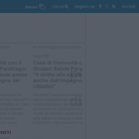
Cerca
Seguici su
Accedi
Meteo
elezioniamo per te
Il meglio di
 VISTI