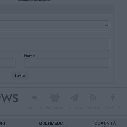
tro
viaggio
Nome
Registrati
Redazione
Invia notizia
Feed RSS
Facebook
ORI
MULTIMEDIA
COMUNITÀ