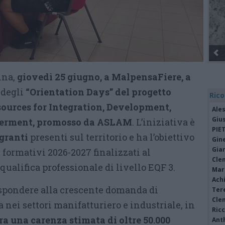
Gli Ambulanti di Forte dei Marmi® ...
ina,
giovedì 25 giugno, a MalpensaFiere, a
 degli
“Orientation Days” del progetto
Rico
ources for Integration, Development,
Ale
Giu
erment, promosso da ASLAM
. L’iniziativa è
PIE
granti
presenti sul territorio e ha l’obiettivo
Gine
Gia
i formativi 2026-2027 finalizzati al
Cle
ualifica professionale di livello EQF 3.
Mar
Achi
rispondere alla crescente domanda di
Tere
Cle
nei settori manifatturiero e industriale, in
Ric
ra una carenza stimata di oltre 50.000
Ant