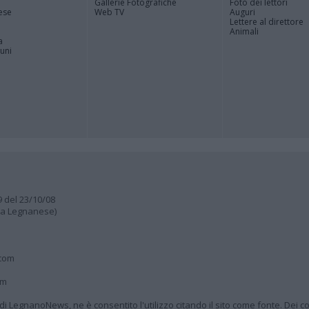
Gallerie Fotografiche
Foto dei lettori
ese
Web TV
Auguri
Lettere al direttore
Animali
a
muni
9 del 23/10/08
lia Legnanese)
.com
om
à di LegnanoNews, ne è consentito l'utilizzo citando il sito come fonte. Dei co