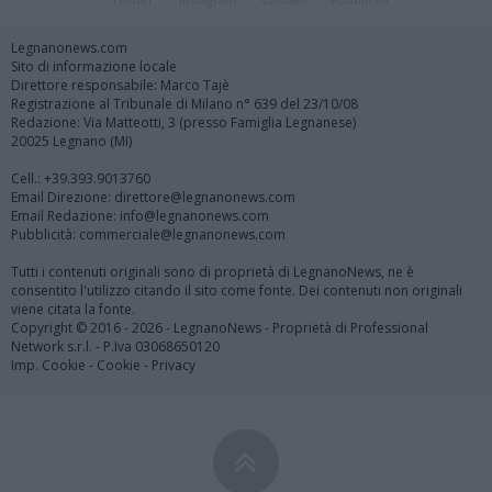
Legnanonews.com
Sito di informazione locale
Direttore responsabile: Marco Tajè
Registrazione al Tribunale di Milano n° 639 del 23/10/08
Redazione: Via Matteotti, 3 (presso Famiglia Legnanese)
20025 Legnano (MI)
Cell.: +39.393.9013760
Email Direzione: direttore@legnanonews.com
Email Redazione: info@legnanonews.com
Pubblicità: commerciale@legnanonews.com
Tutti i contenuti originali sono di proprietà di LegnanoNews, ne è
consentito l'utilizzo citando il sito come fonte. Dei contenuti non originali
viene citata la fonte.
Copyright © 2016 - 2026 - LegnanoNews - Proprietà di Professional
Network s.r.l. - P.Iva 03068650120
Imp. Cookie
-
Cookie
-
Privacy