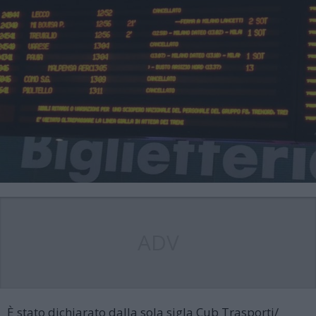
ADV
È stato dichiarato dalla sola sigla Cub Trasporti/