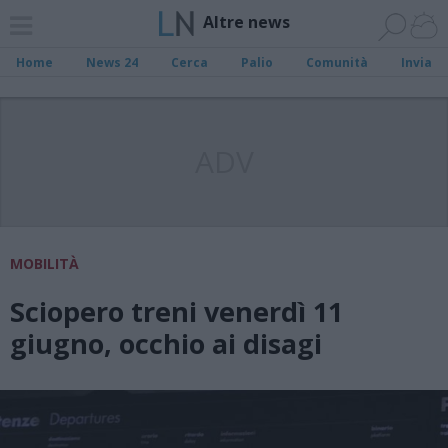
Altre news
Home
News 24
Cerca
Palio
Comunità
Invia
ADV
MOBILITÀ
Sciopero treni venerdì 11
giugno, occhio ai disagi