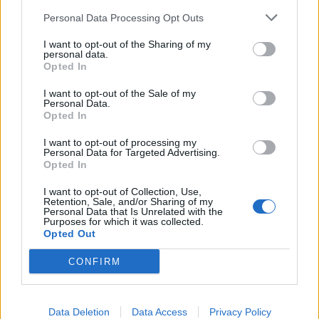
Personal Data Processing Opt Outs
Commenti
Accedi
o
registrati
per commentare questo
I want to opt-out of the Sharing of my
articolo.
personal data.
Opted In
L'email è richiesta ma non verrà mostrata ai visitatori. Il contenuto di questo
commento esprime il pensiero dell'autore e non rappresenta la linea editoriale
di VareseNews.it, che rimane autonoma e indipendente. I messaggi inclusi nei
I want to opt-out of the Sale of my
commenti non sono testi giornalistici, ma post inviati dai singoli lettori che
Personal Data.
possono essere automaticamente pubblicati senza filtro preventivo. I commenti
Opted In
che includano uno o più link a siti esterni verranno rimossi in automatico dal
sistema.
I want to opt-out of processing my
Personal Data for Targeted Advertising.
Opted In
I want to opt-out of Collection, Use,
Retention, Sale, and/or Sharing of my
Personal Data that Is Unrelated with the
Purposes for which it was collected.
Opted Out
CONFIRM
Data Deletion
Data Access
Privacy Policy