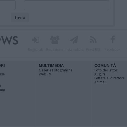
Registrati
Redazione
Invia notizia
Feed RSS
Facebook
ORI
MULTIMEDIA
COMUNITÀ
Gallerie Fotografiche
Foto dei lettori
ese
Web TV
Auguri
Lettere al direttore
Animali
a
muni