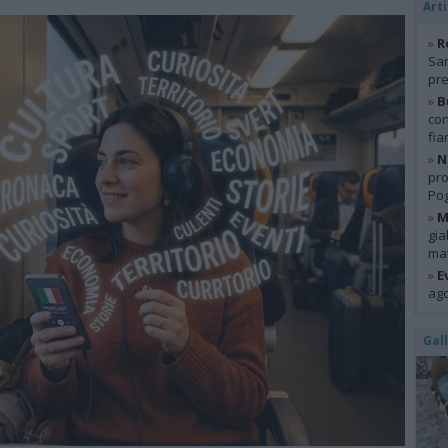
Arti
»
R
San
pre
»
B
con
fia
»
N
pro
Pog
»
M
gia
mat
»
E
ago
Gal