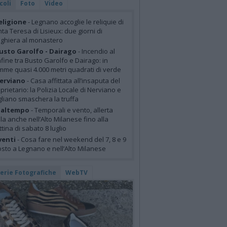
coli
Foto
Video
eligione
- Legnano accoglie le reliquie di
ta Teresa di Lisieux: due giorni di
ghiera al monastero
usto Garolfo - Dairago
- Incendio al
fine tra Busto Garolfo e Dairago: in
mme quasi 4.000 metri quadrati di verde
erviano
- Casa affittata all’insaputa del
prietario: la Polizia Locale di Nerviano e
liano smaschera la truffa
altempo
- Temporali e vento, allerta
lla anche nell’Alto Milanese fino alla
tina di sabato 8 luglio
venti
- Cosa fare nel weekend del 7, 8 e 9
sto a Legnano e nell’Alto Milanese
lerie Fotografiche
WebTV