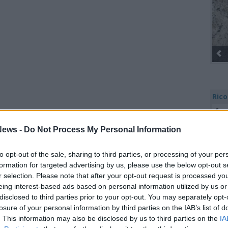
Gli Ambulan
Rico
Cor
 breve storia delle mafie in provincia di
Valt
ews -
Do Not Process My Personal Information
Ale
all’allenatore di volley che ha violentato
Giu
rse di studio in memoria di Silvia Malnati e
PIE
to opt-out of the sale, sharing to third parties, or processing of your per
Gine
i nella tragedia della funivia del Mottarone
formation for targeted advertising by us, please use the below opt-out s
Gia
r selection. Please note that after your opt-out request is processed y
o.
Cle
eing interest-based ads based on personal information utilized by us or
Mar
disclosed to third parties prior to your opt-out. You may separately opt-
Achi
losure of your personal information by third parties on the IAB’s list of
Tutti gli eventi
Tere
. This information may also be disclosed by us to third parties on the
IA
Cle