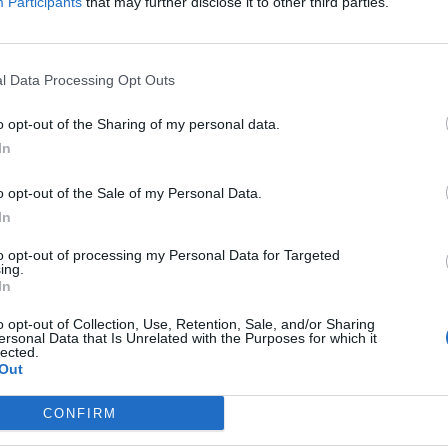
di
agosto
Participants
that may further disclose it to other third parties.
Via Confalonieri, 5
Castronno
l Data Processing Opt Outs
o opt-out of the Sharing of my personal data.
In
nanoNews abbiamo a cuore l'informazione del nostro
ssere sempre in prima linea per informarvi in modo
o opt-out of the Sale of my Personal Data.
In
to opt-out of processing my Personal Data for Targeted
ing.
Pubblicato il 19 Maggio 2026
In
o opt-out of Collection, Use, Retention, Sale, and/or Sharing
ersonal Data that Is Unrelated with the Purposes for which it
lected.
Out
ati
per commentare questo articolo.
CONFIRM
tatori. Il contenuto di questo commento esprime il pensiero dell'autore e
s.it, che rimane autonoma e indipendente. I messaggi inclusi nei commenti