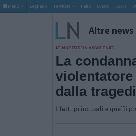
Menù
Legnano
Territori
Palio
Eventi
Sport
V
Altre news
LE NOTIZIE DA ASCOLTARE
La condanna 
violentatore 
dalla traged
I fatti principali e quelli 