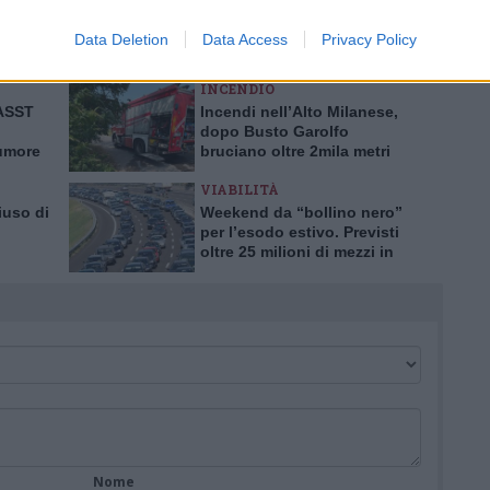
ingoli lettori che possono essere automaticamente pubblicati senza filtro
nk a siti esterni verranno rimossi in automatico dal sistema.
Data Deletion
Data Access
Privacy Policy
INCENDIO
’ASST
Incendi nell’Alto Milanese,
dopo Busto Garolfo
tumore
bruciano oltre 2mila metri
rima in
quadrati a Bernate
VIABILITÀ
iuso di
Weekend da “bollino nero”
per l’esodo estivo. Previsti
oltre 25 milioni di mezzi in
tro
viaggio
Nome