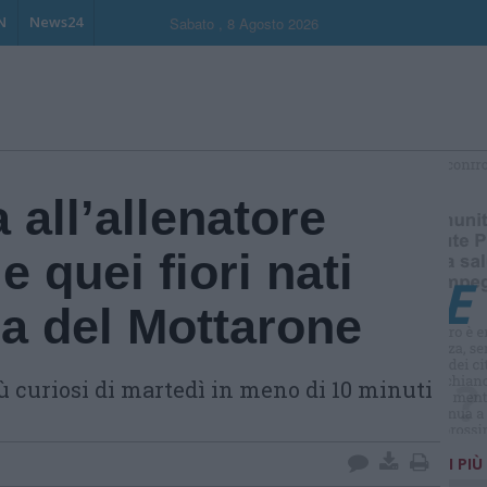
N
News24
Sabato , 8 Agosto 2026
S
all’allenatore
e quei fiori nati
ia del Mottarone
più curiosi di martedì in meno di 10 minuti
I PIÙ