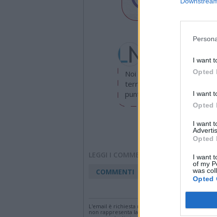
Downstream 
Persona
Redazione
info@legnanonews.com
I want t
Opted 
Noi della redazione di Leg
territorio e cerchiamo di e
puntuale.
I want t
Opted 
I want 
Advertis
Opted 
LEGGI I COMMENTI
I want t
of my P
was col
COMMENTI
Opted 
Accedi
o
registr
L'email è richiesta ma non verrà mostrata ai visi
non rappresenta la linea editoriale di VareseNew