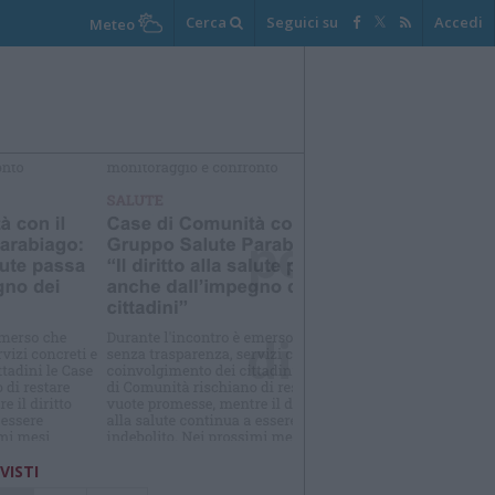
Cerca
Seguici su
Accedi
Meteo
elezioniamo per te
Il meglio di
 VISTI