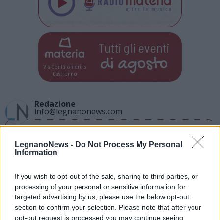
Tutti gli eventi
di
agosto
Via Confalonieri, 5
Castronno
Redazione
info@legnanonews.com
Noi della redazione di LegnanoNews abbiamo a cuore
l'informazione del nostro territorio e cerchiamo di essere
LegnanoNews -
Do Not Process My Personal
sempre in prima linea per informarvi in modo puntuale.
Information
If you wish to opt-out of the sale, sharing to third parties, or
PIÙ INFORMAZIONI SU
processing of your personal or sensitive information for
castronno
targeted advertising by us, please use the below opt-out
section to confirm your selection. Please note that after your
opt-out request is processed you may continue seeing