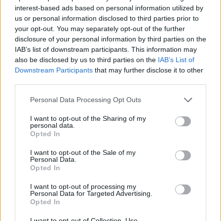
LEGGI GLI ALTRI ARTICOLI DI
interest-based ads based on personal information utilized by
ALTRE NEWS
us or personal information disclosed to third parties prior to
your opt-out. You may separately opt-out of the further
disclosure of your personal information by third parties on the
IAB’s list of downstream participants. This information may
also be disclosed by us to third parties on the
IAB’s List of
Downstream Participants
that may further disclose it to other
Selezioniamo per te
third parties.
Il meglio di
Personal Data Processing Opt Outs
I want to opt-out of the Sharing of my
personal data.
Opted In
Iscriviti alla
newsletter
I want to opt-out of the Sale of my
Personal Data.
Opted In
I want to opt-out of processing my
Personal Data for Targeted Advertising.
Commenti
Opted In
Accedi
o
registrati
per commentare questo
I want to opt-out of Collection, Use,