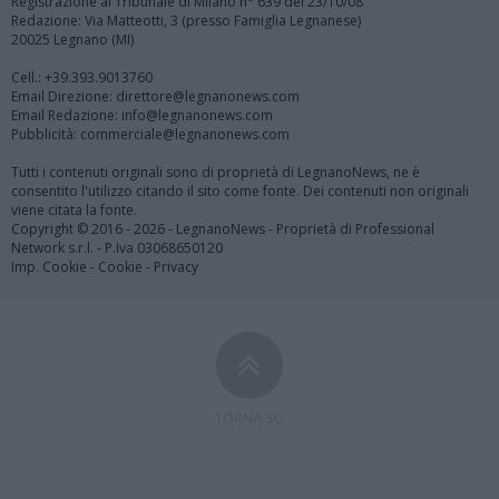
Registrazione al Tribunale di Milano n° 639 del 23/10/08
Redazione: Via Matteotti, 3 (presso Famiglia Legnanese)
20025 Legnano (MI)
Cell.: +39.393.9013760
Email Direzione: direttore@legnanonews.com
Email Redazione: info@legnanonews.com
Pubblicità: commerciale@legnanonews.com
Tutti i contenuti originali sono di proprietà di LegnanoNews, ne è
consentito l'utilizzo citando il sito come fonte. Dei contenuti non originali
viene citata la fonte.
Copyright © 2016 - 2026 - LegnanoNews - Proprietà di Professional
Network s.r.l. - P.Iva 03068650120
Imp. Cookie
-
Cookie
-
Privacy
TORNA SU