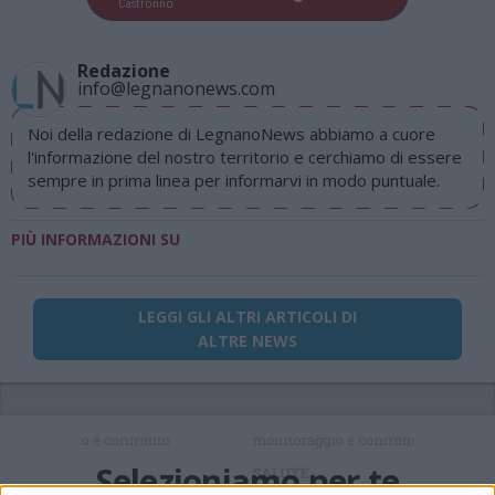
Castronno
Redazione
info@legnanonews.com
Noi della redazione di LegnanoNews abbiamo a cuore
l'informazione del nostro territorio e cerchiamo di essere
sempre in prima linea per informarvi in modo puntuale.
PIÙ INFORMAZIONI SU
LEGGI GLI ALTRI ARTICOLI DI
ALTRE NEWS
Selezioniamo per te