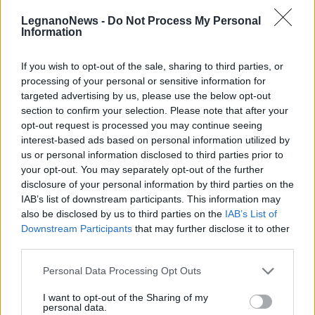
Il meglio di
LegnanoNews -
Do Not Process My Personal
Information
If you wish to opt-out of the sale, sharing to third parties, or
processing of your personal or sensitive information for
targeted advertising by us, please use the below opt-out
section to confirm your selection. Please note that after your
opt-out request is processed you may continue seeing
interest-based ads based on personal information utilized by
us or personal information disclosed to third parties prior to
Commenti
your opt-out. You may separately opt-out of the further
disclosure of your personal information by third parties on the
Accedi
o
registrati
per commentare questo
articolo.
IAB’s list of downstream participants. This information may
also be disclosed by us to third parties on the
IAB’s List of
L'email è richiesta ma non verrà mostrata ai visitatori. Il contenuto di questo
Downstream Participants
that may further disclose it to other
commento esprime il pensiero dell'autore e non rappresenta la linea editoriale
di VareseNews.it, che rimane autonoma e indipendente. I messaggi inclusi nei
third parties.
commenti non sono testi giornalistici, ma post inviati dai singoli lettori che
possono essere automaticamente pubblicati senza filtro preventivo. I commenti
che includano uno o più link a siti esterni verranno rimossi in automatico dal
Personal Data Processing Opt Outs
sistema.
I want to opt-out of the Sharing of my
personal data.