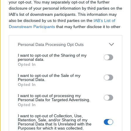
your opt-out. You may separately opt-out of the further
disclosure of your personal information by third parties on the
IAB’s list of downstream participants. This information may
also be disclosed by us to third parties on the
IAB’s List of
Downstream Participants
that may further disclose it to other
third parties.
AMBIENTE
Personal Data Processing Opt Outs
D’inverno le polveri sottili, in
I want to opt-out of the Sharing of my
estate l’ozono. “In Lombardia
personal data.
servono più centraline, dati
Opted In
accessibili e allerte ai cittadini”
I want to opt-out of the Sale of my
Personal Data.
Opted In
I want to opt-out of processing my
Personal Data for Targeted Advertising.
Opted In
I want to opt-out of Collection, Use,
Retention, Sale, and/or Sharing of my
Personal Data that Is Unrelated with the
Purposes for which it was collected.