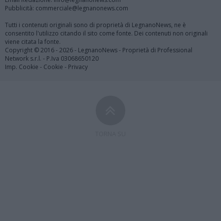
Pubblicità: commerciale@legnanonews.com
Tutti i contenuti originali sono di proprietà di LegnanoNews, ne è
consentito l'utilizzo citando il sito come fonte. Dei contenuti non originali
viene citata la fonte.
Copyright © 2016 - 2026 - LegnanoNews - Proprietà di Professional
Network s.r.l. - P.Iva 03068650120
Imp. Cookie
-
Cookie
-
Privacy
TORNA SU