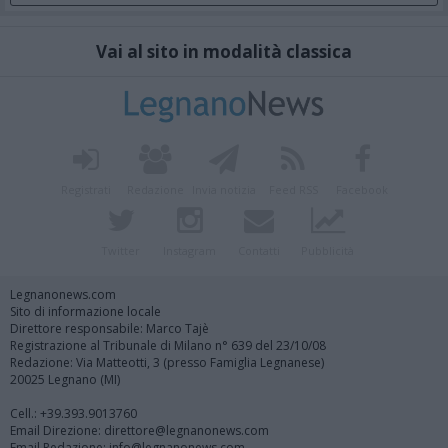
Vai al sito in modalità classica
Registrati
Redazione
Invia notizia
Feed RSS
Facebook
Twitter
Instagram
Contatti
Pubblicità
Legnanonews.com
Sito di informazione locale
Direttore responsabile: Marco Tajè
Registrazione al Tribunale di Milano n° 639 del 23/10/08
Redazione: Via Matteotti, 3 (presso Famiglia Legnanese)
20025 Legnano (MI)
Cell.: +39.393.9013760
Email Direzione: direttore@legnanonews.com
Email Redazione: info@legnanonews.com