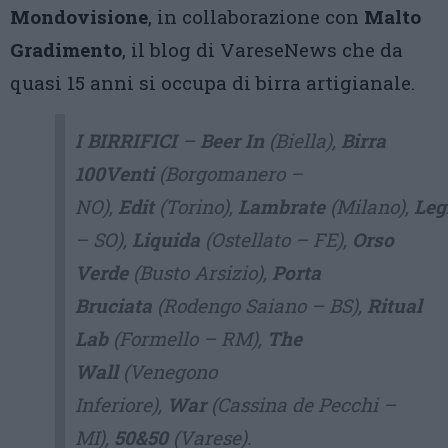
Mondovisione
, in collaborazione con
Malto
Gradimento
, il blog di VareseNews che da
quasi 15 anni si occupa di birra artigianale.
I BIRRIFICI
–
Beer In
(Biella),
Birra
100Venti
(Borgomanero –
NO),
Edit
(Torino),
Lambrate
(Milano),
Leg
– SO),
Liquida
(Ostellato – FE),
Orso
Verde
(Busto Arsizio),
Porta
Bruciata
(Rodengo Saiano – BS),
Ritual
Lab
(Formello – RM),
The
Wall
(Venegono
Inferiore),
War
(Cassina de Pecchi –
MI),
50&50
(Varese).