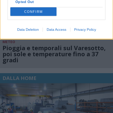
Opted Out
CONFIRM
Data Deletion
Data Access
Privacy Policy
METEO
Pioggia e temporali sul Varesotto,
poi sole e temperature fino a 37
gradi
DALLA HOME