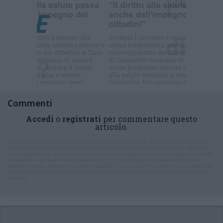
Commenti
Accedi
o
registrati
per commentare questo
articolo.
L'email è richiesta ma non verrà mostrata ai visitatori. Il contenuto di questo
commento esprime il pensiero dell'autore e non rappresenta la linea editoriale
di VareseNews.it, che rimane autonoma e indipendente. I messaggi inclusi nei
commenti non sono testi giornalistici, ma post inviati dai singoli lettori che
possono essere automaticamente pubblicati senza filtro preventivo. I commenti
che includano uno o più link a siti esterni verranno rimossi in automatico dal
sistema.