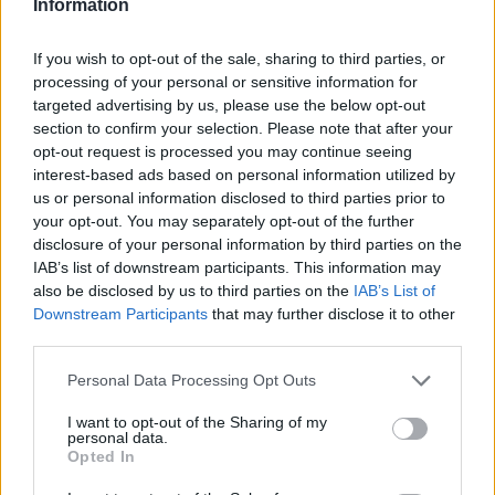
Information
Iscriviti alla
If you wish to opt-out of the sale, sharing to third parties, or
newsletter
processing of your personal or sensitive information for
targeted advertising by us, please use the below opt-out
section to confirm your selection. Please note that after your
opt-out request is processed you may continue seeing
interest-based ads based on personal information utilized by
Commenti
us or personal information disclosed to third parties prior to
your opt-out. You may separately opt-out of the further
Accedi
o
registrati
per commentare questo
disclosure of your personal information by third parties on the
articolo.
IAB’s list of downstream participants. This information may
L'email è richiesta ma non verrà mostrata ai visitatori. Il contenuto di questo
also be disclosed by us to third parties on the
IAB’s List of
commento esprime il pensiero dell'autore e non rappresenta la linea editoriale
di VareseNews.it, che rimane autonoma e indipendente. I messaggi inclusi nei
Downstream Participants
that may further disclose it to other
commenti non sono testi giornalistici, ma post inviati dai singoli lettori che
possono essere automaticamente pubblicati senza filtro preventivo. I commenti
third parties.
che includano uno o più link a siti esterni verranno rimossi in automatico dal
sistema.
Personal Data Processing Opt Outs
I want to opt-out of the Sharing of my
personal data.
Opted In