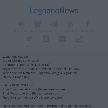
Registrati
Redazione
Invia notizia
Feed RSS
Facebook
Twitter
Instagram
Contatti
Pubblicità
Legnanonews.com
Sito di informazione locale
Direttore responsabile: Marco Tajè
Registrazione al Tribunale di Milano n° 639 del 23/10/08
Redazione: Via Matteotti, 3 (presso Famiglia Legnanese)
20025 Legnano (MI)
Cell.: +39.393.9013760
Email Direzione: direttore@legnanonews.com
Email Redazione: info@legnanonews.com
Pubblicità: commerciale@legnanonews.com
Tutti i contenuti originali sono di proprietà di LegnanoNews, ne è