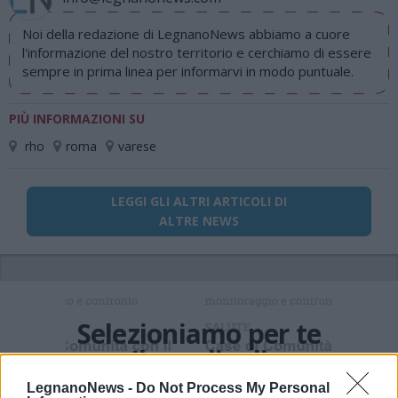
Noi della redazione di LegnanoNews abbiamo a cuore
l'informazione del nostro territorio e cerchiamo di essere
sempre in prima linea per informarvi in modo puntuale.
PIÙ INFORMAZIONI SU
rho
roma
varese
LEGGI GLI ALTRI ARTICOLI DI
ALTRE NEWS
Selezioniamo per te
Il meglio di
LegnanoNews -
Do Not Process My Personal