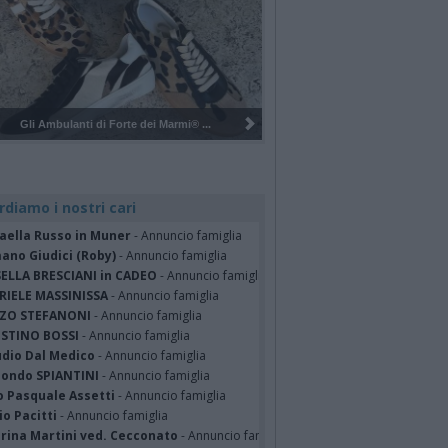
Pulizia del bosco del Rugareto a ...
rdiamo i nostri cari
faella Russo in Muner
- Annuncio famiglia
ano Giudici (Roby)
- Annuncio famiglia
SELLA BRESCIANI in CADEO
- Annuncio famiglia
RIELE MASSINISSA
- Annuncio famiglia
ZO STEFANONI
- Annuncio famiglia
STINO BOSSI
- Annuncio famiglia
udio Dal Medico
- Annuncio famiglia
ondo SPIANTINI
- Annuncio famiglia
o Pasquale Assetti
- Annuncio famiglia
o Pacitti
- Annuncio famiglia
erina Martini ved. Cecconato
- Annuncio famiglia