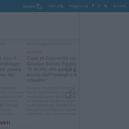
Cerca
Seguici su
Accedi
Meteo
elezioniamo per te
Il meglio di
 VISTI