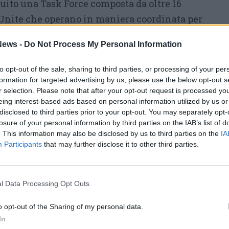
tuito una Task Force composta da oltre 16
Unite che operano in maniera coordinata per
l Governo ucraino nello sviluppo di approcci
ews -
Do Not Process My Personal Information
uzione delle città distrutte o danneggiate dal
e comprende i rappresentanti dell’ufficio del
to opt-out of the sale, sharing to third parties, or processing of your per
 delle Nazioni Unite in Ucraina, UNOPS,
formation for targeted advertising by us, please use the below opt-out s
r selection. Please note that after your opt-out request is processed y
UNDRR, OMS, OIM, OCHA, OHCHR, UN-Habitat
eing interest-based ads based on personal information utilized by us or
disclosed to third parties prior to your opt-out. You may separately opt-
losure of your personal information by third parties on the IAB’s list of
enze specifiche e professionali di altissimo
. This information may also be disclosed by us to third parties on the
IA
Participants
that may further disclose it to other third parties.
l progetto, UNECE ha trovato il sostegno
an Foster che attraverso la Norman Foster
 Eccellenza UNECE, ha avviato per primo uno
l Data Processing Opt Outs
one di un masterplan, concentrandosi
o opt-out of the Sharing of my personal data.
 Kharkiv (#UN4KHARKIV). Sulla scia di questa
In
llaborazione, UNECE ha dato ulteriore