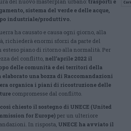
sura del nuovo masterplan urbano:
trasporti e
Cor
egamento, sistema del verde e delle acque,
po industriale/produttivo.
uerra ha causato e causa ogni giorno, alla
tà, richiederà enormi sforzi da parte del
esteso piano di ritorno alla normalità. Per
ezza del conflitto,
nell’aprile 2022 il
ppo delle comunità e dei territori della
a elaborato una bozza di Raccomandazioni
era organica i piani
di ricostruzione delle
tture
compromesse dal conflitto.
così chiesto il sostegno di UNECE (United
mission for Europe)
per un ulteriore
ndazioni. In risposta,
UNECE ha avviato il