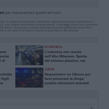
ati
per commentare questo articolo.
tatori. Il contenuto di questo commento esprime il pensiero dell'autore e
s.it, che rimane autonoma e indipendente. I messaggi inclusi nei commenti
ingoli lettori che possono essere automaticamente pubblicati senza filtro
nk a siti esterni verranno rimossi in automatico dal sistema.
ECONOMIA
enti
L’industria che resiste
 anche
nell’Alto Milanese. Spinta
2 di
dal chimico-plastico, ma
l’export va ancora a rilento
ARESE
ustriale
Sequestrano un 19enne per
Vigili
farsi procurare la droga:
ne
quattro minorenni arrestati
dai Carabinieri ad Arese