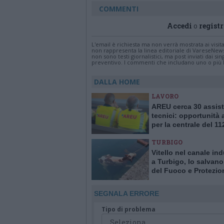
COMMENTI
Accedi
o
registr
L'email è richiesta ma non verrà mostrata ai visi
non rappresenta la linea editoriale di VareseNew
non sono testi giornalistici, ma post inviati dai s
preventivo. I commenti che includano uno o più li
DALLA HOME
LAVORO
AREU cerca 30 assist
tecnici: opportunità
per la centrale del 11
Varese
TURBIGO
Vitello nel canale ind
a Turbigo, lo salvano 
del Fuoco e Protezio
Civile
SEGNALA ERRORE
Tipo di problema