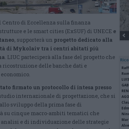
el Centro di Eccellenza sulla finanza
astrutture e le smart cities (ExSUF) di UNECE
e
ttaneo
, supporterà un
progetto dedicato alla
tà di Mykolaiv tra i centri abitati più
na
. LIUC parteciperà alla fase del progetto che
Rico
a ricostruzione delle banche dati e
Raf
o economico.
Rom
LUI
GAB
tato firmato un protocollo di intesa presso
REN
 studio internazionale di progettazione, che si
AGO
Cla
allo sviluppo della prima fase di
Edm
ttà su cinque macro-ambiti tematici che
Nin
Mari
i analisi e di individuazione delle strategie
Alv