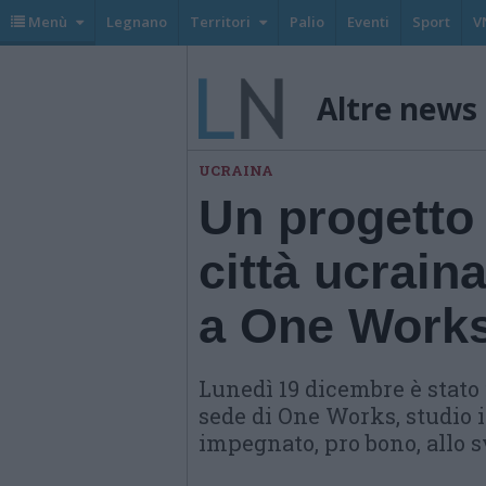
Menù
Legnano
Territori
Palio
Eventi
Sport
V
Altre news
UCRAINA
Un progetto 
città ucrain
a One Works
Lunedì 19 dicembre è stato 
sede di One Works, studio i
impegnato, pro bono, allo s