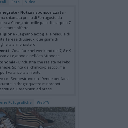
coli
Foto
Video
anegrate - Notizia sponsorizzata
-
ima chiamata prima di Ferragosto da
idea a Canegrate: mille paia di scarpe a 7
o e tante offerte
eligione
- Legnano accoglie le reliquie di
ta Teresa di Lisieux: due giorni di
ghiera al monastero
venti
- Cosa fare nel weekend del 7, 8 e 9
sto a Legnano e nell’Alto Milanese
conomia
- L’industria che resiste nell’Alto
anese. Spinta dal chimico-plastico, ma
xport va ancora a rilento
rese
- Sequestrano un 19enne per farsi
curare la droga: quattro minorenni
estati dai Carabinieri ad Arese
lerie Fotografiche
WebTV