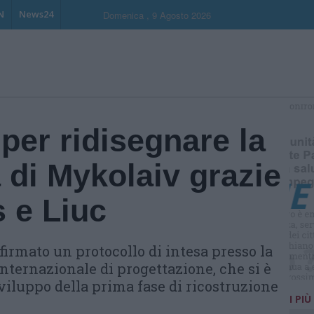
N
News24
Domenica , 9 Agosto 2026
S
per ridisegnare la
a di Mykolaiv grazie
 e Liuc
firmato un protocollo di intesa presso la
nternazionale di progettazione, che si è
viluppo della prima fase di ricostruzione
I PIÙ