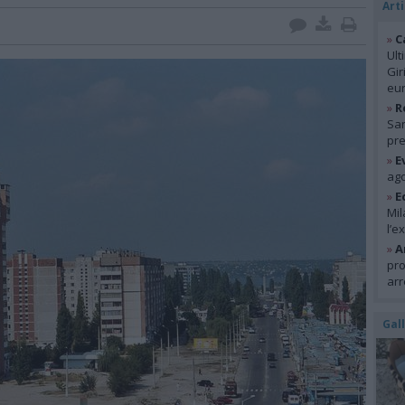
Arti
»
C
Ult
Gir
eur
»
R
San
pre
»
E
ago
»
E
Mil
l’e
»
A
pro
arr
Gal