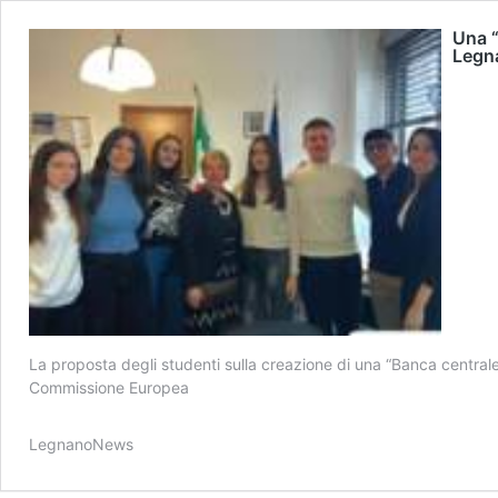
Una “
Legna
La proposta degli studenti sulla creazione di una “Banca centrale
Commissione Europea
LegnanoNews