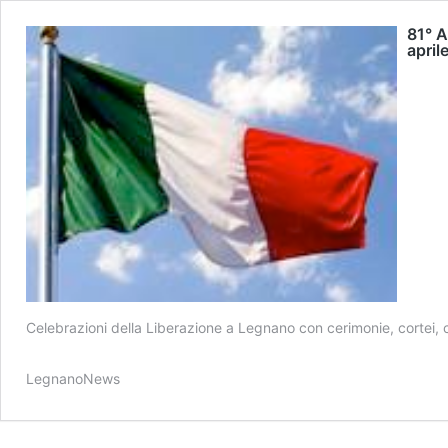
81° A
april
Celebrazioni della Liberazione a Legnano con cerimonie, cortei, c
LegnanoNews