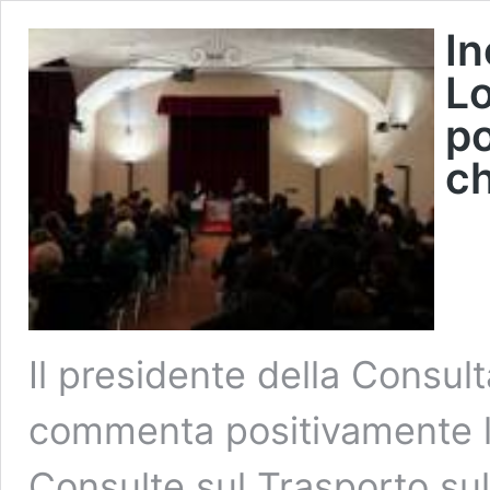
In
Lo
po
ch
Il presidente della Consul
commenta positivamente l’
Consulte sul Trasporto sul