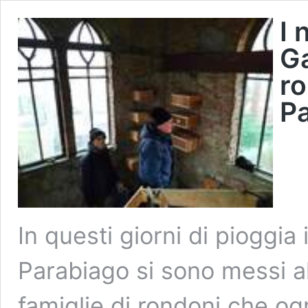
I 
Ga
ro
P
In questi giorni di pioggia 
Parabiago si sono messi all
famiglie di rondoni che og