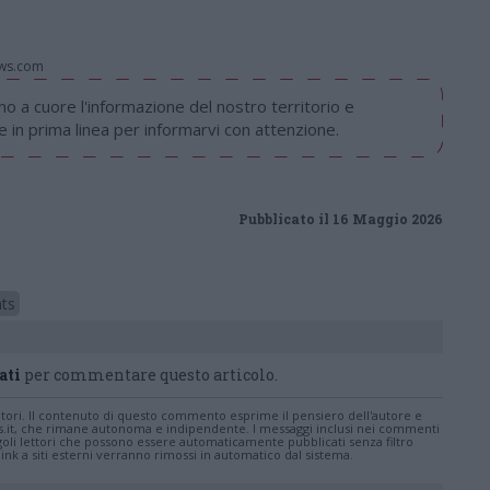
ws.com
 a cuore l'informazione del nostro territorio e
in prima linea per informarvi con attenzione.
Pubblicato il 16 Maggio 2026
ts
ati
per commentare questo articolo.
tatori. Il contenuto di questo commento esprime il pensiero dell'autore e
s.it, che rimane autonoma e indipendente. I messaggi inclusi nei commenti
ingoli lettori che possono essere automaticamente pubblicati senza filtro
nk a siti esterni verranno rimossi in automatico dal sistema.