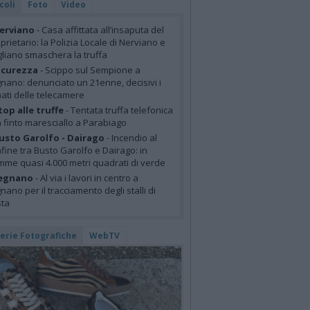
coli
Foto
Video
erviano
- Casa affittata all’insaputa del
prietario: la Polizia Locale di Nerviano e
liano smaschera la truffa
icurezza
- Scippo sul Sempione a
nano: denunciato un 21enne, decisivi i
mati delle telecamere
top alle truffe
- Tentata truffa telefonica
 finto maresciallo a Parabiago
usto Garolfo - Dairago
- Incendio al
fine tra Busto Garolfo e Dairago: in
mme quasi 4.000 metri quadrati di verde
egnano
- Al via i lavori in centro a
nano per il tracciamento degli stalli di
sta
lerie Fotografiche
WebTV