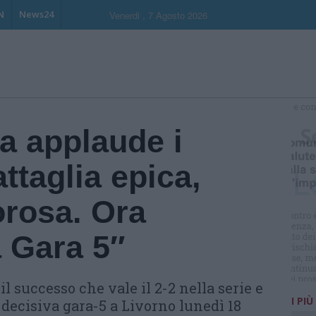
N
News24
Venerdi , 7 Agosto 2026
S
a applaude i
ttaglia epica,
orosa. Ora
 Gara 5″
l successo che vale il 2-2 nella serie e
I PIÙ
decisiva gara-5 a Livorno lunedì 18