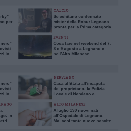
CALCIO
erby”
Scicchitano confermato
upo per
mister della Robur Legnano
pronta per la Prima categoria
EVENTI
 nero”
Cosa fare nel weekend del 7,
evisti
8 e 9 agosto a Legnano e
zzi in
nell’Alto Milanese
NERVIANO
 nero”
Casa affittata all’insaputa
evisti
del proprietario: la Polizia
zzi in
Locale di Nerviano e
Pogliano smaschera la truffa
IRAGO
ALTO MILANESE
ra
A luglio 130 nuovi nati
ago: in
all’Ospedale di Legnano.
etri
Mai così tante nuove nascite
in un solo mese da 10 anni