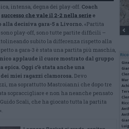
sica, intensa, degna dei play-off.
Coach
l
successo che vale il 2-2 nella serie
e
 alla decisiva gara-5 a Livorno.
«Partita
sono play-off, sono tutte partite difficili –
ttolineando subito la differenza rispetto alla
petto a gara-3 è stata una partita più maschia,
Rico
cnico applaude il cuore mostrato dal gruppo
Gine
ia epica. Oggi c’è stata anche una
Gia
Cle
 dei miei ragazzi clamorosa.
Devo
Mar
azzi, ma soprattutto Mastroianni che dopo tre
Achi
Tere
cata sopraccigliare e non ha neanche pensato
Cle
Guido Scali, che ha giocato tutta la partita
Ric
Ant
».
Ant
Gia
Luig