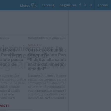
Cerca
Seguici su
Accedi
Meteo
elezioniamo per te
Il meglio di
 VISTI