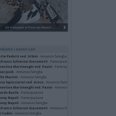
Pulizia del bosco del Rugareto a ...
rdiamo i nostri cari
tte Pedotti ved. Urbini
- Annuncio famiglia
nfranco Schieroni Giacometti
- Partecipazione
mentina Martinenghi ved. Pasini
- Partecipazione
ian Jasik
- Annuncio famiglia
lle Mazzini
- Annuncio famiglia
sa Squicciarini ved. Greco
- Annuncio famiglia
mentina Martinenghi ved. Pasini
- Annuncio famiglia
cardo Basile
- Partecipazione
hony Napoli
- Partecipazione
hony Napoli
- Annuncio famiglia
nfranco Schieroni Giacometti
- Annuncio famiglia
i Codini
- Annuncio famiglia