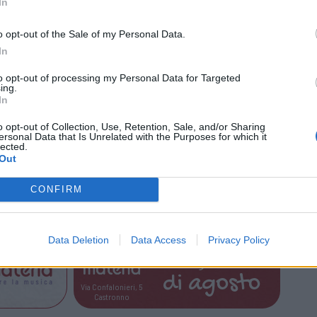
In
o opt-out of the Sale of my Personal Data.
In
to opt-out of processing my Personal Data for Targeted
 più toccante. Piazza dedica la vittoria a un
ing.
In
tenevo oggi a ricordare e dedicare questa
mio amico John, che un anno fa è andato a
o opt-out of Collection, Use, Retention, Sale, and/or Sharing
ersonal Data that Is Unrelated with the Purposes for which it
lected.
ro su di sopra – afferma Piazza -. Oggi è un
Out
i manca sempre e il post partita, il telefono e
 non sono più stati gli stessi e non lo saranno
CONFIRM
Data Deletion
Data Access
Privacy Policy
Tutti gli eventi
di
agosto
Via Confalonieri, 5
Castronno