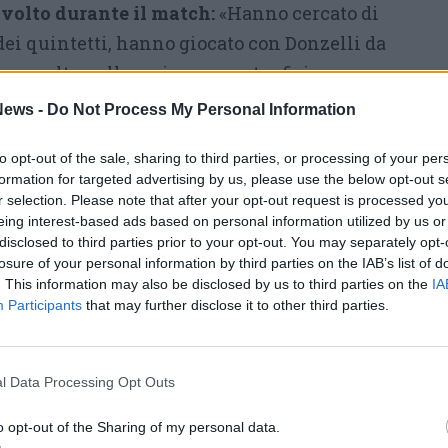
 volto durante il match:
«Hanno cercato di
i quintetti, hanno giocato con Donzelli da
ima volta nella serie, con un tre fisico come
nno provato tante cose e noi ci siamo dovuti
ews -
Do Not Process My Personal Information
uardo si sposta sulla “bella”: «Siamo contenti,
to opt-out of the sale, sharing to third parties, or processing of your per
ocare gara-5. Di solito si dice che le serie
formation for targeted advertising by us, please use the below opt-out s
adra vince fuori casa: adesso la serie inizia
r selection. Please note that after your opt-out request is processed y
ché non ci sono state vittorie esterne».
eing interest-based ads based on personal information utilized by us or
disclosed to third parties prior to your opt-out. You may separately opt-
losure of your personal information by third parties on the IAB’s list of
. This information may also be disclosed by us to third parties on the
IA
Participants
that may further disclose it to other third parties.
l Data Processing Opt Outs
o opt-out of the Sharing of my personal data.