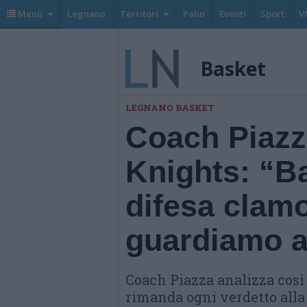
Menù
Legnano
Territori
Palio
Eventi
Sport
V
Basket
LEGNANO BASKET
Coach Piazz
Knights: “Ba
difesa clam
guardiamo a
Coach Piazza analizza così i
rimanda ogni verdetto alla 