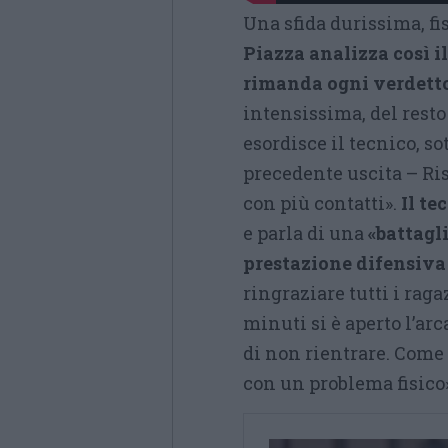
Una sfida durissima, fi
Piazza analizza così i
rimanda ogni verdetto
intensissima, del resto 
esordisce il tecnico, so
precedente uscita – Ris
con più contatti».
Il te
e parla di una
«battagl
prestazione difensiva
ringraziare tutti i rag
minuti si è aperto l’ar
di non rientrare. Come 
con un problema fisico