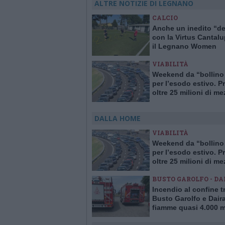
ALTRE NOTIZIE DI LEGNANO
CALCIO
Anche un inedito “d
con la Virtus Cantal
il Legnano Women
VIABILITÀ
Weekend da “bollino
per l’esodo estivo. Pr
oltre 25 milioni di me
viaggio
DALLA HOME
VIABILITÀ
Weekend da “bollino
per l’esodo estivo. Pr
oltre 25 milioni di me
viaggio
BUSTO GAROLFO - DA
Incendio al confine t
Busto Garolfo e Dair
fiamme quasi 4.000 m
quadrati di verde