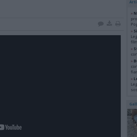
Arti
»
N
pro
Pog
»
S
Leg
fil
»
S
con
»
B
con
fia
»
L
Leg
so
Gal