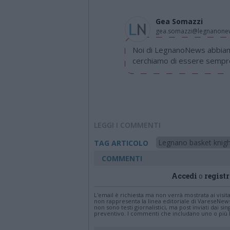
Gea Somazzi
gea.somazzi@legnanone
Noi di LegnanoNews abbiamo
cerchiamo di essere sempre 
LEGGI I COMMENTI
Legnano basket knigh
TAG ARTICOLO
COMMENTI
Accedi
o
registr
L'email è richiesta ma non verrà mostrata ai visi
non rappresenta la linea editoriale di VareseNew
non sono testi giornalistici, ma post inviati dai s
preventivo. I commenti che includano uno o più li