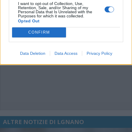
commenti non sono testi giornalistici, ma post inviati dai singoli lettori che
I want to opt-out of Collection, Use,
possono essere automaticamente pubblicati senza filtro preventivo. I commenti
Retention, Sale, and/or Sharing of my
che includano uno o più link a siti esterni verranno rimossi in automatico dal
sistema.
Personal Data that Is Unrelated with the
Purposes for which it was collected.
Opted Out
CONFIRM
Data Deletion
Data Access
Privacy Policy
ALTRE NOTIZIE DI LGNANO