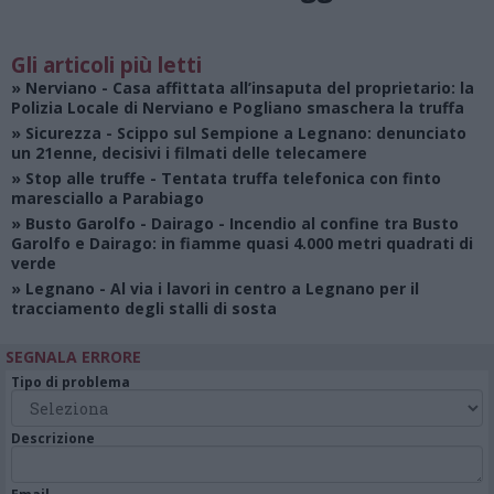
Gli articoli più letti
»
Nerviano
- Casa affittata all’insaputa del proprietario: la
Polizia Locale di Nerviano e Pogliano smaschera la truffa
»
Sicurezza
- Scippo sul Sempione a Legnano: denunciato
un 21enne, decisivi i filmati delle telecamere
»
Stop alle truffe
- Tentata truffa telefonica con finto
maresciallo a Parabiago
»
Busto Garolfo - Dairago
- Incendio al confine tra Busto
Garolfo e Dairago: in fiamme quasi 4.000 metri quadrati di
verde
»
Legnano
- Al via i lavori in centro a Legnano per il
tracciamento degli stalli di sosta
SEGNALA ERRORE
Tipo di problema
Descrizione