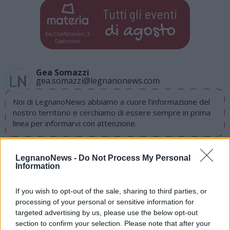
Tutti gli eventi
di
agosto
Via Confalonieri, 5
Castronno
Gea Somazzi
gea.somazzi@legnanonews.com
Noi di LegnanoNews abbiamo a cuore l'informazione del
nostro territorio e cerchiamo di essere sempre in prima
linea per informarvi con attenzione.
PIÙ INFORMAZIONI SU
LegnanoNews -
Do Not Process My Personal
Information
eventi
lgnano
If you wish to opt-out of the sale, sharing to third parties, or
LEGGI GLI ALTRI ARTICOLI DI
processing of your personal or sensitive information for
EVENTI
targeted advertising by us, please use the below opt-out
section to confirm your selection. Please note that after your