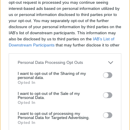
opt-out request is processed you may continue seeing
interest-based ads based on personal information utilized by
us or personal information disclosed to third parties prior to
your opt-out. You may separately opt-out of the further
Selezioniamo per te
disclosure of your personal information by third parties on the
Il meglio di
IAB’s list of downstream participants. This information may
also be disclosed by us to third parties on the
IAB’s List of
Downstream Participants
that may further disclose it to other
third parties.
Personal Data Processing Opt Outs
I want to opt-out of the Sharing of my
personal data.
Opted In
I want to opt-out of the Sale of my
Commenti
Personal Data.
Opted In
Accedi
o
registrati
per commentare questo
articolo.
I want to opt-out of processing my
Personal Data for Targeted Advertising.
L'email è richiesta ma non verrà mostrata ai visitatori. Il contenuto di questo
Opted In
commento esprime il pensiero dell'autore e non rappresenta la linea editoriale
di VareseNews.it, che rimane autonoma e indipendente. I messaggi inclusi nei