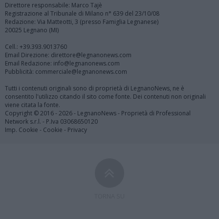
Direttore responsabile: Marco Tajè
Registrazione al Tribunale di Milano n° 639 del 23/10/08
Redazione: Via Matteotti, 3 (presso Famiglia Legnanese)
20025 Legnano (MI)
Cell.: +39.393.9013760
Email Direzione: direttore@legnanonews.com
Email Redazione: info@legnanonews.com
Pubblicità: commerciale@legnanonews.com
Tutti i contenuti originali sono di proprietà di LegnanoNews, ne è
consentito l'utilizzo citando il sito come fonte. Dei contenuti non originali
viene citata la fonte.
Copyright © 2016 - 2026 - LegnanoNews - Proprietà di Professional
Network s.r.l. - P.Iva 03068650120
Imp. Cookie
-
Cookie
-
Privacy
TORNA SU